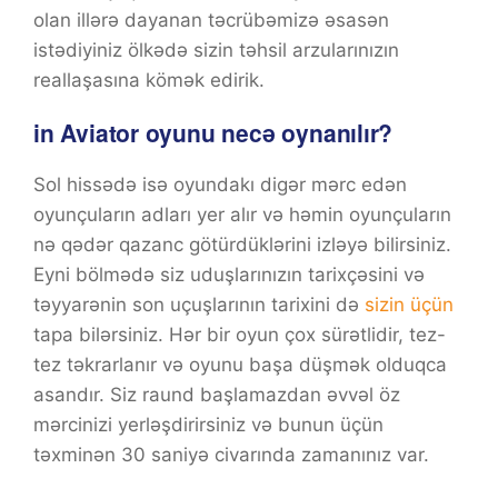
olan illərə dayanan təcrübəmizə əsasən
istədiyiniz ölkədə sizin təhsil arzularınızın
reallaşasına kömək edirik.
in Aviator oyunu necə oynanılır?
Sol hissədə isə oyundakı digər mərc edən
oyunçuların adları yer alır və həmin oyunçuların
nə qədər qazanc götürdüklərini izləyə bilirsiniz.
Eyni bölmədə siz uduşlarınızın tarixçəsini və
təyyarənin son uçuşlarının tarixini də
sizin üçün
tapa bilərsiniz. Hər bir oyun çox sürətlidir, tez-
tez təkrarlanır və oyunu başa düşmək olduqca
asandır. Siz raund başlamazdan əvvəl öz
mərcinizi yerləşdirirsiniz və bunun üçün
təxminən 30 saniyə civarında zamanınız var.