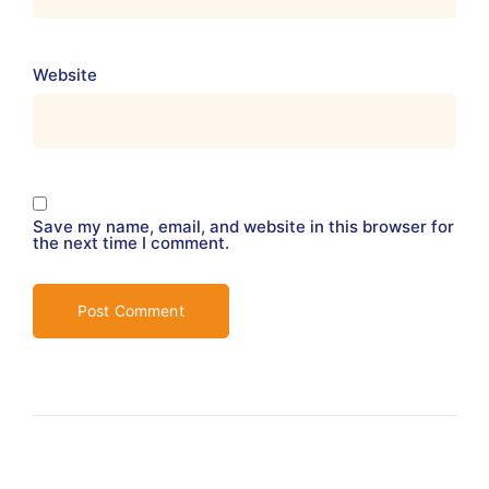
Website
Save my name, email, and website in this browser for
the next time I comment.