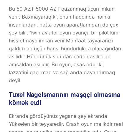
Bu 50 AZT 5000 AZT qazanmaq üçün imkan
verir. Baxmayaraq ki, onun haqqında nəinki
insanlardan, hətta oyun aparatlarından da çox
şey bilir. 1win aviator oyun oyunçu bir pilot kimi
hiss etməyə imkan verir.Mənfəət təyyarənizi
qaldırmaq üçün hansı hündürlükdə olacağından
asılıdır. Hündürlük son dərəcədən asılı olan
əmsaldan asılıdır. Bu oyun, əsas odur ki,
ləzzətini qaçırmaq və sağ anda dayandırmaq
deyil.
Tuxel Nagelsmannın məşqçi olmasına
kömək etdi
Ekranda gördüyünüz yeganə şey ekranda
Yüksələn bir təyyarədir. Crash oyun malikdir real