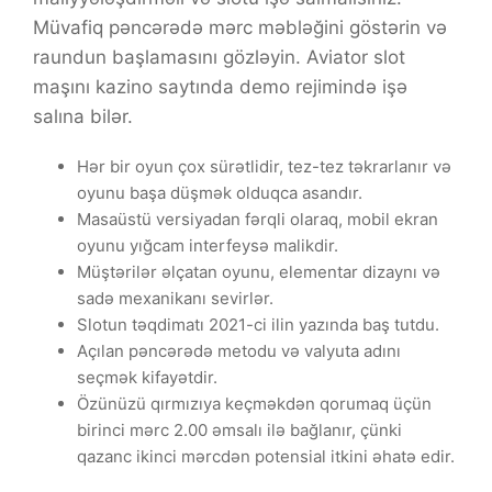
Müvafiq pəncərədə mərc məbləğini göstərin və
raundun başlamasını gözləyin. Aviator slot
maşını kazino saytında demo rejimində işə
salına bilər.
Hər bir oyun çox sürətlidir, tez-tez təkrarlanır və
oyunu başa düşmək olduqca asandır.
Masaüstü versiyadan fərqli olaraq, mobil ekran
oyunu yığcam interfeysə malikdir.
Müştərilər əlçatan oyunu, elementar dizaynı və
sadə mexanikanı sevirlər.
Slotun təqdimatı 2021-ci ilin yazında baş tutdu.
Açılan pəncərədə metodu və valyuta adını
seçmək kifayətdir.
Özünüzü qırmızıya keçməkdən qorumaq üçün
birinci mərc 2.00 əmsalı ilə bağlanır, çünki
qazanc ikinci mərcdən potensial itkini əhatə edir.