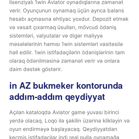
lisenziyalı 1win Aviator oynadıqlarına zəmanət
verir. Oyunçunun oynamaq üçün ayrıca balans
hesabı açmasına ehtiyac yoxdur. Depozit etmək
və vəsait çıxarmaq üsulları, mövcud ödəniş
sistemləri, valyutalar və digər maliyyə
məsələlərinin hamısı 1win sistemləri vasitəsilə
həll edilir. 1win istifadəçilərin ödənişlərinin tam
olaraq ödənilməsinə zəmanət verir və onlara
daim dəstək göstərir.
in AZ bukmeker kontorunda
addım-addım qeydiyyat
Açılan kataloqda Aviator game yuvası birinci
yerdə olacaq. Loqo ilə şəkilin üzərinə klikləyin və
oyun endirməyə başlayacaq. Qeydiyyatdan
keçmiş istifadəçilər indi real pulla oynamağa