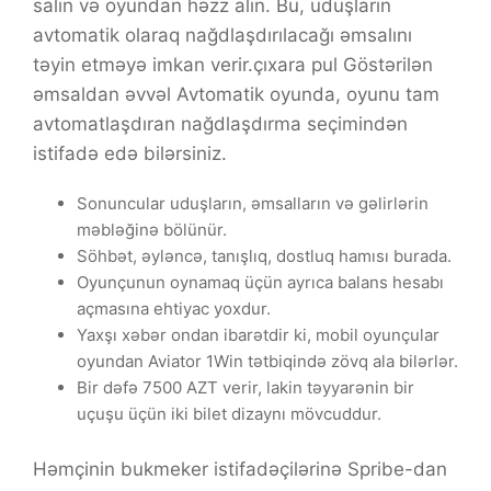
salın və oyundan həzz alın. Bu, uduşların
avtomatik olaraq nağdlaşdırılacağı əmsalını
təyin etməyə imkan verir.çıxara pul Göstərilən
əmsaldan əvvəl Avtomatik oyunda, oyunu tam
avtomatlaşdıran nağdlaşdırma seçimindən
istifadə edə bilərsiniz.
Sonuncular uduşların, əmsalların və gəlirlərin
məbləğinə bölünür.
Söhbət, əyləncə, tanışlıq, dostluq hamısı burada.
Oyunçunun oynamaq üçün ayrıca balans hesabı
açmasına ehtiyac yoxdur.
Yaxşı xəbər ondan ibarətdir ki, mobil oyunçular
oyundan Aviator 1Win tətbiqində zövq ala bilərlər.
Bir dəfə 7500 AZT verir, lakin təyyarənin bir
uçuşu üçün iki bilet dizaynı mövcuddur.
Həmçinin bukmeker istifadəçilərinə Spribe-dan