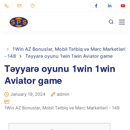
1Win AZ Bonuslar, Mobil Tətbiq və Mərc Marketləri
- 148
Təyyarə oyunu 1win 1win Aviator game
Təyyarə oyunu 1win 1win
Aviator game
January 19, 2024
admin
1Win AZ Bonuslar, Mobil Tətbiq və Mərc Marketləri - 148