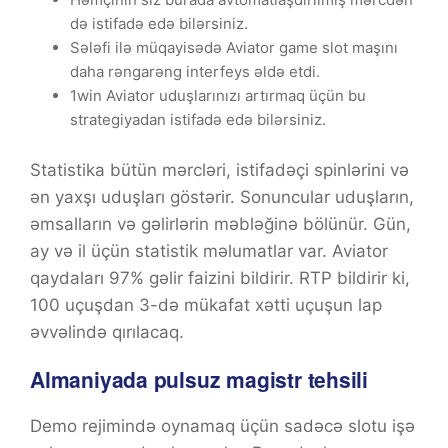
də istifadə edə bilərsiniz.
Sələfi ilə müqayisədə Aviator game slot maşını
daha rəngarəng interfeys əldə etdi.
1win Aviator uduşlarınızı artırmaq üçün bu
strategiyadan istifadə edə bilərsiniz.
Statistika bütün mərcləri, istifadəçi spinlərini və
ən yaxşı uduşları göstərir. Sonuncular uduşların,
əmsalların və gəlirlərin məbləğinə bölünür. Gün,
ay və il üçün statistik məlumatlar var. Aviator
qaydaları 97% gəlir faizini bildirir. RTP bildirir ki,
100 uçuşdan 3-də mükafat xətti uçuşun lap
əvvəlində qırılacaq.
Almaniyada pulsuz magistr tehsili
Demo rejimində oynamaq üçün sadəcə slotu işə