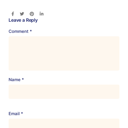
Leave a Reply
Comment
*
Name
*
Email
*