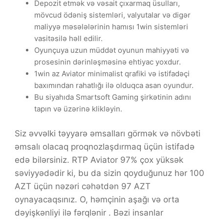
Depozit etmək və vəsait çıxarmaq üsulları,
mövcud ödəniş sistemləri, valyutalar və digər
maliyyə məsələlərinin hamısı 1win sistemləri
vasitəsilə həll edilir.
Oyunçuya uzun müddət oyunun mahiyyəti və
prosesinin dərinləşməsinə ehtiyac yoxdur.
1win az Aviator minimalist qrafiki və istifadəçi
baxımından rahatlığı ilə olduqca asan oyundur.
Bu siyahıda Smartsoft Gaming şirkətinin adını
tapın və üzərinə klikləyin.
Siz əvvəlki təyyarə əmsalları görmək və növbəti
əmsalı olacaq proqnozlaşdırmaq üçün istifadə
edə bilərsiniz. RTP Aviator 97% çox yüksək
səviyyədədir ki, bu da sizin qoyduğunuz hər 100
AZT üçün nəzəri cəhətdən 97 AZT
oynayacaqsınız. O, həmçinin aşağı və orta
dəyişkənliyi ilə fərqlənir . Bəzi insanlar