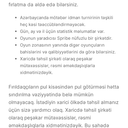
fırlatma da əldə edə bilərsiniz.
Azərbaycanda mötəbər idman turnirinin təşkili
heç kəsi təəccübləndirməyəcək.
Gün, ay və il üçün statistik məlumatlar var.
Oyunun yaradıcısı Spribe nüfuzlu bir şirkətdir.
Oyun zonasının yanında digər oyunçuların
bahislərini və qalibiyyətlərini də görə bilərsiniz.
Xaricdə təhsil şirkəti olaraq peşəkar
mütəxəssislər, rəsmi əməkdaşlıqlarla
xidmətinizdəyik.
Fırıldaqçıların pul kisəsindən pul götürməsi hətta
sındırılma vəziyyətində belə mümkün
olmayacaq. İstədiyin xarici ölkədə təhsil almanız
üçün sizə yardımcı olaq. Xaricdə təhsil şirkəti
olaraq peşəkar mütəxəssislər, rəsmi
əməkdaşlıqlarla xidmətinizdəyik. Bu sahədə