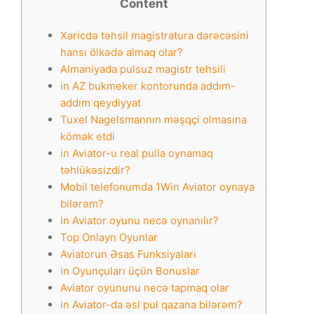
Content
Xaricdə təhsil magistratura dərəcəsini
hansı ölkədə almaq olar?
Almaniyada pulsuz magistr tehsili
in AZ bukmeker kontorunda addım-
addım qeydiyyat
Tuxel Nagelsmannın məşqçi olmasına
kömək etdi
in Aviator-u real pulla oynamaq
təhlükəsizdir?
Mobil telefonumda 1Win Aviator oynaya
bilərəm?
in Aviator oyunu necə oynanılır?
Top Onlayn Oyunlar
Aviatorun Əsas Funksiyaları
in Oyunçuları üçün Bonuslar
Aviator oyununu necə tapmaq olar
in Aviator-da əsl pul qazana bilərəm?