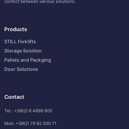
conflict between various solutions.
Products
STILL Forklifts
Storage Solution
Pallets and Packging
Door Solutions
Contact
Tel : +(962) 6 4899 800
Mob: +(962) 79 82 500 71