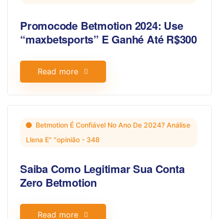
Promocode Betmotion 2024: Use
“maxbetsports” E Ganhé Até R$300
Read more
Betmotion É Confiável No Ano De 2024? Análise
Llena E" "opinião - 348
Saiba Como Legitimar Sua Conta
Zero Betmotion
Read more