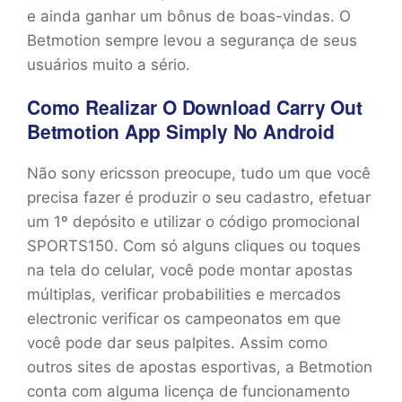
e ainda ganhar um bônus de boas-vindas. O
Betmotion sempre levou a segurança de seus
usuários muito a sério.
Como Realizar O Download Carry Out
Betmotion App Simply No Android
Não sony ericsson preocupe, tudo um que você
precisa fazer é produzir o seu cadastro, efetuar
um 1º depósito e utilizar o código promocional
SPORTS150. Com só alguns cliques ou toques
na tela do celular, você pode montar apostas
múltiplas, verificar probabilities e mercados
electronic verificar os campeonatos em que
você pode dar seus palpites. Assim como
outros sites de apostas esportivas, a Betmotion
conta com alguma licença de funcionamento