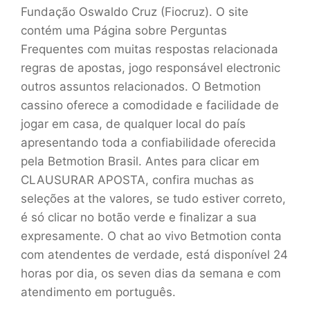
Fundação Oswaldo Cruz (Fiocruz). O site
contém uma Página sobre Perguntas
Frequentes com muitas respostas relacionada
regras de apostas, jogo responsável electronic
outros assuntos relacionados. O Betmotion
cassino oferece a comodidade e facilidade de
jogar em casa, de qualquer local do país
apresentando toda a confiabilidade oferecida
pela Betmotion Brasil. Antes para clicar em
CLAUSURAR APOSTA, confira muchas as
seleções at the valores, se tudo estiver correto,
é só clicar no botão verde e finalizar a sua
expresamente. O chat ao vivo Betmotion conta
com atendentes de verdade, está disponível 24
horas por dia, os seven dias da semana e com
atendimento em português.