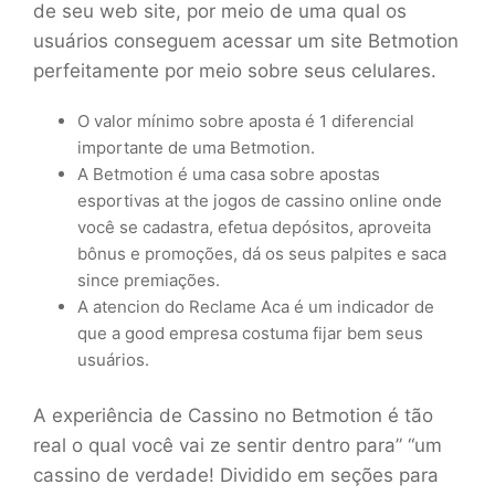
de seu web site, por meio de uma qual os
usuários conseguem acessar um site Betmotion
perfeitamente por meio sobre seus celulares.
O valor mínimo sobre aposta é 1 diferencial
importante de uma Betmotion.
A Betmotion é uma casa sobre apostas
esportivas at the jogos de cassino online onde
você se cadastra, efetua depósitos, aproveita
bônus e promoções, dá os seus palpites e saca
since premiações.
A atencion do Reclame Aca é um indicador de
que a good empresa costuma fijar bem seus
usuários.
A experiência de Cassino no Betmotion é tão
real o qual você vai ze sentir dentro para” “um
cassino de verdade! Dividido em seções para