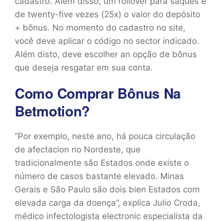
cadastro. Além disso, um rollover para saques é
de twenty-five vezes (25x) o valor do depósito
+ bônus. No momento do cadastro no site,
você deve aplicar o código no sector indicado.
Além disto, deve escolher an opção de bônus
que deseja resgatar em sua conta.
Como Comprar Bônus Na
Betmotion?
“Por exemplo, neste ano, há pouca circulação
de afectacion no Nordeste, que
tradicionalmente são Estados onde existe o
número de casos bastante elevado. Minas
Gerais e São Paulo são dois bien Estados com
elevada carga da doença”, explica Julio Croda,
médico infectologista electronic especialista da