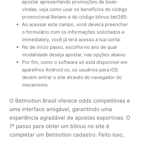
apostar apresentando promoções de boas-
vindas, veja como usar os benefícios do código
promocional Betano e do código bônus bet365.
Ao acessar este campo, você deverá preencher
o formulário com os informações solicitados e
immediately, você já terá acesso a tua conta.
No de início passo, escolha no ano de qual
modalidade deseja apostar, nas opções abaixo.
Por fim, como o software só está disponível em
aparelhos Android os, os usuários para iOS
devem entrar o site através do navegador do
mecanismo.
O Betmotion Brasil oferece odds competitivas e
uma interface amigável, garantindo uma
experiência agradável de apostas esportivas. O
1º passo para obter um bônus no site é
completar um Betmotion cadastro. Feito isso,