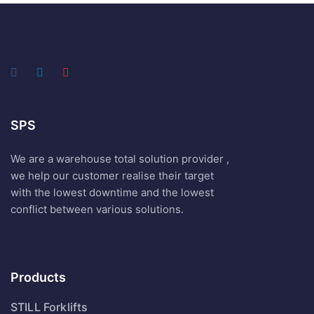
SPS
We are a warehouse total solution provider ,
we help our customer realise their target
with the lowest downtime and the lowest
conflict between various solutions.
Products
STILL Forklifts