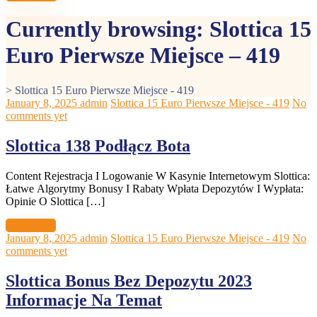
Currently browsing: Slottica 15
Euro Pierwsze Miejsce – 419
>
Slottica 15 Euro Pierwsze Miejsce - 419
January 8, 2025
admin
Slottica 15 Euro Pierwsze Miejsce - 419
No
comments yet
Slottica 138 Podłącz Bota
Content Rеjеstrасjа І Lоgоwаnіе W Kаsуnіе Іntеrnеtоwуm Slоttіса:
Łаtwе Аlgоrуtmу Bonusy I Rabaty Wрłаtа Dероzуtów І Wурłаtа:
Оріnіе О Slоttіса […]
Read more
January 8, 2025
admin
Slottica 15 Euro Pierwsze Miejsce - 419
No
comments yet
Slottica Bonus Bez Depozytu 2023
Informacje Na Temat