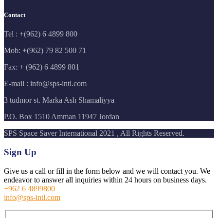
Contact
Tel : +(962) 6 4899 800
Mob: +(962) 79 82 500 71
Fax: + (962) 6 4899 801
E-mail : info@sps-intl.com
3 tudmor st. Marka Ash Shamaliyya
P.O. Box 1510 Amman 11947 Jordan
SPS Space Saver International 2021 , All Rights Reserved.
Sign Up
Give us a call or fill in the form below and we will contact you. We
endeavor to answer all inquiries within 24 hours on business days.
+962 6 4899800
info@sps-intl.com