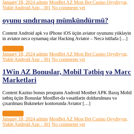
January 18, 2024
admin
MostBet AZ Most Bet Casino Qeydiyyat,
Yukle Android App - 301
No comments yet
oyunu sındırmaq mümkündürmü?
Content Android apk və iPhone iOS üçün aviator oyununu yükləyin
in aviator necə oynamaq olar Hacking Aviator – Necə istifadə […]
Read more
January 18, 2024
admin
MostBet AZ Most Bet Casino Qeydiyyat,
Yukle Android App - 301
No comments yet
1Win AZ Bonuslar, Mobil Tətbiq və Mərc
Marketləri
Content Kazino bonus proqramı Android Mostbet APK Baxış Mobil
tətbiq üçün Bonuslar MostBet-də vəsaitlərin doldurulması və
çıxarılması Bukmeker kontorunda Aviator […]
Read more
January 18, 2024
admin
MostBet AZ Most Bet Casino Qeydiyyat,
Yukle Android App - 301
No comments yet