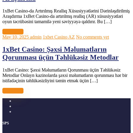
1xBet Casino-da Artırılmış Reallıq Xüsusiyyətlərini Dərinləşdirilmiş
Araşdırma 1xBet Casino-da artırılmış reallıq (AR) xüsusiyyətləri
oyun təcrübəsini tamamilə yeni səviyyəyə qaldırır. Bu […]
Read more
May 10, 2025
admin
1xbet Casino AZ
No comments yet
1xBet Casino: Şəxsi Məlumatların
Qorunması üçün Təhlükəsiz Metodlar
1xBet Casino: Şəxsi Məlumatların Qorunması üçün Təhlükəsiz
Metodlar Onlayn kazinolarda şəxsi məlumatların qorunması hər bir
istifadəçinin təhlükəsizliyini təmin etmək üçün […]
Read more
SPS