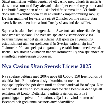
Sättet man sätter within pengar på ett casino med Ukash är ungefär
densamma som med Paysafecard – du köper en kod my partner and
i en butik å anger den när du ska bekräfta samma köp. Vi skulle
dock inte rekommendera att ni använder Zimpler omkring möjligt.
Det har mulighed for vara bra på ett Zimpler on line casino utan
svensk licens, men har casinot Trustly så använd det istället.
Sajterna betalade heller ingen skatt i Swe trots att sobre riktade sig
mot svenska spelare. För svenska spelare existerar dock vissa
begränsningar när det gäller Klarna. Att spela på ett gambling
establishment utan en spellicens från Sverige varierar sig inte”
“nämnvärt från att spela på ett gambling establishment med svensk
licens. Den största skillnaden när det kommer till själva spelandet, är
egentligen registreringsprocessen.
Nya Casino Utan Svensk Licens 2025
Nya spelare belönas med 200% uppe till €500 6 150 free rounds på
utvalda slots. En modern design kombinerat med en
toppspelupplevelse gör detta until ett förstahandsval för många. När
ni har valt 1st casino som är anpassad för dina behov är det dags att
registrera ett konto. Detta sker vanligtvis genom att fylla i
grundläggande privat information, välja 1st användarnamn och
lösenord och godkänna casinots användarvillkor.