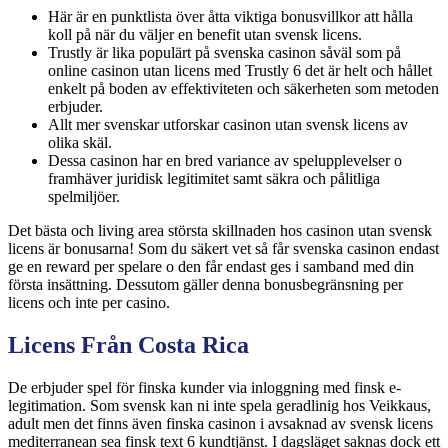
Här är en punktlista över åtta viktiga bonusvillkor att hålla
koll på när du väljer en benefit utan svensk licens.
Trustly är lika populärt på svenska casinon såväl som på
online casinon utan licens med Trustly 6 det är helt och hållet
enkelt på boden av effektiviteten och säkerheten som metoden
erbjuder.
Allt mer svenskar utforskar casinon utan svensk licens av
olika skäl.
Dessa casinon har en bred variance av spelupplevelser o
framhäver juridisk legitimitet samt säkra och pålitliga
spelmiljöer.
Det bästa och living area största skillnaden hos casinon utan svensk
licens är bonusarna! Som du säkert vet så får svenska casinon endast
ge en reward per spelare o den får endast ges i samband med din
första insättning. Dessutom gäller denna bonusbegränsning per
licens och inte per casino.
Licens Från Costa Rica
De erbjuder spel för finska kunder via inloggning med finsk e-
legitimation. Som svensk kan ni inte spela geradlinig hos Veikkaus,
adult men det finns även finska casinon i avsaknad av svensk licens
mediterranean sea finsk text 6 kundtjänst. I dagsläget saknas dock ett