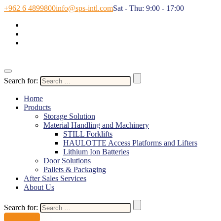
+962 6 4899800
info@sps-intl.com
Sat - Thu: 9:00 - 17:00
Search for:
Home
Products
Storage Solution
Material Handling and Machinery
STILL Forklifts
HAULOTTE Access Platforms and Lifters
Lithium Ion Batteries
Door Solutions
Pallets & Packaging
After Sales Services
About Us
Search for:
Contact Us