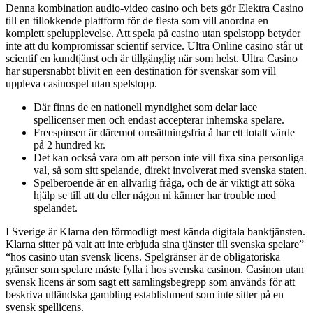
Denna kombination audio-video casino och bets gör Elektra Casino
till en tillokkende plattform för de flesta som vill anordna en
komplett spelupplevelse. Att spela på casino utan spelstopp betyder
inte att du kompromissar scientif service. Ultra Online casino står ut
scientif en kundtjänst och är tillgänglig när som helst. Ultra Casino
har supersnabbt blivit en een destination för svenskar som vill
uppleva casinospel utan spelstopp.
Där finns de en nationell myndighet som delar lace
spellicenser men och endast accepterar inhemska spelare.
Freespinsen är däremot omsättningsfria å har ett totalt värde
på 2 hundred kr.
Det kan också vara om att person inte vill fixa sina personliga
val, så som sitt spelande, direkt involverat med svenska staten.
Spelberoende är en allvarlig fråga, och de är viktigt att söka
hjälp se till att du eller någon ni känner har trouble med
spelandet.
I Sverige är Klarna den förmodligt mest kända digitala banktjänsten.
Klarna sitter på valt att inte erbjuda sina tjänster till svenska spelare”
“hos casino utan svensk licens. Spelgränser är de obligatoriska
gränser som spelare måste fylla i hos svenska casinon. Casinon utan
svensk licens är som sagt ett samlingsbegrepp som används för att
beskriva utländska gambling establishment som inte sitter på en
svensk spellicens.