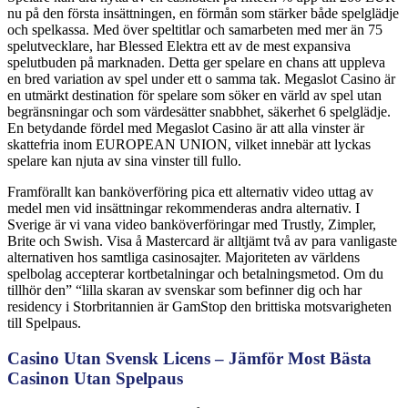
nu på den första insättningen, en förmån som stärker både spelglädje
och spelkassa. Med över speltitlar och samarbeten med mer än 75
spelutvecklare, har Blessed Elektra ett av de mest expansiva
spelutbuden på marknaden. Detta ger spelare en chans att uppleva
en bred variation av spel under ett o samma tak. Megaslot Casino är
en utmärkt destination för spelare som söker en värld av spel utan
begränsningar och som värdesätter snabbhet, säkerhet 6 spelglädje.
En betydande fördel med Megaslot Casino är att alla vinster är
skattefria inom EUROPEAN UNION, vilket innebär att lyckas
spelare kan njuta av sina vinster till fullo.
Framförallt kan banköverföring pica ett alternativ video uttag av
medel men vid insättningar rekommenderas andra alternativ. I
Sverige är vi vana video banköverföringar med Trustly, Zimpler,
Brite och Swish. Visa å Mastercard är alltjämt två av para vanligaste
alternativen hos samtliga casinosajter. Majoriteten av världens
spelbolag accepterar kortbetalningar och betalningsmetod. Om du
tillhör den” “lilla skaran av svenskar som befinner dig och har
residency i Storbritannien är GamStop den brittiska motsvarigheten
till Spelpaus.
Casino Utan Svensk Licens – Jämför Most Bästa
Casinon Utan Spelpaus