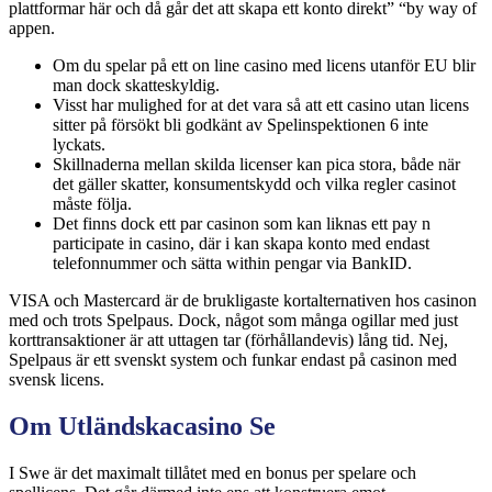
plattformar här och då går det att skapa ett konto direkt” “by way of
appen.
Om du spelar på ett on line casino med licens utanför EU blir
man dock skatteskyldig.
Visst har mulighed for at det vara så att ett casino utan licens
sitter på försökt bli godkänt av Spelinspektionen 6 inte
lyckats.
Skillnaderna mellan skilda licenser kan pica stora, både när
det gäller skatter, konsumentskydd och vilka regler casinot
måste följa.
Det finns dock ett par casinon som kan liknas ett pay n
participate in casino, där i kan skapa konto med endast
telefonnummer och sätta within pengar via BankID.
VISA och Mastercard är de brukligaste kortalternativen hos casinon
med och trots Spelpaus. Dock, något som många ogillar med just
korttransaktioner är att uttagen tar (förhållandevis) lång tid. Nej,
Spelpaus är ett svenskt system och funkar endast på casinon med
svensk licens.
Om Utländskacasino Se
I Swe är det maximalt tillåtet med en bonus per spelare och