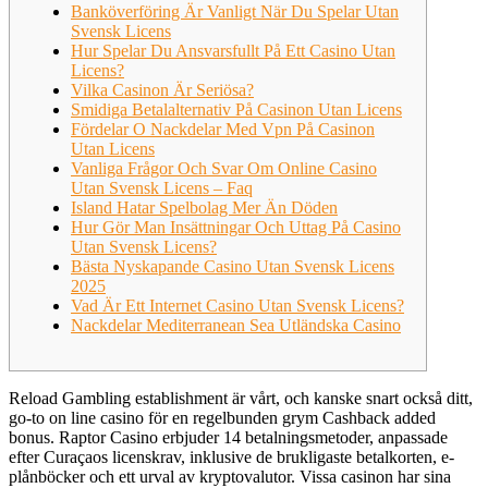
Banköverföring Är Vanligt När Du Spelar Utan
Svensk Licens
Hur Spelar Du Ansvarsfullt På Ett Casino Utan
Licens?
Vilka Casinon Är Seriösa?
Smidiga Betalalternativ På Casinon Utan Licens
Fördelar O Nackdelar Med Vpn På Casinon
Utan Licens
Vanliga Frågor Och Svar Om Online Casino
Utan Svensk Licens – Faq
Island Hatar Spelbolag Mer Än Döden
Hur Gör Man Insättningar Och Uttag På Casino
Utan Svensk Licens?
Bästa Nyskapande Casino Utan Svensk Licens
2025
Vad Är Ett Internet Casino Utan Svensk Licens?
Nackdelar Mediterranean Sea Utländska Casino
Reload Gambling establishment är vårt, och kanske snart också ditt,
go-to on line casino för en regelbunden grym Cashback added
bonus. Raptor Casino erbjuder 14 betalningsmetoder, anpassade
efter Curaçaos licenskrav, inklusive de brukligaste betalkorten, e-
plånböcker och ett urval av kryptovalutor. Vissa casinon har sina