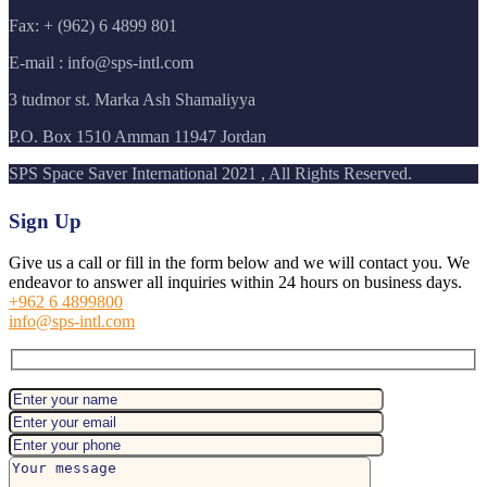
Fax: + (962) 6 4899 801
E-mail : info@sps-intl.com
3 tudmor st. Marka Ash Shamaliyya
P.O. Box 1510 Amman 11947 Jordan
SPS Space Saver International 2021 , All Rights Reserved.
Sign Up
Give us a call or fill in the form below and we will contact you. We
endeavor to answer all inquiries within 24 hours on business days.
+962 6 4899800
info@sps-intl.com