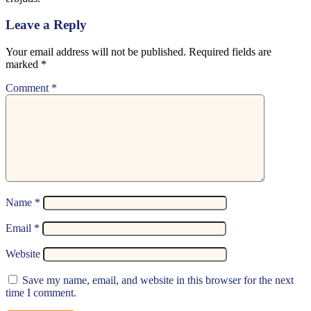
Leave a Reply
Your email address will not be published.
Required fields are
marked
*
Comment
*
Name
*
Email
*
Website
Save my name, email, and website in this browser for the next
time I comment.