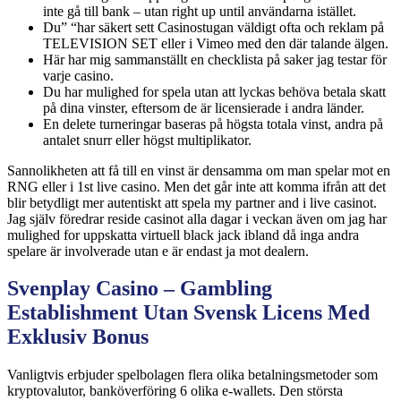
inte gå till bank – utan right up until användarna istället.
Du” “har säkert sett Casinostugan väldigt ofta och reklam på
TELEVISION SET eller i Vimeo med den där talande älgen.
Här har mig sammanställt en checklista på saker jag testar för
varje casino.
Du har mulighed for spela utan att lyckas behöva betala skatt
på dina vinster, eftersom de är licensierade i andra länder.
En delete turneringar baseras på högsta totala vinst, andra på
antalet snurr eller högst multiplikator.
Sannolikheten att få till en vinst är densamma om man spelar mot en
RNG eller i 1st live casino. Men det går inte att komma ifrån att det
blir betydligt mer autentiskt att spela my partner and i live casinot.
Jag själv föredrar reside casinot alla dagar i veckan även om jag har
mulighed for uppskatta virtuell black jack ibland då inga andra
spelare är involverade utan e är endast ja mot dealern.
Svenplay Casino – Gambling
Establishment Utan Svensk Licens Med
Exklusiv Bonus
Vanligtvis erbjuder spelbolagen flera olika betalningsmetoder som
kryptovalutor, banköverföring 6 olika e-wallets. Den största