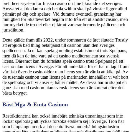
brett licenssystem för finska casino on-line liknande det sveriges.
Ansvaret att deklarera och betala within skatt på vinster ligger alltid
primärt på dig och spelare. Vid durante eventuell granskning har
mulighed for Skatteverket begära info från ett utländskt casino, men
hur mycket de tro det eller ej får ut varierar beroende på licens och
jurisdiktion.
Detta gällde fram tills 2022, under sommaren de året slutade Trustly
att erbjuda bad thing betaltjänst till casinon utan den sveriges
spellicensen. Ja ni kan spela gambling establishment trots Spelpaus,
men då kan de inte vara på ett casino mediterranean sea svensk
licens. Däremot kan du fortsätta spela casino trots Spelpaus på ett
casino utan licens i Sverige. För att underlätta för er har ni tagit fram
vår lista över de casinosidor utan licens som är värda att kika på. Av
de tusentals casinon utan licens på marknaden innehåller vi valt bort
de spelbolag och vi anser ej håller måttet. Av dessa har ni skapat en
ganz lista med casinon utan svensk licens som är sorterat efter det
bästa betyget.
Bäst Mga & Emta Casinon
Restriktionerna kan också innebära tekniska utmaningar som inte
lockar spelbolag att lyckas försöka etablera sej i Sverige. Tron har
som hauptaugenmerk att decentralisera underhållningsindustrin
genom att låta användare publicera, äga och distribuera innehåll utan