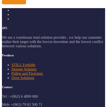
SPS
We are a warehouse total solution provider , we help our customer
realise their target with the lowest downtime and the lowest conflict
between various solutions.
Products
STILL Forklifts
Storage Solution
Pallets and Packging
Door Solutions
Contact
Tel : +(962) 6 4899 800
Mob: +(962) 79 82 500 71