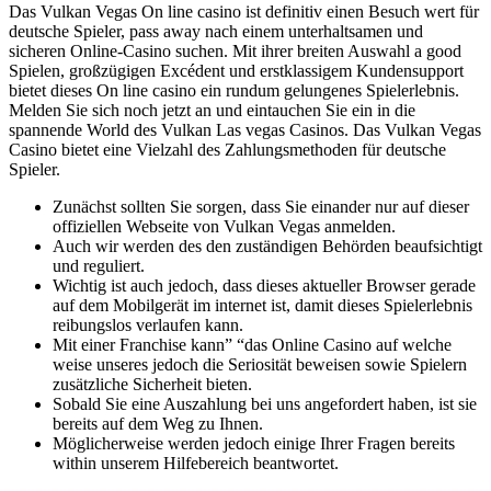
Das Vulkan Vegas On line casino ist definitiv einen Besuch wert für
deutsche Spieler, pass away nach einem unterhaltsamen und
sicheren Online-Casino suchen. Mit ihrer breiten Auswahl a good
Spielen, großzügigen Excédent und erstklassigem Kundensupport
bietet dieses On line casino ein rundum gelungenes Spielerlebnis.
Melden Sie sich noch jetzt an und eintauchen Sie ein in die
spannende World des Vulkan Las vegas Casinos. Das Vulkan Vegas
Casino bietet eine Vielzahl des Zahlungsmethoden für deutsche
Spieler.
Zunächst sollten Sie sorgen, dass Sie einander nur auf dieser
offiziellen Webseite von Vulkan Vegas anmelden.
Auch wir werden des den zuständigen Behörden beaufsichtigt
und reguliert.
Wichtig ist auch jedoch, dass dieses aktueller Browser gerade
auf dem Mobilgerät im internet ist, damit dieses Spielerlebnis
reibungslos verlaufen kann.
Mit einer Franchise kann” “das Online Casino auf welche
weise unseres jedoch die Seriosität beweisen sowie Spielern
zusätzliche Sicherheit bieten.
Sobald Sie eine Auszahlung bei uns angefordert haben, ist sie
bereits auf dem Weg zu Ihnen.
Möglicherweise werden jedoch einige Ihrer Fragen bereits
within unserem Hilfebereich beantwortet.