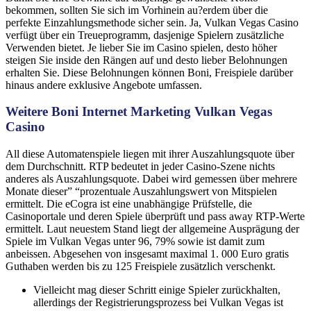
bekommen, sollten Sie sich im Vorhinein au?erdem über die
perfekte Einzahlungsmethode sicher sein. Ja, Vulkan Vegas Casino
verfügt über ein Treueprogramm, dasjenige Spielern zusätzliche
Verwenden bietet. Je lieber Sie im Casino spielen, desto höher
steigen Sie inside den Rängen auf und desto lieber Belohnungen
erhalten Sie. Diese Belohnungen können Boni, Freispiele darüber
hinaus andere exklusive Angebote umfassen.
Weitere Boni Internet Marketing Vulkan Vegas
Casino
All diese Automatenspiele liegen mit ihrer Auszahlungsquote über
dem Durchschnitt. RTP bedeutet in jeder Casino-Szene nichts
anderes als Auszahlungsquote. Dabei wird gemessen über mehrere
Monate dieser” “prozentuale Auszahlungswert von Mitspielen
ermittelt. Die eCogra ist eine unabhängige Prüfstelle, die
Casinoportale und deren Spiele überprüft und pass away RTP-Werte
ermittelt. Laut neuestem Stand liegt der allgemeine Ausprägung der
Spiele im Vulkan Vegas unter 96, 79% sowie ist damit zum
anbeissen. Abgesehen von insgesamt maximal 1. 000 Euro gratis
Guthaben werden bis zu 125 Freispiele zusätzlich verschenkt.
Vielleicht mag dieser Schritt einige Spieler zurückhalten,
allerdings der Registrierungsprozess bei Vulkan Vegas ist