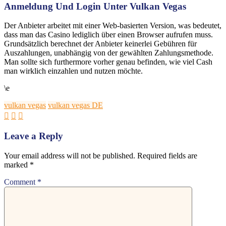
Anmeldung Und Login Unter Vulkan Vegas
Der Anbieter arbeitet mit einer Web-basierten Version, was bedeutet,
dass man das Casino lediglich über einen Browser aufrufen muss.
Grundsätzlich berechnet der Anbieter keinerlei Gebühren für
Auszahlungen, unabhängig von der gewählten Zahlungsmethode.
Man sollte sich furthermore vorher genau befinden, wie viel Cash
man wirklich einzahlen und nutzen möchte.
\e
vulkan vegas
vulkan vegas DE
Leave a Reply
Your email address will not be published.
Required fields are
marked
*
Comment
*