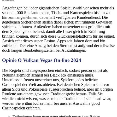
Angefangen bei jeder gigantischen Spielauswahl vonseiten mehr als
second . 000 Spielautomaten, Tisch- und Kartenspielen bis hin zu
hin zum angenehmen, dauerhaft verfügbaren Kundendienst. Die
gegebenen Sicherheiten stellen dabei sicher, mit ruhigem Gewissen
spielen zu können. Außerdem haben unsereiner uns gründlich mit
dem Spielangebot befasst, damit alle Leser gleich in Erfahrung
bringen können, durch sich diese Glücksspielplattform für sie eignet.
Ansich echt dieses super Casino. Apps seit Jahren dort und bin
zufrieden. Der eine Abzug bei den Sternen ist aufgrund der teilweise
doch langen Bearbeitungszeiten bei Auszahlungen.
Opinie O Vulkan Vegas On-line 2024
Die Regeln sind ausgesprochen einfach, sodass person selbst als
Neuling ziemlich schnell bei Blackjack einsteigen muss.
Unterdessen freuen unsereiner uns, Spielern jedes beliebte
Casinospiel der Welt anzubieten. Bei deutschen Spielern sind vor
allem Slots und Pokerspiele ausgesprochen beliebt, aber im übrigen
Roulette aus einem gewissen Traditionsgeist heraus. Falls Sie
wirklich nicht wissen, was es mit der Tradition auf sich head wear,
werden Sie within Kürze mehr bei unserer Auswahl a good
Casinospielen erfahren.
Teilnehmen kann man ganz einfach unter dem Reiter