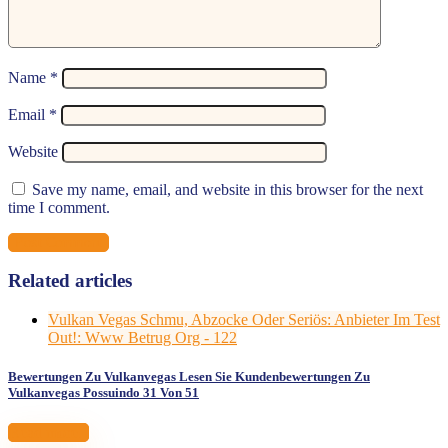
Name
*
Email
*
Website
Save my name, email, and website in this browser for the next
time I comment.
Related articles
Vulkan Vegas Schmu, Abzocke Oder Seriös: Anbieter Im Test
Out!: Www Betrug Org - 122
Bewertungen Zu Vulkanvegas Lesen Sie Kundenbewertungen Zu
Vulkanvegas Possuindo 31 Von 51
Read more