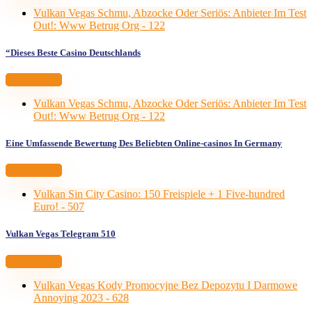
Vulkan Vegas Schmu, Abzocke Oder Seriös: Anbieter Im Test
Out!: Www Betrug Org - 122
“Dieses Beste Casino Deutschlands
Read more
Vulkan Vegas Schmu, Abzocke Oder Seriös: Anbieter Im Test
Out!: Www Betrug Org - 122
Eine Umfassende Bewertung Des Beliebten Online-casinos In Germany
Read more
Vulkan Sin City Casino: 150 Freispiele + 1 Five-hundred
Euro! - 507
Vulkan Vegas Telegram 510
Read more
Vulkan Vegas Kody Promocyjne Bez Depozytu I Darmowe
Annoying 2023 - 628