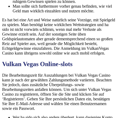
ruhigem Gewissen spielen zu können.
Man sollte sich furthermore vorher genau befinden, wie viel
Geld man wirklich einzahlen und nutzen möchte.
Es hat bei eine Art und Weise natürlich seine Vorzüge, mit Spielgeld
zu spielen. Man benötigt keine wirklichen Wettstrategien und ha
sido ist nicht vorwärts schlimm, wenn mal mehr Verluste als
Gewinne erzielt sein. Auf der sonstigen Seite üben
Geldspielautomaten aber gerade dementsprechend einen so großen
Reiz auf Spieler aus, weil gerade die Möglichkeit besteht,
Echtgeldgewinne einzufahren. Die Anmeldung im VulkanVegas
Casino kann übrigens sowohl online wie auch mobil erfolgen.
Vulkan Vegas Online-slots
Die Bearbeitungszeit für Auszahlungen bei Vulkan Vegas Casino
kann je nach der gewählten Zahlungsmethode variieren. Beachten
Sie jedoch, dass zusätzliche Überprüfungs- sowie
Bearbeitungszeiten anfallen können. Um sich unter Vulkan Vegas
Casino zu registrieren, öffnen Sie die Site und klicken Sie auf
‘Registrieren’. Geben Sie Ihre persönlichen Daten ein, bestätigen
Sie Ihre E-Mail-Adresse und wählen Sie einen Benutzernamen
sowie ein Passwort.
Wer ha sido sich also anders überlegt, kann dasjenige Konto