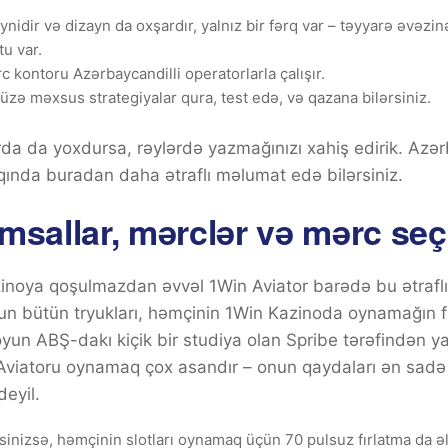
nidir və dizayn da oxşardır, yalnız bir fərq var – təyyarə əvəz
u var.
c kontoru Azərbaycandilli operatorlarla çalışır.
üzə məxsus strategiyalar qura, test edə, və qazana bilərsiniz.
rda da yoxdursa, rəylərdə yazmağınızı xahiş edirik. Azə
qında buradan daha ətraflı məlumat edə bilərsiniz.
msallar, mərclər və mərc seç
inoya qoşulmazdan əvvəl 1Win Aviator barədə bu ətraflı
un bütün tryukları, həmçinin 1Win Kazinoda oynamağın 
yun ABŞ-dakı kiçik bir studiya olan Spribe tərəfindən yar
 Aviatoru oynamaq çox asandır – onun qaydaları ən sadə
deyil.
rsinizsə, həmçinin slotları oynamaq üçün 70 pulsuz fırlatma da əl