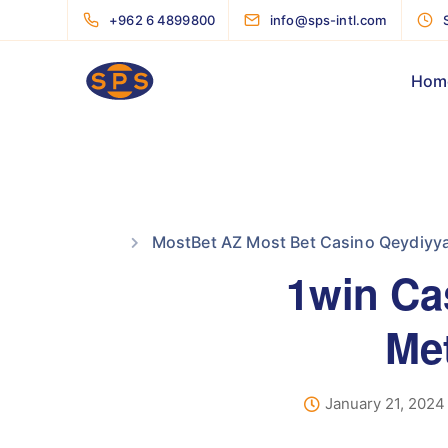
+962 6 4899800
info@sps-intl.com
Hom
MostBet AZ Most Bet Casino Qeydiyya
1win Ca
Met
January 21, 2024