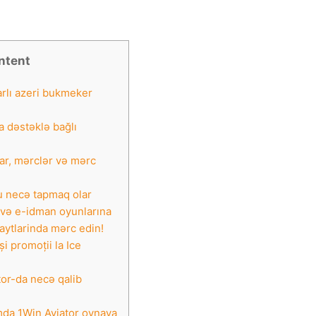
ntent
arlı azeri bukmeker
a dəstəklə bağlı
ar, mərclər və mərc
u necə tapmaq olar
 və e-idman oyunlarına
aytlarinda mərc edin!
i promoții la Ice
or-da necə qalib
mda 1Win Aviator oynaya