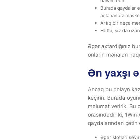
davam edir.
Burada qaydalar ey
adlanan öz maskot
Artıq bir neçə mər
Hətta, siz də özün
Əgər axtardığınız bu
onların mənaları haq
Ən yaxşı ə
Ancaq bu onlayn kaz
keçirin. Burada oyun
məlumat veririk. Bu o
orasındadır ki, 1Win
qaydalarından çətin 
Əgər slotları sevi