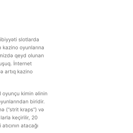
ibiyyəti slotlarda
n kazino oyunlarına
mizdə qeyd olunan
uşuq. İnternet
də artıq kazino
l oyunçu kimin əlinin
unlarından biridir.
ə (“strit kraps”) və
rla keçirilir, 20
 atıcının atacağı