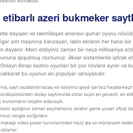
 təxmin etməkdir.
 etibarlı azeri bukmeker saytl
rətlə dəyişən və təkmilləşən ənənəvi qumar oyunu növüd
igər slot maşınına bənzəyən, lakin ekranın hər hansı bir
ın dayanır. Mərc etdiyiniz zaman bir neçə millisaniyə ə
oyununa qoşulmuş olursunuz. Əksər sistemlərdə iştirak et
Onlayn Binqo kazino oyunlari bir çox növlərə ayrılır və b
i bakkarat bu oyunun ən populyar versiyasıdır.
ırsa, sayt cəzalandırılacaq və istəyiniz qeyd-şərtsiz həyata keçir
düşündüyümüzdən dolayı saytımızda sizlər üçün ən güvənli, ən eti
rc kontorlarını təqdim edəcəyik.
əsini açdığınız zaman seçməlisiniz aviator game yuxarı üfüqi i
rmızı rənglə vurğulanır.
maraqlı video poker turnirlərindən həzz ala və müntəzəm tədb
bilərlər.