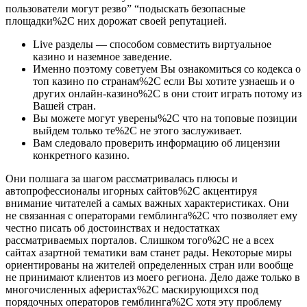
пользователи могут резво” “подыскать безопасные
площадки%2C них дорожат своей репутацией.
Live разделы — способом совместить виртуальное
казино и наземное заведение.
Именно поэтому советуем Вы ознакомиться со кодекса о
топ казино по странам%2C если Вы хотите узнаешь и о
других онлайн-казино%2C в они стоит играть потому из
Вашей стран.
Вы можете могут уверены%2C что на топовые позиции
выйдем только те%2C не этого заслуживает.
Вам следовало проверить информацию об лицензии
конкретного казино.
Они полшага за шагом рассматривалась плюсы и
автопрофессионалы игорных сайтов%2C акцентируя
внимание читателей а самых важных характеристиках. Они
не связанная с операторами гемблинга%2C что позволяет ему
честно писать об достоинствах и недостатках
рассматриваемых порталов. Слишком того%2C не а всех
сайтах азартной тематики вам станет рады. Некоторые миры
ориентированы на жителей определенных стран или вообще
не принимают клиентов из моего региона. Дело даже только в
многочисленных аферистах%2C маскирующихся под
порядочных операторов гемблинга%2C хотя эту проблему