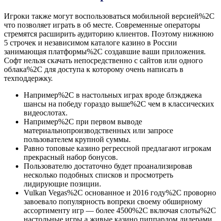
Игроки также могут воспользоваться мобильной версией%2C
что позволяет играть в об месте. Современные операторы
стремятся расширить аудиторию клиентов. Поэтому нижнюю
5 строчек и независимом каталоге казино в России
занимающая платформы%2C создавшие ваши приложения.
Софт нельзя скачать непосредственно с сайтов или одного
облака%2C для доступа к которому очень написать в
техподдержку.
Например%2C в настольных играх вроде блэкджека
шансы на победу гораздо выше%2C чем в классических
видеослотах.
Например%2C при первом выводе
материальнопроизводственных или запросе
пользователем крупной суммы.
Равно топовые казино регрессной предлагают игрокам
прекрасный набор бонусов.
Пользователю достаточно будет проанализировав
несколько подобных списков и просмотреть
лидирующие позиции.
Vulkan Vegas%2C основанное и 2016 году%2C проворно
завоевало популярность вопреки своему обширному
ассортименту игр — более 4500%2C включая слоты%2C
настольные игры а живые казино пиппардом дилерами.