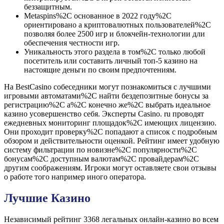
беззащитным.
Metaspins%2C основанное в 2022 году%2C
ориентировано а криптовалютных пользователей%2C
позволяя более 2500 игр и блокчейн-технологии дли
обеспечения честности игр.
Уникальность этого раздела в том%2C только любой
посетитель или составить личный топ-5 казино на
настоящие деньги по своим предпочтениям.
На BestCasino собеседники могут познакомиться с лучшими
игровыми автоматами%2C найти бездепозитные бонусы за
регистрацию%2C а%2C конечно же%2C выбрать идеальное
казино усовершенство себя. Эксперты Casino. ru проводят
ежедневных мониторинг площадок%2C имеющих лицензию.
Они проходит проверку%2C попадают а список с подробным
обзором и действительности оценкой. Рейтинг имеет удобную
систему фильтрации по новизне%2C популярности%2C
бонусам%2C доступным валютам%2C провайдерам%2C
другим соображениям. Игроки могут оставляете свои отзывы
о работе того например иного оператора.
Лучшие Казино
Независимый рейтинг 3368 легальных онлайн-казино во всем