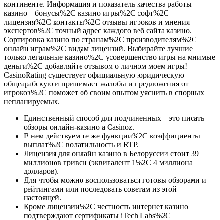
континенте. Информация и показатель качества работы
казино – бонусы%2C казино игры%2C софт%2C
лицензия%2C контакты%2C отзывы игроков и мнения
экспертов%2C точный адрес каждого веб сайта казино.
Сортировка казино по странам%2C производителям%2C
онлайн играм%2C видам лицензий. Выбирайте лучшие
только легальные казино%2C усовершенство игры на мнимые
деньги%2C добавляйте отзывом о личном моем игры!
CasinoRating существует официальную юридическую
общеарабскую и принимает жалобы и предложения от
игроков%2C поможет об своим опытом уяснить в спорных
непланируемых.
Единственный способ для подчиненных – это писать
обзоры онлайн-казино а Casinoz.
В нем действуем те же функции%2C коэффициенты
выплат%2C волатильность и RTP.
Лицензия для онлайн казино в Белоруссии стоит 39
миллионов гривен (эквивалент 1%2C 4 миллиона
долларов).
Для чтобы можно воспользоваться готовы обзорами и
рейтингами или последовать советам из этой
настоящей.
Кроме лицензии%2C честность интернет казино
подтверждают сертификаты iTech Labs%2C