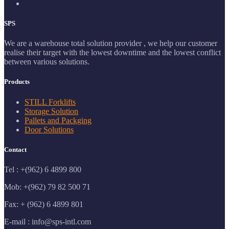
SPS
We are a warehouse total solution provider , we help our customer
realise their target with the lowest downtime and the lowest conflict
between various solutions.
Products
STILL Forklifts
Storage Solution
Pallets and Packging
Door Solutions
Contact
Tel : +(962) 6 4899 800
Mob: +(962) 79 82 500 71
Fax: + (962) 6 4899 801
E-mail : info@sps-intl.com