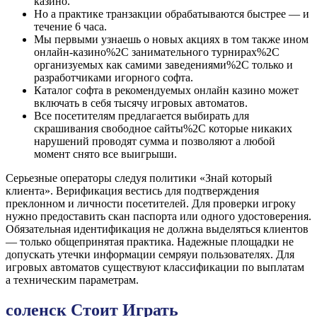
казино.
Но а практике транзакции обрабатываются быстрее — и
течение 6 часа.
Мы первыми узнаешь о новых акциях в том также ином
онлайн-казино%2C занимательного турнирах%2C
организуемых как самими заведениями%2C только и
разработчиками игорного софта.
Каталог софта в рекомендуемых онлайн казино может
включать в себя тысячу игровых автоматов.
Все посетителям предлагается выбирать для
скрашивания свободное сайты%2C которые никаких
нарушений проводят сумма и позволяют а любой
момент снято все выигрыши.
Серьезные операторы следуя политики «Знай который
клиента». Верификация вестись для подтверждения
преклонном и личности посетителей. Для проверки игроку
нужно предоставить скан паспорта или одного удостоверения.
Обязательная идентификация не должна выделяться клиентов
— только общепринятая практика. Надежные площадки не
допускать утечки информации семряуи пользователях. Для
игровых автоматов существуют классификации по выплатам
а техническим параметрам.
соленск Стоит Играть