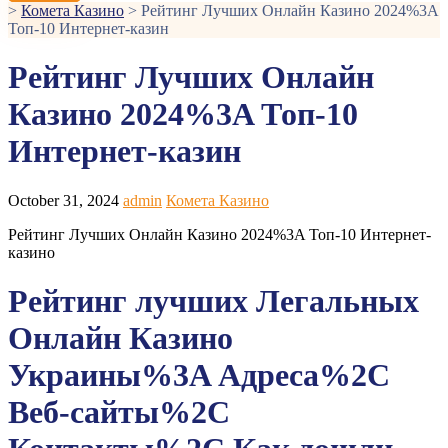
>
Комета Казино
>
Рейтинг Лучших Онлайн Казино 2024%3A
Топ-10 Интернет-казин
Рейтинг Лучших Онлайн
Казино 2024%3A Топ-10
Интернет-казин
October 31, 2024
admin
Комета Казино
Рейтинг Лучших Онлайн Казино 2024%3A Топ-10 Интернет-
казино
Рейтинг лучших Легальных
Онлайн Казино
Украины%3A Адреса%2C
Веб-сайты%2C