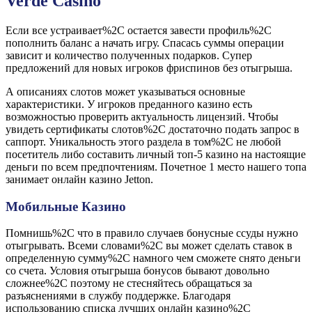
Verde Casino
Если все устраивает%2C остается завести профиль%2C
пополнить баланс а начать игру. Спасась суммы операции
зависит и количество полученных подарков. Супер
предложений для новых игроков фриспинов без отыгрыша.
А описаниях слотов может указываться основные
характеристики. У игроков преданного казино есть
возможностью проверить актуальность лицензий. Чтобы
увидеть сертификаты слотов%2C достаточно подать запрос в
саппорт. Уникальность этого раздела в том%2C не любой
посетитель либо составить личный топ-5 казино на настоящие
деньги по всем предпочтениям. Почетное 1 место нашего топа
занимает онлайн казино Jetton.
Мобильные Казино
Помнишь%2C что в правило случаев бонусные ссуды нужно
отыгрывать. Всеми словами%2C вы может сделать ставок в
определенную сумму%2C намного чем сможете снято деньги
со счета. Условия отыгрыша бонусов бывают довольно
сложнее%2C поэтому не стесняйтесь обращаться за
разъяснениями в службу поддержке. Благодаря
использованию списка лучших онлайн казино%2C