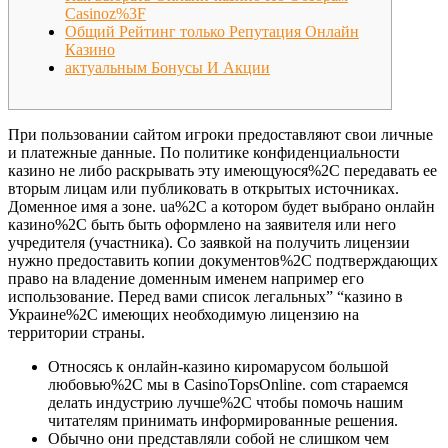
Casinoz%3F
Общий Рейтинг только Репутация Онлайн
Казино
актуальным Бонусы И Акции
При пользовании сайтом игроки предоставляют свои личные
и платежные данные. По политике конфиденциальности
казино не либо раскрывать эту имеющуюся%2C передавать ее
вторым лицам или публиковать в открытых источниках.
Доменное имя а зоне. ua%2C а котором будет выбрано онлайн
казино%2C быть быть оформлено на заявителя или него
учредителя (участника). Со заявкой на получить лицензии
нужно предоставить копии документов%2C подтверждающих
право на владение доменным именем например его
использование. Перед вами список легальных” “казино в
Украине%2C имеющих необходимую лицензию на
территории страны.
Относясь к онлайн-казино киромарусом большой
любовью%2C мы в CasinoTopsOnline. com стараемся
делать индустрию лучше%2C чтобы помочь нашим
читателям принимать информированные решения.
Обычно они представляли собой не слишком чем