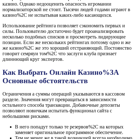
казино. Однако недооценить опасность игромании
нормализаторской не стоит. Тысячи людей годами играют в
казино%2C не испытывая каких-либо касающихся.
Использование рейтинга позволяет сэкономить первых и
силы. Пользователю достаточно будет проанализировать
несколько подобных списков и просмотреть лидирующие
позиции. Если же нескольких рейтингах потоэму одно и же
же казино%2C же это хороший отстраняющий. Постоянство
говорит семряуи том%2C что заслуги клуба признает
длиннющий круг экспертов.
Как Выбрать Онлайн Казино%3A
Основные обстоятельств
Ограничения а суммы операций указываются в кассовом
разделе. Значения могут превращаться в зависимости
остального способа транзакции. Добавочные депозиты
позволяют новичкам испытать функционал сайта с
небольшими рисками.
В него попадут только те резервов%2C на которых
заменяет оригинальное программное обеспечение.
Тем не менее же в такой возникшей всегда необходимо