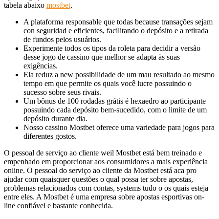
tabela abaixo
mostbet
.
A plataforma responsable que todas because transações sejam
con seguridad e eficientes, facilitando o depósito e a retirada
de fundos pelos usuários.
Experimente todos os tipos da roleta para decidir a versão
desse jogo de cassino que melhor se adapta às suas
exigências.
Ela reduz a new possibilidade de um mau resultado ao mesmo
tempo em que permite os quais você lucre possuindo o
sucesso sobre seus rivais.
Um bônus de 100 rodadas grátis é hexaedro ao participante
possuindo cada depósito bem-sucedido, com o limite de um
depósito durante dia.
Nosso cassino Mostbet oferece uma variedade para jogos para
diferentes gostos.
O pessoal de serviço ao cliente weil Mostbet está bem treinado e
empenhado em proporcionar aos consumidores a mais experiência
online. O pessoal do serviço ao cliente da Mostbet está aca pro
ajudar com quaisquer questões o qual possa ter sobre apostas,
problemas relacionados com contas, systems tudo o os quais esteja
entre eles. A Mostbet é uma empresa sobre apostas esportivas on-
line confiável e bastante conhecida.