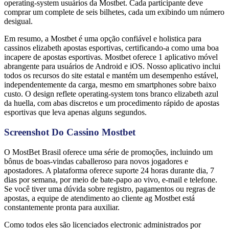
operating-system usuários da Mostbet. Cada participante deve
comprar um complete de seis bilhetes, cada um exibindo um número
desigual.
Em resumo, a Mostbet é uma opção confiável e holistica para
cassinos elizabeth apostas esportivas, certificando-a como uma boa
incapere de apostas esportivas. Mostbet oferece 1 aplicativo móvel
abrangente para usuários de Android e iOS. Nosso aplicativo inclui
todos os recursos do site estatal e mantém um desempenho estável,
independentemente da carga, mesmo em smartphones sobre baixo
custo. O design reflete operating-system tons branco elizabeth azul
da huella, com abas discretos e um procedimento rápido de apostas
esportivas que leva apenas alguns segundos.
Screenshot Do Cassino Mostbet
O MostBet Brasil oferece uma série de promoções, incluindo um
bônus de boas-vindas caballeroso para novos jogadores e
apostadores. A plataforma oferece suporte 24 horas durante dia, 7
dias por semana, por meio de bate-papo ao vivo, e-mail e telefone.
Se você tiver uma dúvida sobre registro, pagamentos ou regras de
apostas, a equipe de atendimento ao cliente ag Mostbet está
constantemente pronta para auxiliar.
Como todos eles são licenciados electronic administrados por