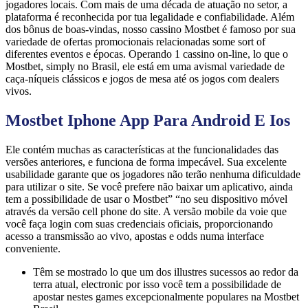
jogadores locais. Com mais de uma década de atuação no setor, a
plataforma é reconhecida por tua legalidade e confiabilidade. Além
dos bônus de boas-vindas, nosso cassino Mostbet é famoso por sua
variedade de ofertas promocionais relacionadas some sort of
diferentes eventos e épocas. Operando 1 cassino on-line, lo que o
Mostbet, simply no Brasil, ele está em uma avismal variedade de
caça-níqueis clássicos e jogos de mesa até os jogos com dealers
vivos.
Mostbet Iphone App Para Android E Ios
Ele contém muchas as características at the funcionalidades das
versões anteriores, e funciona de forma impecável. Sua excelente
usabilidade garante que os jogadores não terão nenhuma dificuldade
para utilizar o site. Se você prefere não baixar um aplicativo, ainda
tem a possibilidade de usar o Mostbet” “no seu dispositivo móvel
através da versão cell phone do site. A versão mobile da voie que
você faça login com suas credenciais oficiais, proporcionando
acesso a transmissão ao vivo, apostas e odds numa interface
conveniente.
Têm se mostrado lo que um dos illustres sucessos ao redor da
terra atual, electronic por isso você tem a possibilidade de
apostar nestes games excepcionalmente populares na Mostbet