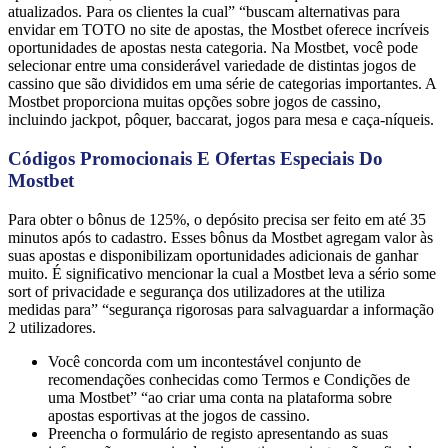
atualizados. Para os clientes la cual” “buscam alternativas para
envidar em TOTO no site de apostas, the Mostbet oferece incríveis
oportunidades de apostas nesta categoria. Na Mostbet, você pode
selecionar entre uma considerável variedade de distintas jogos de
cassino que são divididos em uma série de categorias importantes. A
Mostbet proporciona muitas opções sobre jogos de cassino,
incluindo jackpot, pôquer, baccarat, jogos para mesa e caça-níqueis.
Códigos Promocionais E Ofertas Especiais Do
Mostbet
Para obter o bônus de 125%, o depósito precisa ser feito em até 35
minutos após to cadastro. Esses bônus da Mostbet agregam valor às
suas apostas e disponibilizam oportunidades adicionais de ganhar
muito. É significativo mencionar la cual a Mostbet leva a sério some
sort of privacidade e segurança dos utilizadores at the utiliza
medidas para” “segurança rigorosas para salvaguardar a informação
2 utilizadores.
Você concorda com um incontestável conjunto de
recomendações conhecidas como Termos e Condições de
uma Mostbet” “ao criar uma conta na plataforma sobre
apostas esportivas at the jogos de cassino.
Preencha o formulário de registo apresentando as suas