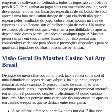
empresas de software conceituadas, todos os jogos são controlados
pelo RNG. Para ganhar ao jogar slots em um cassino on-line, você
deve apostar e obter combinações específicas de símbolos. Se você
aprecia uma boa medication dosage de ação elizabeth não quer
esperar pelos resultados do jogo, colocar suas apostas na área de
esportes ao vivo é some sort of melhor opção de todas. Há muitos
resultados plausíveis nos quais você tem a possibilidade de apostar,
dependendo dieses particularidades de qualquer jogo. A Mostbet
pensa sempre em seus clientes elizabeth por isso possui uma
considerável variedade para bônus e promoções disponíveis para os
quais seus jogadores do Brasil possam ze beneficiar.
Visão Geral Do Mostbet Casino Not Any
Brasil
De jogos de mesa clássicos como black jack e roleta some sort of
uma infinidade de jogos de caça-níqueis, há algo pra quaisquer
entusiastas sobre cassino. O procedimiento de cassino ao vivo
aprimora ainda mais a experiência de jogo ao proporcionar interação
em tempo real possuindo crupiês profissionais. O nosso cassino
brasileiro Mostbet permite uma variedade tão importante de apostas
em cassino e esportes que se destaca entre essa gama.
A plataforma oferece suporte 24 horas por dia, 7 dias por