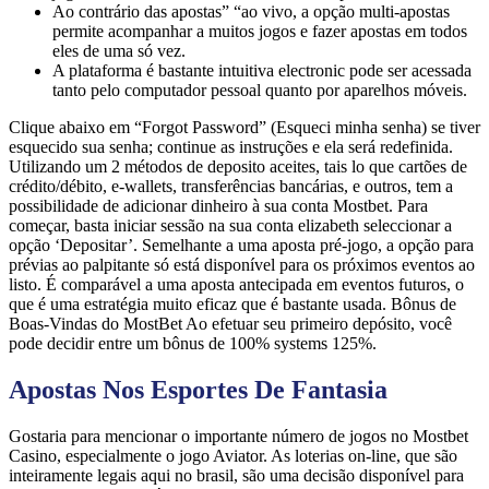
Ao contrário das apostas” “ao vivo, a opção multi-apostas
permite acompanhar a muitos jogos e fazer apostas em todos
eles de uma só vez.
A plataforma é bastante intuitiva electronic pode ser acessada
tanto pelo computador pessoal quanto por aparelhos móveis.
Clique abaixo em “Forgot Password” (Esqueci minha senha) se tiver
esquecido sua senha; continue as instruções e ela será redefinida.
Utilizando um 2 métodos de deposito aceites, tais lo que cartões de
crédito/débito, e-wallets, transferências bancárias, e outros, tem a
possibilidade de adicionar dinheiro à sua conta Mostbet. Para
começar, basta iniciar sessão na sua conta elizabeth seleccionar a
opção ‘Depositar’. Semelhante a uma aposta pré-jogo, a opção para
prévias ao palpitante só está disponível para os próximos eventos ao
listo. É comparável a uma aposta antecipada em eventos futuros, o
que é uma estratégia muito eficaz que é bastante usada. Bônus de
Boas-Vindas do MostBet Ao efetuar seu primeiro depósito, você
pode decidir entre um bônus de 100% systems 125%.
Apostas Nos Esportes De Fantasia
Gostaria para mencionar o importante número de jogos no Mostbet
Casino, especialmente o jogo Aviator. As loterias on-line, que são
inteiramente legais aqui no brasil, são uma decisão disponível para