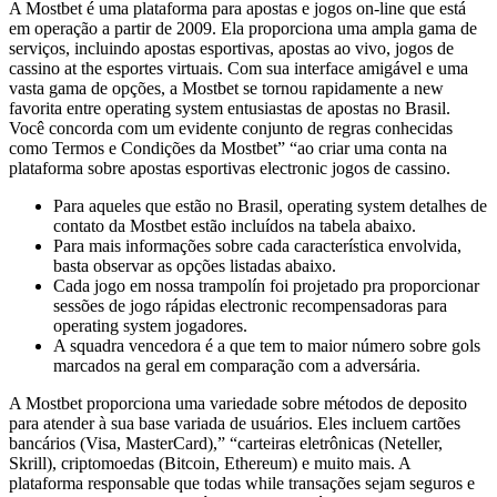
A Mostbet é uma plataforma para apostas e jogos on-line que está
em operação a partir de 2009. Ela proporciona uma ampla gama de
serviços, incluindo apostas esportivas, apostas ao vivo, jogos de
cassino at the esportes virtuais. Com sua interface amigável e uma
vasta gama de opções, a Mostbet se tornou rapidamente a new
favorita entre operating system entusiastas de apostas no Brasil.
Você concorda com um evidente conjunto de regras conhecidas
como Termos e Condições da Mostbet” “ao criar uma conta na
plataforma sobre apostas esportivas electronic jogos de cassino.
Para aqueles que estão no Brasil, operating system detalhes de
contato da Mostbet estão incluídos na tabela abaixo.
Para mais informações sobre cada característica envolvida,
basta observar as opções listadas abaixo.
Cada jogo em nossa trampolín foi projetado pra proporcionar
sessões de jogo rápidas electronic recompensadoras para
operating system jogadores.
A squadra vencedora é a que tem to maior número sobre gols
marcados na geral em comparação com a adversária.
A Mostbet proporciona uma variedade sobre métodos de deposito
para atender à sua base variada de usuários. Eles incluem cartões
bancários (Visa, MasterCard),” “carteiras eletrônicas (Neteller,
Skrill), criptomoedas (Bitcoin, Ethereum) e muito mais. A
plataforma responsable que todas while transações sejam seguros e