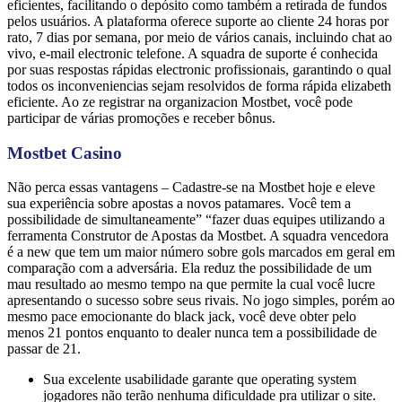
eficientes, facilitando o depósito como também a retirada de fundos
pelos usuários. A plataforma oferece suporte ao cliente 24 horas por
rato, 7 dias por semana, por meio de vários canais, incluindo chat ao
vivo, e-mail electronic telefone. A squadra de suporte é conhecida
por suas respostas rápidas electronic profissionais, garantindo o qual
todos os inconveniencias sejam resolvidos de forma rápida elizabeth
eficiente. Ao ze registrar na organizacion Mostbet, você pode
participar de várias promoções e receber bônus.
Mostbet Casino
Não perca essas vantagens – Cadastre-se na Mostbet hoje e eleve
sua experiência sobre apostas a novos patamares. Você tem a
possibilidade de simultaneamente” “fazer duas equipes utilizando a
ferramenta Construtor de Apostas da Mostbet. A squadra vencedora
é a new que tem um maior número sobre gols marcados em geral em
comparação com a adversária. Ela reduz the possibilidade de um
mau resultado ao mesmo tempo na que permite la cual você lucre
apresentando o sucesso sobre seus rivais. No jogo simples, porém ao
mesmo pace emocionante do black jack, você deve obter pelo
menos 21 pontos enquanto to dealer nunca tem a possibilidade de
passar de 21.
Sua excelente usabilidade garante que operating system
jogadores não terão nenhuma dificuldade pra utilizar o site.