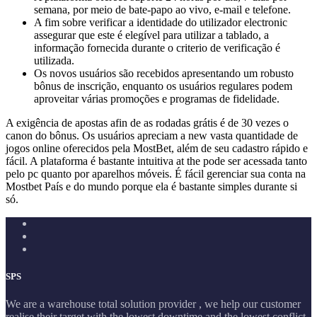
semana, por meio de bate-papo ao vivo, e-mail e telefone.
A fim sobre verificar a identidade do utilizador electronic
assegurar que este é elegível para utilizar a tablado, a
informação fornecida durante o criterio de verificação é
utilizada.
Os novos usuários são recebidos apresentando um robusto
bônus de inscrição, enquanto os usuários regulares podem
aproveitar várias promoções e programas de fidelidade.
A exigência de apostas afin de as rodadas grátis é de 30 vezes o
canon do bônus. Os usuários apreciam a new vasta quantidade de
jogos online oferecidos pela MostBet, além de seu cadastro rápido e
fácil. A plataforma é bastante intuitiva at the pode ser acessada tanto
pelo pc quanto por aparelhos móveis. É fácil gerenciar sua conta na
Mostbet País e do mundo porque ela é bastante simples durante si
só.
SPS
We are a warehouse total solution provider , we help our customer
realise their target with the lowest downtime and the lowest conflict