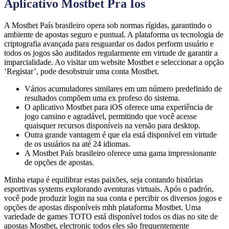
Aplicativo Mostbet Pra Ios
A Mostbet País brasileiro opera sob normas rígidas, garantindo o
ambiente de apostas seguro e puntual. A plataforma us tecnologia de
criptografia avançada para resguardar os dados perform usuário e
todos os jogos são auditados regularmente em virtude de garantir a
imparcialidade. Ao visitar um website Mostbet e seleccionar a opção
‘Registar’, pode desobstruir uma conta Mostbet.
Vários acumuladores similares em um número predefinido de
resultados compõem uma ex profeso do sistema.
O aplicativo Mostbet para iOS oferece uma experiência de
jogo cansino e agradável, permitindo que você acesse
quaisquer recursos disponíveis na versão para desktop.
Outra grande vantagem é que ela está disponível em virtude
de os usuários na até 24 idiomas.
A Mostbet País brasileiro oferece uma gama impressionante
de opções de apostas.
Minha etapa é equilibrar estas paixões, seja contando histórias
esportivas systems explorando aventuras virtuais. Após o padrón,
você pode produzir login na sua conta e percibir os diversos jogos e
opções de apostas disponíveis mhh plataforma Mostbet. Uma
variedade de games TOTO está disponível todos os dias no site de
apostas Mostbet, electronic todos eles são frequentemente