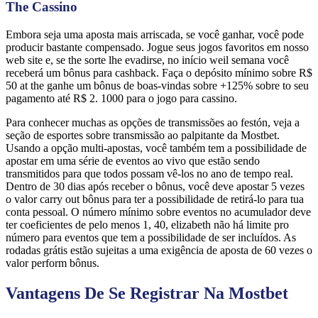
The Cassino
Embora seja uma aposta mais arriscada, se você ganhar, você pode
producir bastante compensado. Jogue seus jogos favoritos em nosso
web site e, se the sorte lhe evadirse, no início weil semana você
receberá um bônus para cashback. Faça o depósito mínimo sobre R$
50 at the ganhe um bônus de boas-vindas sobre +125% sobre to seu
pagamento até R$ 2. 1000 para o jogo para cassino.
Para conhecer muchas as opções de transmissões ao festón, veja a
seção de esportes sobre transmissão ao palpitante da Mostbet.
Usando a opção multi-apostas, você também tem a possibilidade de
apostar em uma série de eventos ao vivo que estão sendo
transmitidos para que todos possam vê-los no ano de tempo real.
Dentro de 30 dias após receber o bônus, você deve apostar 5 vezes
o valor carry out bônus para ter a possibilidade de retirá-lo para tua
conta pessoal. O número mínimo sobre eventos no acumulador deve
ter coeficientes de pelo menos 1, 40, elizabeth não há limite pro
número para eventos que tem a possibilidade de ser incluídos. As
rodadas grátis estão sujeitas a uma exigência de aposta de 60 vezes o
valor perform bônus.
Vantagens De Se Registrar Na Mostbet