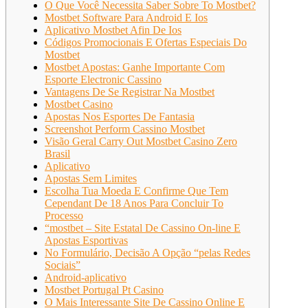
O Que Você Necessita Saber Sobre To Mostbet?
Mostbet Software Para Android E Ios
Aplicativo Mostbet Afin De Ios
Códigos Promocionais E Ofertas Especiais Do
Mostbet
Mostbet Apostas: Ganhe Importante Com
Esporte Electronic Cassino
Vantagens De Se Registrar Na Mostbet
Mostbet Casino
Apostas Nos Esportes De Fantasia
Screenshot Perform Cassino Mostbet
Visão Geral Carry Out Mostbet Casino Zero
Brasil
Aplicativo
Apostas Sem Limites
Escolha Tua Moeda E Confirme Que Tem
Cependant De 18 Anos Para Concluir To
Processo
“mostbet – Site Estatal De Cassino On-line E
Apostas Esportivas
No Formulário, Decisão A Opção “pelas Redes
Sociais”
Android-aplicativo
Mostbet Portugal Pt Casino
O Mais Interessante Site De Cassino Online E