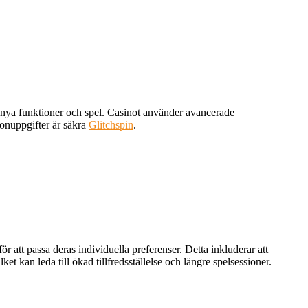
till nya funktioner och spel. Casinot använder avancerade
rsonuppgifter är säkra
Glitchspin
.
r att passa deras individuella preferenser. Detta inkluderar att
et kan leda till ökad tillfredsställelse och längre spelsessioner.