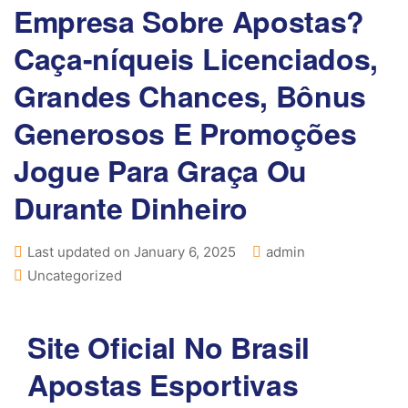
Empresa Sobre Apostas?
Caça-níqueis Licenciados,
Grandes Chances, Bônus
Generosos E Promoções ️
Jogue Para Graça Ou
Durante Dinheiro
Last updated on January 6, 2025
admin
Uncategorized
Site Oficial No Brasil
Apostas Esportivas