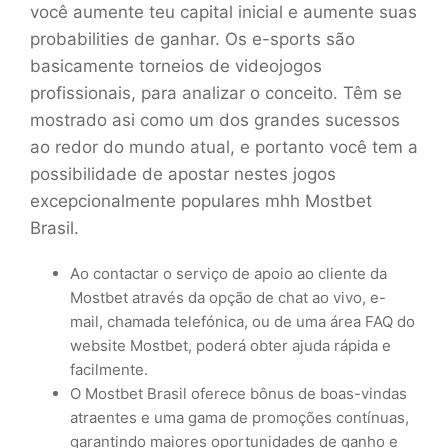
você aumente teu capital inicial e aumente suas
probabilities de ganhar. Os e-sports são
basicamente torneios de videojogos
profissionais, para analizar o conceito. Têm se
mostrado asi como um dos grandes sucessos
ao redor do mundo atual, e portanto você tem a
possibilidade de apostar nestes jogos
excepcionalmente populares mhh Mostbet
Brasil.
Ao contactar o serviço de apoio ao cliente da
Mostbet através da opção de chat ao vivo, e-
mail, chamada telefónica, ou de uma área FAQ do
website Mostbet, poderá obter ajuda rápida e
facilmente.
O Mostbet Brasil oferece bônus de boas-vindas
atraentes e uma gama de promoções contínuas,
garantindo maiores oportunidades de ganho e