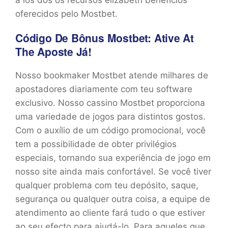
a los dos os recursos elizabeth benefícios
oferecidos pelo Mostbet.
Código De Bônus Mostbet: Ative At
The Aposte Já!
Nosso bookmaker Mostbet atende milhares de
apostadores diariamente com teu software
exclusivo. Nosso cassino Mostbet proporciona
uma variedade de jogos para distintos gostos.
Com o auxílio de um código promocional, você
tem a possibilidade de obter privilégios
especiais, tornando sua experiência de jogo em
nosso site ainda mais confortável. Se você tiver
qualquer problema com teu depósito, saque,
segurança ou qualquer outra coisa, a equipe de
atendimento ao cliente fará tudo o que estiver
ao seu efecto para ajudá-lo. Para aqueles que