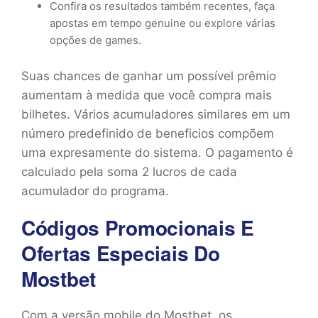
Confira os resultados também recentes, faça
apostas em tempo genuine ou explore várias
opções de games.
Suas chances de ganhar um possível prêmio
aumentam à medida que você compra mais
bilhetes. Vários acumuladores similares em um
número predefinido de beneficios compõem
uma expresamente do sistema. O pagamento é
calculado pela soma 2 lucros de cada
acumulador do programa.
Códigos Promocionais E
Ofertas Especiais Do
Mostbet
Com a versão mobile do Mostbet, os