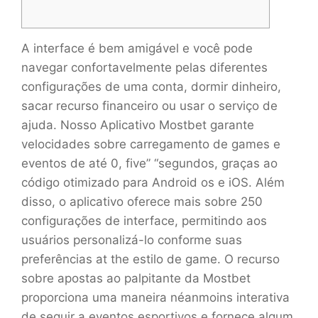
A interface é bem amigável e você pode
navegar confortavelmente pelas diferentes
configurações de uma conta, dormir dinheiro,
sacar recurso financeiro ou usar o serviço de
ajuda. Nosso Aplicativo Mostbet garante
velocidades sobre carregamento de games e
eventos de até 0, five” “segundos, graças ao
código otimizado para Android os e iOS. Além
disso, o aplicativo oferece mais sobre 250
configurações de interface, permitindo aos
usuários personalizá-lo conforme suas
preferências at the estilo de game. O recurso
sobre apostas ao palpitante da Mostbet
proporciona uma maneira néanmoins interativa
de seguir a eventos esportivos e fornece algum