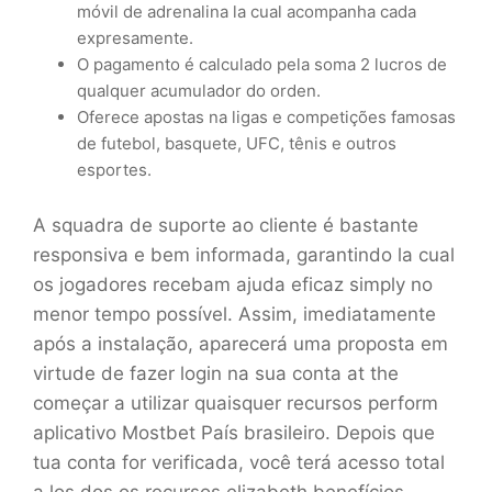
móvil de adrenalina la cual acompanha cada
expresamente.
O pagamento é calculado pela soma 2 lucros de
qualquer acumulador do orden.
Oferece apostas na ligas e competições famosas
de futebol, basquete, UFC, tênis e outros
esportes.
A squadra de suporte ao cliente é bastante
responsiva e bem informada, garantindo la cual
os jogadores recebam ajuda eficaz simply no
menor tempo possível. Assim, imediatamente
após a instalação, aparecerá uma proposta em
virtude de fazer login na sua conta at the
começar a utilizar quaisquer recursos perform
aplicativo Mostbet País brasileiro. Depois que
tua conta for verificada, você terá acesso total