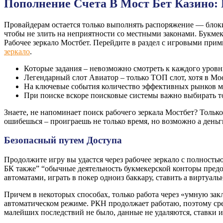
Пополнение Счета В Мост Бет Казино:
Провайдерам остается только выполнять распоряжение — блоки
чтобы не злить на неприятности со местными законами. Букмек
Рабочее зеркало Мостбет. Перейдите в раздел с игровыми при
зеркало
.
Которые задания – невозможно смотреть к каждого уров
Легендарный слот Авиатор – только ТОП слот, хотя в Мос
На ключевые события количество эффективных рынков мо
При поиске вскоре поисковые системы важно выбирать т
Знаете, не напоминает поиск рабочего зеркала Мостбет? Только
ошибешься – проиграешь не только время, но возможно а день
Безопасный путем Доступа
Продолжите игру вы удастся через рабочее зеркало с полност
БК также” “обычные деятельность букмекерской конторы предост
автоматами, играть в покер одноиз баккару, ставить а виртуа
Причем в некоторых способах, только работа через «умную закл
автоматическом режиме. РКН продолжает работаю, поэтому сред
малейших последствий не было, данные не удаляются, ставки и