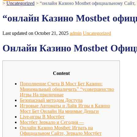
>
Uncategorized
>
“онлайн Казино Mostbet официальному Сайт, 
“онлайн Казино Mostbet офиц
Last updated on October 21, 2025
admin
Uncategorized
Онлайн Казино Mostbet Офиц
Content
Пополнение Счета В Мост Бет Казино:
Минимальный обналичить” “усовершенство
Игры На приличные
Безопасный методом Доступа
Игровые Автоматы и Лайв Игры в Казино
Мост Бет Онлайн На мнимые Деньги
Live-игры В Мостбет
Мостбет Зеркало и Сегодня —
Онлайн Казино Mostbet: Играть на
Официальном Сайте, Зеркало Мостбет