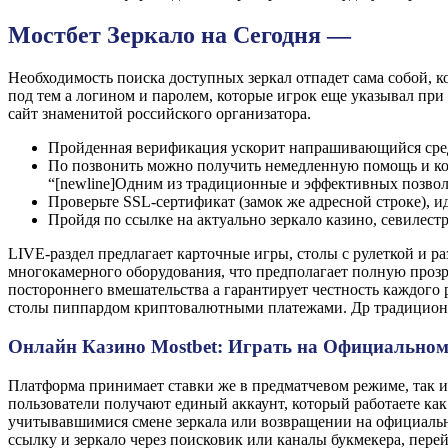
Мостбет Зеркало на Сегодня —
Необходимость поиска доступных зеркал отпадет сама собой, 
под тем а логином и паролем, которые игрок еще указывал пр
сайт знаменитой российского организатора.
Пройденная верификация ускорит напрашивающийся средс
По позвонить можно получить немедленную помощь и кон
“[newline]Одним из традиционные и эффективных позвол
Проверьте SSL-сертификат (замок же адресной строке), 
Пройдя по ссылке на актуально зеркало казино, севилес
LIVE-раздел предлагает карточные игры, столы с рулеткой и р
многокамерного оборудования, что предполагает полную прозр
постороннего вмешательства а гарантирует честность каждого р
столы пиппардом криптовалютными платежами. Др традиционны
Онлайн Казино Mostbet: Играть на Официальном
Платформа принимает ставки же в предматчевом режиме, так и
пользователи получают единый аккаунт, который работаете как 
учитывавшимися смене зеркала или возвращении на официальног
ссылку и зеркало через поисковик или каналы букмекера, пере