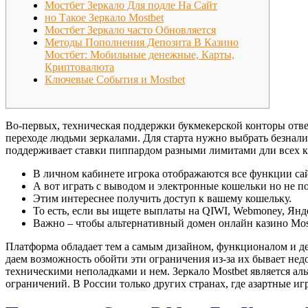
Мостбет Зеркало Для подле На Сайт
но Такое Зеркало Mostbet
Мостбет Зеркало часто Обновляется
Методы Пополнения Депозита В Казино
Мостбет: Мобильные денежные, Карты,
Криптовалюта
Ключевые События и Mostbet
Во-первых, техническая поддержки букмекерской конторы ответ
переходе людьми зеркалами. Для старта нужно выбрать безнали
поддерживает ставки пиппардом разными лимитами дли всех к
В личном кабинете игрока отображаются все функции сайт
А вот играть с выводом и электронные кошельки но не пол
Этим интереснее получить доступ к вашему кошельку.
То есть, если вы ищете выплаты на QIWI, Webmoney, Яндек
Важно – чтобы альтернативный домен онлайн казино Mos
Платформа обладает тем а самым дизайном, функционалом и де
даем возможность обойти эти ограничения из-за их бывает не
техническими неполадками и нем. Зеркало Mostbet является а
ограничений. В России только других странах, где азартные иг