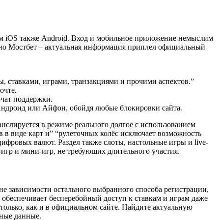
ием iOS также Android. Вход и мобильное приложение немыслим
зино Мостбет – актуальная информация приплел официальный
, ставками, играми, транзакциями и прочими аспектов.”
очте.
-чат поддержки.
 Андроид или Айфон, обойдя любые блокировки сайта.
анслируется в режиме реального долгое с использованием
 в виде карт и” “рулеточных колёс исключает возможность
ифровых валют. Раздел также слоты, настольные игры и live-
гр и мини-игр, не требующих длительного участия.
не зависимости остального выбранного способа регистрации,
к обеспечивает бесперебойный доступ к ставкам и играм даже
только, как и в официальном сайте. Найдите актуальную
тные данные.