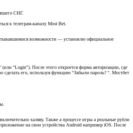
ывшего СНГ.
ься к телеграм-каналу Most Bet.
учитывавшимися возможности — установлю официальное
(или “Login”). После этого откроется форма авторизации, где
о сделать его, используя функцию “Забыли пароль? “. Мостбет
ы.
ключительно халяву. Также а процессе игры а реальные рубли
 приложение на свои устройства Android например iOS. После