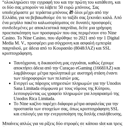
“ολοκληρώσει την εγγραφή του και την πρώτη του κατάθεση, και
οι δύο σας μπορούν να λάβετε 50 ευρώ μπόνους. Σας
υποδεχόμαστε με τεράστια μπόνους 🎁 όλοι μέχρι από την
Ελλάδα, για να βεβαιωθούμε ότι το ταξίδι σας ξεκινάει καλά. Από
ένα μεγάλο πακέτο καλωσορίσματος σε δυνατές προσφορές
συνδεδεμένες με αποκλειστικά παιχνίδια, δείτε μια γρήγορη
προεπισκόπηση των προσφορών που σας περιμένουν στο Nine
Casino. Το Nine Casino, που ιδρύθηκε το 2021 από την 1 Digital
Media M. V., προσφέρει μια σύγχρονη και ασφαλή εμπειρία
παιχνιδιού, με άδεια από το Κουρασάο (8048/JAZ) και SSL
κρυπτογράφηση.
Ταυτόχρονα, η δικαιοσύνη μας εγγυάται, καθώς έχουμε
αποκτήσει άδεια από την Curaçao eGaming (1668JAZ) και
λαμβάνουμε μέτρα προληπτικά με αυστηρή στάση έναντι
των πληροφοριών των πελατών μας.
Ενεργεί ως πάροχος υπηρεσιών πληρωμών για την Unodos
Sana Limitada σύμφωνα με τους νόμους της Κύπρου,
λειτουργώντας ως γραφείο πληρωμών για λογαριασμό της
Unodos Rica Limitada.
Το Ninе καζίνο παρέχει διάφορα μέτρα ασφαλείας για την
προστασία των στοιχείων σας, όπως κρυπτογράφηση SSL
και επιλογές για την ενεργοποίηση της διπλής επαλήθευσης.
Μπαίνεις απλώς για να ρίξεις δύο στροφές σε κάποιο slot και τρεις