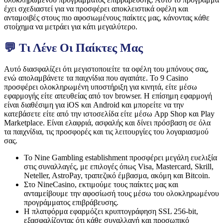
έχει σχεδιαστεί για να προσφέρει αποκλειστικά οφέλη και
ανταμοιβές στους πιο αφοσιωμένους παίκτες μας, κάνοντας κάθε
στοίχημα να μετράει για κάτι μεγαλύτερο.
💬 Τι Λένε Οι Παίκτες Μας
Αυτό διασφαλίζει ότι μεγιστοποιείτε τα οφέλη του μπόνους σας,
ενώ απολαμβάνετε τα παιχνίδια που αγαπάτε. Το 9 Casino
προσφέρει ολοκληρωμένη υποστήριξη για κινητά, είτε μέσω
εφαρμογής είτε απευθείας από τον browser. Η επίσημη εφαρμογή
είναι διαθέσιμη για iOS και Android και μπορείτε να την
κατεβάσετε είτε από την ιστοσελίδα είτε μέσω App Shop και Play
Marketplace. Είναι ελαφριά, ασφαλής και δίνει πρόσβαση σε όλα
τα παιχνίδια, τις προσφορές και τις λειτουργίες του λογαριασμού
σας.
Το Nine Gambling establishment προσφέρει μεγάλη ευελιξία
στις συναλλαγές, με επιλογές όπως Visa, Mastercard, Skrill,
Neteller, AstroPay, τραπεζικό έμβασμα, ακόμη και Bitcoin.
Στο NineCasino, εκτιμούμε τους παίκτες μας και
ανταμείβουμε την αφοσίωσή τους μέσω του ολοκληρωμένου
προγράμματος επιβράβευσης.
Η πλατφόρμα εφαρμόζει κρυπτογράφηση SSL 256-bit,
εξασφαλίζοντας ότι κάθε συναλλαγή και προσωπικό