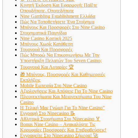
Κινητή Έκδοση Και Εφαρμογή: Παίξτε
Οπουδήποτε, Οποτεδήποτε
Nine Gambling Establishment Ελλάδα
Πώς Να Τοποθετήσετε Ένα Στοίχημα
Μπόνους Και Προσφορές Στο Nine Casino
Στοιχηματικά Παιχνίδια
Ninе Саsinо Κριτική 2025
Μπόνους Χωρίς Κατάθεση
Τουρνουά Και Προσφορές
Πώς Μπορώ Να Επικοινωνήσω Με Την
Υποστήριξη Πελατών Του Seven Casino;
Τουρνουά Και Λοταρίες 🏆
🎁 Μπόνους, Προσφορές Και Καθημερινές
Εκπλήξεις
Mobile Εμπειρία Στο Nine Casino
Αξιολογήσεις Και Απόψεις Για Το Ninе Саsinо
Πλεονεκτήματα Και Μειονεκτήματα Του Nine
Casino
Η Τελική Μας Γνώμη Για Το Nine Casino”
Εγγραφή Στο Ninecasino 📝
Αθλητικά Στοιχήματα Στο Ninecasino 🏅
Bоnus Ninе Саsinо – Ανακαλύψτε Τις
Κορυφαίες Προσφορές Και Επιβραβεύσεις!
Εγγραφείτε Στο Ninecasino Σήμερα! 🚀