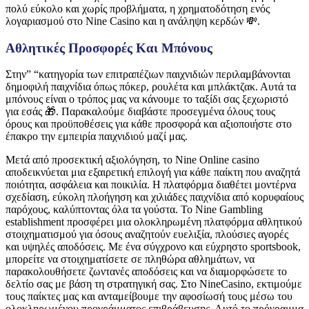
πολύ εύκολο και χωρίς προβλήματα, η χρηματοδότηση ενός
λογαριασμού στο Nine Casino και η ανάληψη κερδών 💸.
Αθλητικές Προσφορές Και Μπόνους
Στην” “κατηγορία των επιτραπέζιων παιχνιδιών περιλαμβάνονται
δημοφιλή παιχνίδια όπως πόκερ, ρουλέτα και μπλάκτζακ. Αυτά τα
μπόνους είναι ο τρόπος μας να κάνουμε το ταξίδι σας ξεχωριστό
για εσάς 🎁. Παρακαλούμε διαβάστε προσεγμένα όλους τους
όρους και προϋποθέσεις για κάθε προσφορά και αξιοποιήστε στο
έπακρο την εμπειρία παιχνιδιού μαζί μας.
Μετά από προσεκτική αξιολόγηση, το Nine Online casino
αποδεικνύεται μια εξαιρετική επιλογή για κάθε παίκτη που αναζητά
ποιότητα, ασφάλεια και ποικιλία. Η πλατφόρμα διαθέτει μοντέρνα
σχεδίαση, εύκολη πλοήγηση και χιλιάδες παιχνίδια από κορυφαίους
παρόχους, καλύπτοντας όλα τα γούστα. Το Nine Gambling
establishment προσφέρει μια ολοκληρωμένη πλατφόρμα αθλητικού
στοιχηματισμού για όσους αναζητούν ευελιξία, πλούσιες αγορές
και υψηλές αποδόσεις. Με ένα σύγχρονο και εύχρηστο sportsbook,
μπορείτε να στοιχηματίσετε σε πληθώρα αθλημάτων, να
παρακολουθήσετε ζωντανές αποδόσεις και να διαμορφώσετε το
δελτίο σας με βάση τη στρατηγική σας. Στο NineCasino, εκτιμούμε
τους παίκτες μας και ανταμείβουμε την αφοσίωσή τους μέσω του
ολοκληρωμένου προγράμματος επιβράβευσης. Αυτό το πρόγραμμα