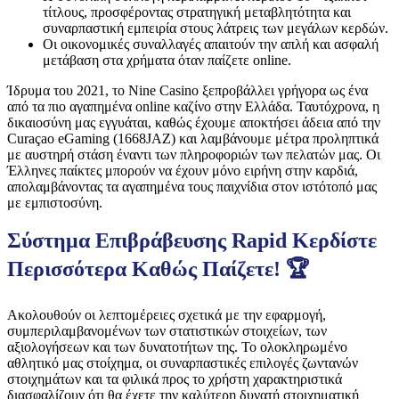
τίτλους, προσφέροντας στρατηγική μεταβλητότητα και
συναρπαστική εμπειρία στους λάτρεις των μεγάλων κερδών.
Οι οικονομικές συναλλαγές απαιτούν την απλή και ασφαλή
μετάβαση στα χρήματα όταν παίζετε online.
Ίδρυμα του 2021, το Nine Casino ξεπροβάλλει γρήγορα ως ένα
από τα πιο αγαπημένα online καζίνο στην Ελλάδα. Ταυτόχρονα, η
δικαιοσύνη μας εγγυάται, καθώς έχουμε αποκτήσει άδεια από την
Curaçao eGaming (1668JAZ) και λαμβάνουμε μέτρα προληπτικά
με αυστηρή στάση έναντι των πληροφοριών των πελατών μας. Οι
Έλληνες παίκτες μπορούν να έχουν μόνο ειρήνη στην καρδιά,
απολαμβάνοντας τα αγαπημένα τους παιχνίδια στον ιστότοπό μας
με εμπιστοσύνη.
Σύστημα Επιβράβευσης Rapid Κερδίστε
Περισσότερα Καθώς Παίζετε! 🏆
Ακολουθούν οι λεπτομέρειες σχετικά με την εφαρμογή,
συμπεριλαμβανομένων των στατιστικών στοιχείων, των
αξιολογήσεων και των δυνατοτήτων της. Το ολοκληρωμένο
αθλητικό μας στοίχημα, οι συναρπαστικές επιλογές ζωντανών
στοιχημάτων και τα φιλικά προς το χρήστη χαρακτηριστικά
διασφαλίζουν ότι θα έχετε την καλύτερη δυνατή στοιχηματική