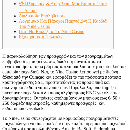
💳 Πληρωμές & Ασφάλεια: Μας Εμπιστεύεσαι
— Δίκαια
Διαδικασία Επαλήθευσης
Λογισμικό Και Πάροχοι Παιχνιδιών: Η Καρδιά
Του Nine Casino
Γιατί Να Επιλέξετε Το Nine Casino;
Εξυπηρέτηση Πελατών
Η παρακολούθηση των προσφορών και των προγραμμάτων
επιβράβευσης μπορεί να σας δώσει τη δυνατότητα να
μεγιστοποιήσετε τα κέρδη σας και να απολαύσετε μια πιο πλούσια
εμπειρία παιχνιδιού. Ναι, το Nine Casino λειτουργεί με διεθνή
άδεια από την Curaçao και εφαρμόζει τα πιο πρόσφατα πρότυπα
κρυπτογράφησης SSL, προστατεύοντας τα προσωπικά και
οικονομικά δεδομένα των παικτών. Παράλληλα, υποστηρίζει
υπεύθυνο παιχνίδι και δίκαιους αλγόριθμους RNG για όλες τις
δραστηριότητες. Οι παίκτες απολαμβάνουν μπόνους έως €450 +
250 δωρεάν περιστροφές, καθημερινές προσφορές, και
εβδομαδιαίο cashback.
Το NineCasino συνεργάζεται με κορυφαίους προγραμματιστές
παιχνιδιών για να σας προσφέρει την καλύτερη εμπειρία παιχνιδιού.
Οι πάροχοί μας περιλαμβάνουν Amatic, BetSoft, Endorphina,