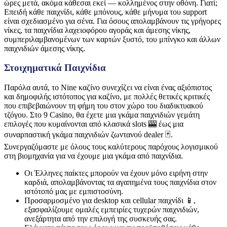
ώρες μετά, ακόμα κάθεσαι εκεί — κολλημένος στην οθόνη. Γιατί;
Επειδή κάθε παιχνίδι, κάθε μπόνους, κάθε μήνυμα του support
είναι σχεδιασμένο για σένα. Για όσους απολαμβάνουν τις γρήγορες
νίκες, τα παιχνίδια λαχειοφόρου αγοράς και άμεσης νίκης,
συμπεριλαμβανομένων των καρτών ξυστό, του μπίνγκο και άλλων
παιχνιδιών άμεσης νίκης.
Στοιχηματικά Παιχνίδια
Παρόλα αυτά, το Ninе καζίνο συνεχίζει να είναι ένας αξιόπιστος
και δημοφιλής ιστότοπος για καζίνο, με πολλές θετικές κριτικές
που επιβεβαιώνουν τη φήμη του στον χώρο του διαδικτυακού
τζόγου. Στο 9 Casino, θα έχετε μια γκάμα παιχνιδιών γεμάτη
επιλογές που κυμαίνονται από κλασικά slots 🎰 έως μια
συναρπαστική γκάμα παιχνιδιών ζωντανού dealer 🃏.
Συνεργαζόμαστε με όλους τους καλύτερους παρόχους λογισμικού
στη βιομηχανία για να έχουμε μια γκάμα από παιχνίδια.
Οι Έλληνες παίκτες μπορούν να έχουν μόνο ειρήνη στην
καρδιά, απολαμβάνοντας τα αγαπημένα τους παιχνίδια στον
ιστότοπό μας με εμπιστοσύνη.
Προσαρμοσμένο για desktop και cellular παιχνίδι 📱,
εξασφαλίζουμε ομαλές εμπειρίες τυχερών παιχνιδιών,
ανεξάρτητα από την επιλογή της συσκευής σας.