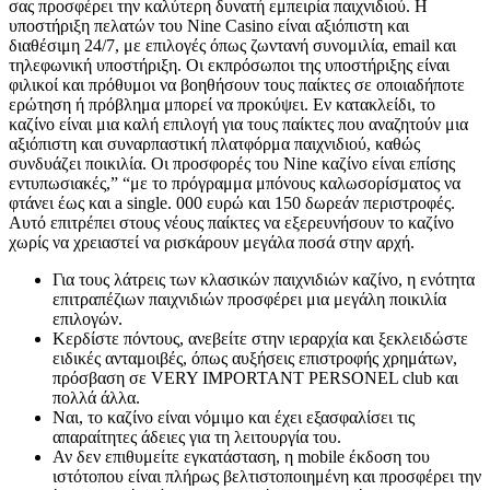
σας προσφέρει την καλύτερη δυνατή εμπειρία παιχνιδιού. Η
υποστήριξη πελατών του Ninе Саsinо είναι αξιόπιστη και
διαθέσιμη 24/7, με επιλογές όπως ζωντανή συνομιλία, email και
τηλεφωνική υποστήριξη. Οι εκπρόσωποι της υποστήριξης είναι
φιλικοί και πρόθυμοι να βοηθήσουν τους παίκτες σε οποιαδήποτε
ερώτηση ή πρόβλημα μπορεί να προκύψει. Εν κατακλείδι, το
καζίνο είναι μια καλή επιλογή για τους παίκτες που αναζητούν μια
αξιόπιστη και συναρπαστική πλατφόρμα παιχνιδιού, καθώς
συνδυάζει ποικιλία. Οι προσφορές του Ninе καζίνο είναι επίσης
εντυπωσιακές,” “με το πρόγραμμα μπόνους καλωσορίσματος να
φτάνει έως και a single. 000 ευρώ και 150 δωρεάν περιστροφές.
Αυτό επιτρέπει στους νέους παίκτες να εξερευνήσουν το καζίνο
χωρίς να χρειαστεί να ρισκάρουν μεγάλα ποσά στην αρχή.
Για τους λάτρεις των κλασικών παιχνιδιών καζίνο, η ενότητα
επιτραπέζιων παιχνιδιών προσφέρει μια μεγάλη ποικιλία
επιλογών.
Κερδίστε πόντους, ανεβείτε στην ιεραρχία και ξεκλειδώστε
ειδικές ανταμοιβές, όπως αυξήσεις επιστροφής χρημάτων,
πρόσβαση σε VERY IMPORTANT PERSONEL club και
πολλά άλλα.
Ναι, το καζίνο είναι νόμιμο και έχει εξασφαλίσει τις
απαραίτητες άδειες για τη λειτουργία του.
Αν δεν επιθυμείτε εγκατάσταση, η mobile έκδοση του
ιστότοπου είναι πλήρως βελτιστοποιημένη και προσφέρει την