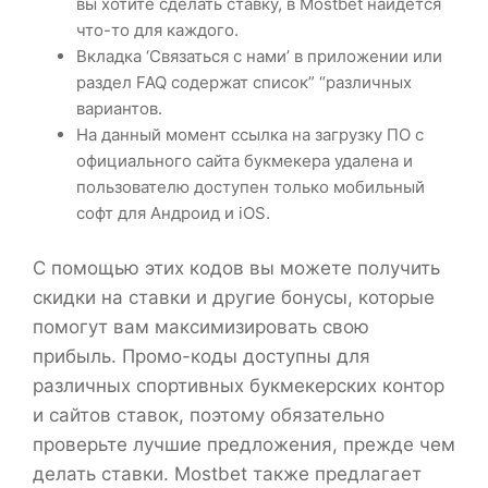
вы хотите сделать ставку, в Mostbet найдется
что-то для каждого.
Вкладка ‘Связаться с нами’ в приложении или
раздел FAQ содержат список” “различных
вариантов.
На данный момент ссылка на загрузку ПО с
официального сайта букмекера удалена и
пользователю доступен только мобильный
софт для Андроид и iOS.
С помощью этих кодов вы можете получить
скидки на ставки и другие бонусы, которые
помогут вам максимизировать свою
прибыль. Промо-коды доступны для
различных спортивных букмекерских контор
и сайтов ставок, поэтому обязательно
проверьте лучшие предложения, прежде чем
делать ставки. Mostbet также предлагает