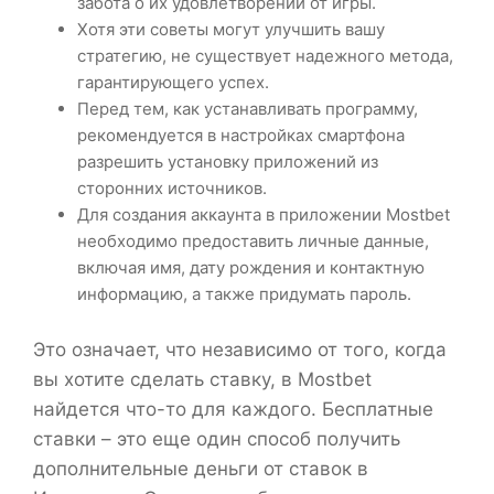
забота о их удовлетворении от игры.
Хотя эти советы могут улучшить вашу
стратегию, не существует надежного метода,
гарантирующего успех.
Перед тем, как устанавливать программу,
рекомендуется в настройках смартфона
разрешить установку приложений из
сторонних источников.
Для создания аккаунта в приложении Mostbet
необходимо предоставить личные данные,
включая имя, дату рождения и контактную
информацию, а также придумать пароль.
Это означает, что независимо от того, когда
вы хотите сделать ставку, в Mostbet
найдется что-то для каждого. Бесплатные
ставки – это еще один способ получить
дополнительные деньги от ставок в