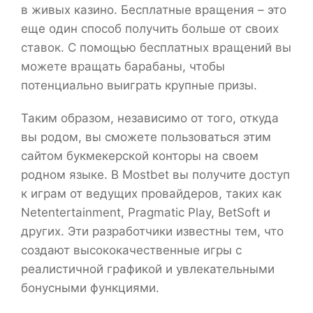
в живых казино. Бесплатные вращения – это
еще один способ получить больше от своих
ставок. С помощью бесплатных вращений вы
можете вращать барабаны, чтобы
потенциально выиграть крупные призы.
Таким образом, независимо от того, откуда
вы родом, вы сможете пользоваться этим
сайтом букмекерской конторы на своем
родном языке. В Mostbet вы получите доступ
к играм от ведущих провайдеров, таких как
Netentertainment, Pragmatic Play, BetSoft и
других. Эти разработчики известны тем, что
создают высококачественные игры с
реалистичной графикой и увлекательными
бонусными функциями.