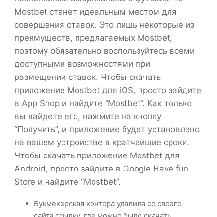
Mostbet станет идеальным местом для
совершения ставок. Это лишь некоторые из
преимуществ, предлагаемых Mostbet,
поэтому обязательно воспользуйтесь всеми
доступными возможностями при
размещении ставок. Чтобы скачать
приложение Mostbet для iOS, просто зайдите
в App Shop и найдите “Mostbet”. Как только
вы найдете его, нажмите на кнопку
“Получить”, и приложение будет установлено
на вашем устройстве в кратчайшие сроки.
Чтобы скачать приложение Mostbet для
Android, просто зайдите в Google Have fun
Store и найдите “Mostbet”.
Букмекерская контора удалила со своего
сайта ссылку, где можно было скачать