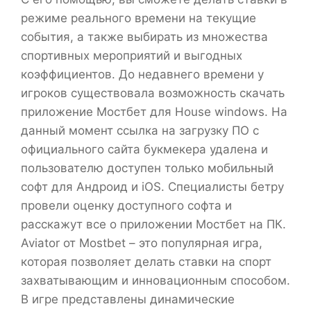
режиме реального времени на текущие
события, а также выбирать из множества
спортивных мероприятий и выгодных
коэффициентов. До недавнего времени у
игроков существовала возможность скачать
приложение Мостбет для House windows. На
данный момент ссылка на загрузку ПО с
официального сайта букмекера удалена и
пользователю доступен только мобильный
софт для Андроид и iOS. Специалисты бетру
провели оценку доступного софта и
расскажут все о приложении Мостбет на ПК.
Aviator от Mostbet – это популярная игра,
которая позволяет делать ставки на спорт
захватывающим и инновационным способом.
В игре представлены динамические