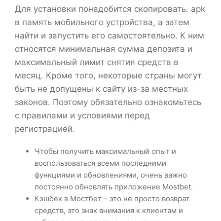
Для установки понадобится скопировать. apk
в память мобильного устройства, а затем
найти и запустить его самостоятельно. К ним
относятся минимальная сумма депозита и
максимальный лимит снятия средств в
месяц. Кроме того, некоторые страны могут
быть не допущены к сайту из-за местных
законов. Поэтому обязательно ознакомьтесь
с правилами и условиями перед
регистрацией.
Чтобы получить максимальный опыт и
воспользоваться всеми последними
функциями и обновлениями, очень важно
постоянно обновлять приложение Mostbet.
Кэшбек в Мостбет – это не просто возврат
средств, это знак внимания к клиентам и