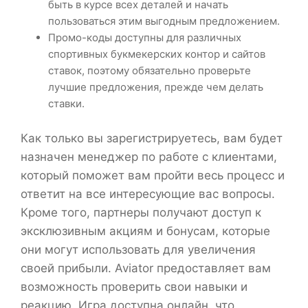
быть в курсе всех деталей и начать
пользоваться этим выгодным предложением.
Промо-коды доступны для различных
спортивных букмекерских контор и сайтов
ставок, поэтому обязательно проверьте
лучшие предложения, прежде чем делать
ставки.
Как только вы зарегистрируетесь, вам будет
назначен менеджер по работе с клиентами,
который поможет вам пройти весь процесс и
ответит на все интересующие вас вопросы.
Кроме того, партнеры получают доступ к
эксклюзивным акциям и бонусам, которые
они могут использовать для увеличения
своей прибыли. Aviator предоставляет вам
возможность проверить свои навыки и
реакцию. Игра доступна онлайн, что