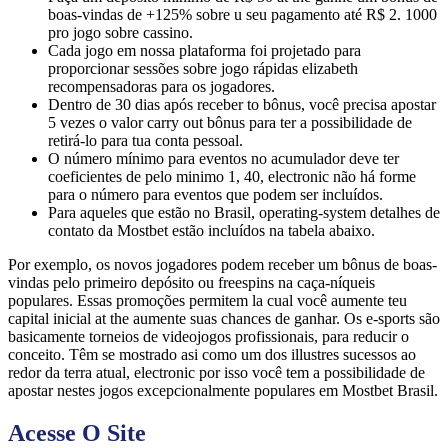
boas-vindas de +125% sobre u seu pagamento até R$ 2. 1000
pro jogo sobre cassino.
Cada jogo em nossa plataforma foi projetado para
proporcionar sessões sobre jogo rápidas elizabeth
recompensadoras para os jogadores.
Dentro de 30 dias após receber to bônus, você precisa apostar
5 vezes o valor carry out bônus para ter a possibilidade de
retirá-lo para tua conta pessoal.
O número mínimo para eventos no acumulador deve ter
coeficientes de pelo minimo 1, 40, electronic não há forme
para o número para eventos que podem ser incluídos.
Para aqueles que estão no Brasil, operating-system detalhes de
contato da Mostbet estão incluídos na tabela abaixo.
Por exemplo, os novos jogadores podem receber um bônus de boas-
vindas pelo primeiro depósito ou freespins na caça-níqueis
populares. Essas promoções permitem la cual você aumente teu
capital inicial at the aumente suas chances de ganhar. Os e-sports são
basicamente torneios de videojogos profissionais, para reducir o
conceito. Têm se mostrado asi como um dos illustres sucessos ao
redor da terra atual, electronic por isso você tem a possibilidade de
apostar nestes jogos excepcionalmente populares em Mostbet Brasil.
Acesse O Site