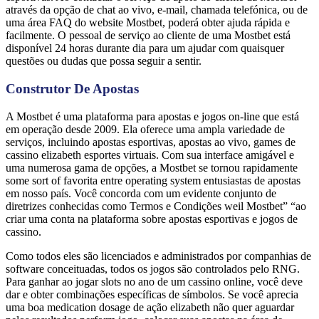
através da opção de chat ao vivo, e-mail, chamada telefónica, ou de
uma área FAQ do website Mostbet, poderá obter ajuda rápida e
facilmente. O pessoal de serviço ao cliente de uma Mostbet está
disponível 24 horas durante dia para um ajudar com quaisquer
questões ou dudas que possa seguir a sentir.
Construtor De Apostas
A Mostbet é uma plataforma para apostas e jogos on-line que está
em operação desde 2009. Ela oferece uma ampla variedade de
serviços, incluindo apostas esportivas, apostas ao vivo, games de
cassino elizabeth esportes virtuais. Com sua interface amigável e
uma numerosa gama de opções, a Mostbet se tornou rapidamente
some sort of favorita entre operating system entusiastas de apostas
em nosso país. Você concorda com um evidente conjunto de
diretrizes conhecidas como Termos e Condições weil Mostbet” “ao
criar uma conta na plataforma sobre apostas esportivas e jogos de
cassino.
Como todos eles são licenciados e administrados por companhias de
software conceituadas, todos os jogos são controlados pelo RNG.
Para ganhar ao jogar slots no ano de um cassino online, você deve
dar e obter combinações específicas de símbolos. Se você aprecia
uma boa medication dosage de ação elizabeth não quer aguardar