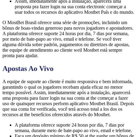
Assim, imediatamente após a instalação, aparecerá uma
proposta pra fazer login na sua conta electronic começar a
usar todos os recursos do aplicativo Mostbet País e do mundo.
O MostBet Brasil oferece uma série de promoções, incluindo um
bônus de boas-vindas generoso para novos jogadores e apostadores.
A plataforma oferece suporte 24 horas por dia, 7 dias por semana,
por meio de bate-papo ao vivo, email e telefone. Se você tiver
alguma dúvida sobre padrón, pagamentos ou diretrizes de apostas,
the equipe de atendimento ao cliente weil Mostbet está sempre
pronta para ajudar.
Apostas Ao Vivo
A equipe de suporte ao cliente é muito responsiva e bem informada,
garantindo o qual os jogadores recebam ajuda eficaz no menor
tempo possível. Assim, imediatamente após a instalação, aparecerá
uma proposta para fazer login na sua conta at the começar a fazer
uso de quaisquer recursos perform aplicativo Mostbet Brasil. Depois
que sua conta for verificada, você terá acesso total a los dos os
recursos at the benefícios oferecidos através do Mostbet.
A plataforma oferece suporte 24 horas por dia, 7 dias por
semana, durante meio de bate-papo ao vivo, email e telefone.
Faça um depósito mínimo de R$ 50 at the ganhe um bônus de