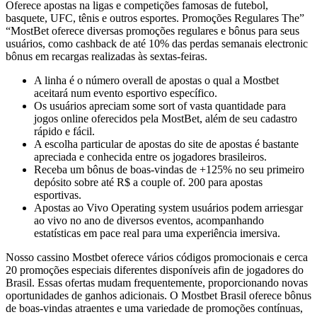
Oferece apostas na ligas e competições famosas de futebol,
basquete, UFC, tênis e outros esportes. Promoções Regulares The”
“MostBet oferece diversas promoções regulares e bônus para seus
usuários, como cashback de até 10% das perdas semanais electronic
bônus em recargas realizadas às sextas-feiras.
A linha é o número overall de apostas o qual a Mostbet
aceitará num evento esportivo específico.
Os usuários apreciam some sort of vasta quantidade para
jogos online oferecidos pela MostBet, além de seu cadastro
rápido e fácil.
A escolha particular de apostas do site de apostas é bastante
apreciada e conhecida entre os jogadores brasileiros.
Receba um bônus de boas-vindas de +125% no seu primeiro
depósito sobre até R$ a couple of. 200 para apostas
esportivas.
Apostas ao Vivo Operating system usuários podem arriesgar
ao vivo no ano de diversos eventos, acompanhando
estatísticas em pace real para uma experiência imersiva.
Nosso cassino Mostbet oferece vários códigos promocionais e cerca
20 promoções especiais diferentes disponíveis afin de jogadores do
Brasil. Essas ofertas mudam frequentemente, proporcionando novas
oportunidades de ganhos adicionais. O Mostbet Brasil oferece bônus
de boas-vindas atraentes e uma variedade de promoções contínuas,