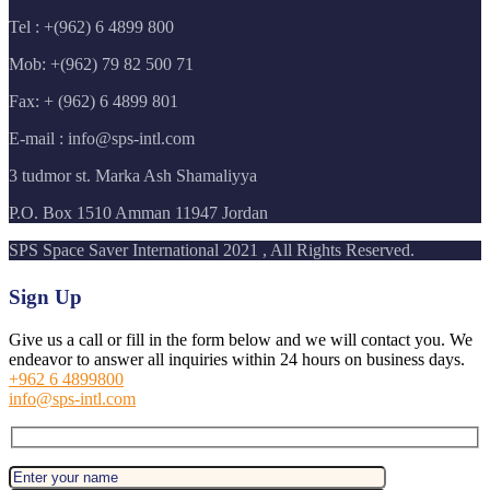
Tel : +(962) 6 4899 800
Mob: +(962) 79 82 500 71
Fax: + (962) 6 4899 801
E-mail : info@sps-intl.com
3 tudmor st. Marka Ash Shamaliyya
P.O. Box 1510 Amman 11947 Jordan
SPS Space Saver International 2021 , All Rights Reserved.
Sign Up
Give us a call or fill in the form below and we will contact you. We
endeavor to answer all inquiries within 24 hours on business days.
+962 6 4899800
info@sps-intl.com