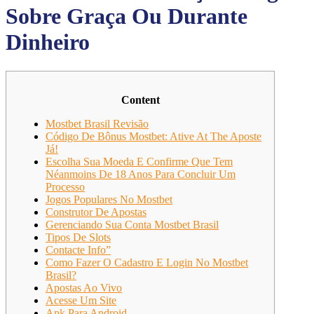
Sobre Graça Ou Durante
Dinheiro
Content
Mostbet Brasil Revisão
Código De Bônus Mostbet: Ative At The Aposte
Já!
Escolha Sua Moeda E Confirme Que Tem
Néanmoins De 18 Anos Para Concluir Um
Processo
Jogos Populares No Mostbet
Construtor De Apostas
Gerenciando Sua Conta Mostbet Brasil
Tipos De Slots
Contacte Info”
Como Fazer O Cadastro E Login No Mostbet
Brasil?
Apostas Ao Vivo
Acesse Um Site
Apk Para Android