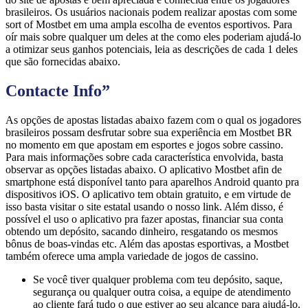
brasileiros. Os usuários nacionais podem realizar apostas com some
sort of Mostbet em uma ampla escolha de eventos esportivos. Para
oír mais sobre qualquer um deles at the como eles poderiam ajudá-lo
a otimizar seus ganhos potenciais, leia as descrições de cada 1 deles
que são fornecidas abaixo.
Contacte Info”
As opções de apostas listadas abaixo fazem com o qual os jogadores
brasileiros possam desfrutar sobre sua experiência em Mostbet BR
no momento em que apostam em esportes e jogos sobre cassino.
Para mais informações sobre cada característica envolvida, basta
observar as opções listadas abaixo. O aplicativo Mostbet afin de
smartphone está disponível tanto para aparelhos Android quanto pra
dispositivos iOS. O aplicativo tem obtain gratuito, e em virtude de
isso basta visitar o site estatal usando o nosso link. Além disso, é
possível el uso o aplicativo pra fazer apostas, financiar sua conta
obtendo um depósito, sacando dinheiro, resgatando os mesmos
bônus de boas-vindas etc. Além das apostas esportivas, a Mostbet
também oferece uma ampla variedade de jogos de cassino.
Se você tiver qualquer problema com teu depósito, saque,
segurança ou qualquer outra coisa, a equipe de atendimento
ao cliente fará tudo o que estiver ao seu alcance para ajudá-lo.