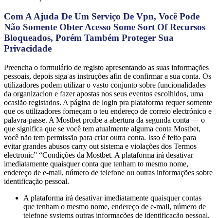
Com A Ajuda De Um Serviço De Vpn, Você Pode
Não Somente Obter Acesso Some Sort Of Recursos
Bloqueados, Porém Também Proteger Sua
Privacidade
Preencha o formulário de registo apresentando as suas informações
pessoais, depois siga as instruções afin de confirmar a sua conta. Os
utilizadores podem utilizar o vasto conjunto sobre funcionalidades
da organizacion e fazer apostas nos seus eventos escolhidos, uma
ocasião registados. A página de login pra plataforma requer somente
que os utilizadores forneçam o teu endereço de correio electrónico e
palavra-passe. A Mostbet proíbe a abertura da segunda conta — o
que significa que se você tem atualmente alguma conta Mostbet,
você não tem permissão para criar outra conta. Isso é feito para
evitar grandes abusos carry out sistema e violações dos Termos
electronic” “Condições da Mostbet. A plataforma irá desativar
imediatamente quaisquer conta que tenham to mesmo nome,
endereço de e-mail, número de telefone ou outras informações sobre
identificação pessoal.
A plataforma irá desativar imediatamente quaisquer contas
que tenham o mesmo nome, endereço de e-mail, número de
telefone systems outras informações de identificação pessoal.