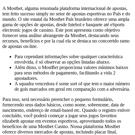
A Mostbet, alguma renomada plataforma internacional de apostas,
tem feito sucesso simply no setor de apostas esportivas no País e do
mundo. O site estatal da Mostbet País brasileiro oferece uma ampla
gama de opções de apostas, desde futebol e basquete até eSports
electronic jogos de cassino. Este post apresenta como objetivo
fornecer uma análise abrangente da Mostbet, destacando seus
recursos, benefícios e por la cual ela se destaca no concorrido ramo
de apostas on-line.
Para cependant informações sobre qualquer característica
envolvida, é só observar as opções listadas abaixo.
Além disso, o MostBet proporciona valores mínimos baixos
para seus métodos de pagamento, facilitando a vida 2
apostadores.
A squadra vencedora é some sort of que tem o maior número
de gols marcados em geral em comparação com a adversária.
Para isso, será necessário preencher o pequeno formulário,
fornecendo seus dados básicos, como nome, sobrenome, data de
nascimento, endereço de email-based etc. Quando o registro estiver
concluído, você poderá começar a jogar seus jogos favoritos
elizabeth apostar em eventos esportivos, aproveitando todos os
benefícios de uma Mostbet Casino. Nossa plataforma Mostbet
oferece diversos mercados de apostas, incluindo placar final,