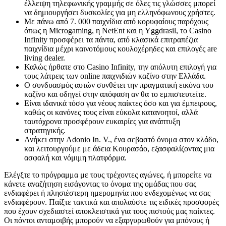
έλλειψη τηλεφωνικής γραμμής σε όλες τις γλώσσες μπορεί
να δημιουργήσει δυσκολίες για μη ελληνόφωνους χρήστες.
Με πάνω από 7. 000 παιχνίδια από κορυφαίους παρόχους
όπως η Microgaming, η NetEnt και η Yggdrasil, το Casino
Infinity προσφέρει τα πάντα, από κλασικά επιτραπέζια
παιχνίδια μέχρι καινοτόμους κουλοχέρηδες και επιλογές are
living dealer.
Καλώς ήρθατε στο Casino Infinity, την απόλυτη επιλογή για
τους λάτρεις των online παιχνιδιών καζίνο στην Ελλάδα.
Ο συνδυασμός αυτών συνθέτει την πραγματική εικόνα του
καζίνο και οδηγεί στην απόφαση αν θα το εμπιστευτείτε.
Είναι ιδανικά τόσο για νέους παίκτες όσο και για έμπειρους,
καθώς οι κανόνες τους είναι εύκολα κατανοητοί, αλλά
ταυτόχρονα προσφέρουν ευκαιρίες για ανάπτυξη
στρατηγικής.
Ανήκει στην Adonio In. V., ένα σεβαστό όνομα στον κλάδο,
και λειτουργούμε με άδεια Κουρασάο, εξασφαλίζοντας μια
ασφαλή και νόμιμη πλατφόρμα.
Ελέγξτε το πρόγραμμα με τους τρέχοντες αγώνες, ή μπορείτε να
κάνετε αναζήτηση εισάγοντας το όνομα της ομάδας που σας
ενδιαφέρει ή πλησιέστερη ημερομηνία που ενδεχομένως να σας
ενδιαφέρουν. Παίξτε τακτικά και απολαύστε τις ειδικές προσφορές
που έχουν σχεδιαστεί αποκλειστικά για τους πιστούς μας παίκτες.
Οι πόντοι ανταμοιβής μπορούν να εξαργυρωθούν για μπόνους ή