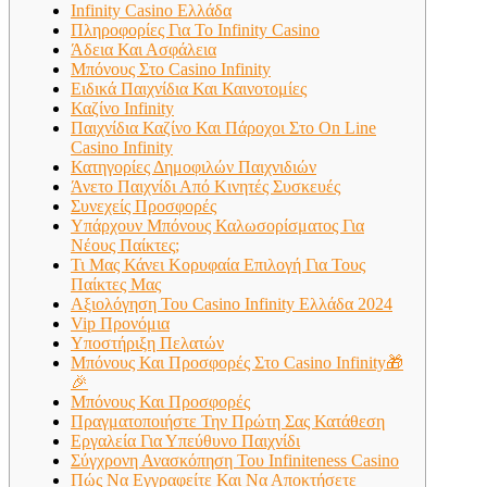
Infinity Casino Ελλάδα
Πληροφορίες Για Το Infinity Casino
Άδεια Και Ασφάλεια
Μπόνους Στο Casino Infinity
Ειδικά Παιχνίδια Και Καινοτομίες
Καζίνο Infinity
Παιχνίδια Καζίνο Και Πάροχοι Στο On Line
Casino Infinity
Κατηγορίες Δημοφιλών Παιχνιδιών
Άνετο Παιχνίδι Από Κινητές Συσκευές
Συνεχείς Προσφορές
Υπάρχουν Μπόνους Καλωσορίσματος Για
Νέους Παίκτες;
Τι Μας Κάνει Κορυφαία Επιλογή Για Τους
Παίκτες Μας
Αξιολόγηση Του Casino Infinity Ελλάδα 2024
Vip Προνόμια
Υποστήριξη Πελατών
Μπόνους Και Προσφορές Στο Casino Infinity🎁
🎉
Μπόνους Και Προσφορές
Πραγματοποιήστε Την Πρώτη Σας Κατάθεση
Εργαλεία Για Υπεύθυνο Παιχνίδι
Σύγχρονη Ανασκόπηση Του Infiniteness Casino
Πώς Να Εγγραφείτε Και Να Αποκτήσετε