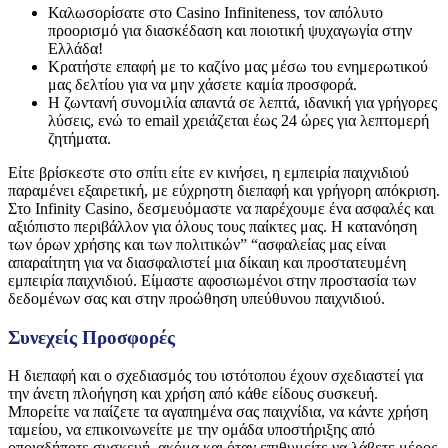
Καλωσορίσατε στο Casino Infiniteness, τον απόλυτο
προορισμό για διασκέδαση και ποιοτική ψυχαγωγία στην
Ελλάδα!
Κρατήστε επαφή με το καζίνο μας μέσω του ενημερωτικού
μας δελτίου για να μην χάσετε καμία προσφορά.
Η ζωντανή συνομιλία απαντά σε λεπτά, ιδανική για γρήγορες
λύσεις, ενώ το email χρειάζεται έως 24 ώρες για λεπτομερή
ζητήματα.
Είτε βρίσκεστε στο σπίτι είτε εν κινήσει, η εμπειρία παιχνιδιού
παραμένει εξαιρετική, με εύχρηστη διεπαφή και γρήγορη απόκριση.
Στο Infinity Casino, δεσμευόμαστε να παρέχουμε ένα ασφαλές και
αξιόπιστο περιβάλλον για όλους τους παίκτες μας. Η κατανόηση
των όρων χρήσης και των πολιτικών” “ασφαλείας μας είναι
απαραίτητη για να διασφαλιστεί μια δίκαιη και προστατευμένη
εμπειρία παιχνιδιού. Είμαστε αφοσιωμένοι στην προστασία των
δεδομένων σας και στην προώθηση υπεύθυνου παιχνιδιού.
Συνεχείς Προσφορές
Η διεπαφή και ο σχεδιασμός του ιστότοπου έχουν σχεδιαστεί για
την άνετη πλοήγηση και χρήση από κάθε είδους συσκευή.
Μπορείτε να παίζετε τα αγαπημένα σας παιχνίδια, να κάντε χρήση
ταμείου, να επικοινωνείτε με την ομάδα υποστήριξης από
οποιαδήποτε συσκευή, ακόμα και όταν επιθυμείτε να λάβετε μέρος