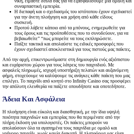
νίκη, είμαστε δίπλα σας για να εξασφαλίσουμε μια ομαλή και
συναρπαστική εμπειρία.
Η διεπαφή και ο σχεδιασμός του ιστότοπου έχουν σχεδιαστεί
για την άνετη πλοήγηση και χρήση από κάθε είδους
συσκευή.
Προτού λάβετε κάποιο από τα μπόνους, ενημερωθείτε για
τους όρους και τις προϋποθέσεις που το συνοδεύουν, για να
βεβαιωθείτε” “πως μπορείτε να τους εκπληρώσετε.
Παίξτε τακτικά και απολαύστε τις ειδικές προσφορές που
έχουν σχεδιαστεί αποκλειστικά για τους πιστούς μας παίκτες.
Από την αρχή, επικεντρωνόμαστε στη δημιουργία ενός αξιόπιστου
και ευχάριστου χώρου για τους λάτρεις του παιχνιδιού. Με
ασφαλείς πληρωμές, ισχυρή υποστήριξη πελατών και αυξανόμενη
φήμη, στοχεύουμε να καλύψουμε τις ανάγκες κάθε παίκτη που μας
επιλέγει. Το παιχνίδι από κινητό στο Infinity Casino σας προσφέρει
την απόλυτη ελευθερία να παίζετε οπουδήποτε και οποτεδήποτε.
Άδεια Και Ασφάλεια
Η πλοήγηση είναι εύκολη και διαισθητική, με την ίδια υψηλή
ποιότητα παιχνιδιών και εμπειρίας που θα περιμένατε από την
πλήρη έκδοση για υπολογιστές. Οι παίκτες μπορούν να
απολαύσουν όλα τα αγαπημένα τους παιχνίδια με ομαλό και
γρήγορο παιχνίδι, χωρίς καμία διακοπή. Η πλατφόρμα μας είναι