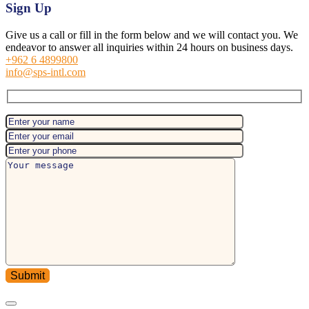
Sign Up
Give us a call or fill in the form below and we will contact you. We
endeavor to answer all inquiries within 24 hours on business days.
+962 6 4899800
info@sps-intl.com