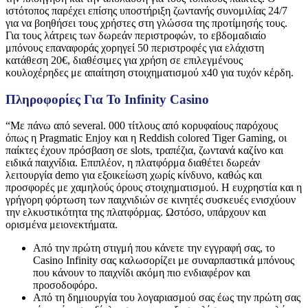
ιστότοπος παρέχει επίσης υποστήριξη ζωντανής συνομιλίας 24/7
για να βοηθήσει τους χρήστες στη γλώσσα της προτίμησής τους.
Για τους λάτρεις των δωρεάν περιστροφών, το εβδομαδιαίο
μπόνους επαναφοράς χορηγεί 50 περιστροφές για ελάχιστη
κατάθεση 20€, διαθέσιμες για χρήση σε επιλεγμένους
κουλοχέρηδες με απαίτηση στοιχηματισμού x40 για τυχόν κέρδη.
Πληροφορίες Για Το Infinity Casino
“Με πάνω από several. 000 τίτλους από κορυφαίους παρόχους
όπως η Pragmatic Enjoy και η Reddish colored Tiger Gaming, οι
παίκτες έχουν πρόσβαση σε slots, τραπέζια, ζωντανά καζίνο και
ειδικά παιχνίδια. Επιπλέον, η πλατφόρμα διαθέτει δωρεάν
λειτουργία demo για εξοικείωση χωρίς κίνδυνο, καθώς και
προσφορές με χαμηλούς όρους στοιχηματισμού. Η ευχρηστία και η
γρήγορη φόρτωση των παιχνιδιών σε κινητές συσκευές ενισχύουν
την ελκυστικότητα της πλατφόρμας. Ωστόσο, υπάρχουν και
ορισμένα μειονεκτήματα.
Από την πρώτη στιγμή που κάνετε την εγγραφή σας, το
Casino Infinity σας καλωσορίζει με συναρπαστικά μπόνους
που κάνουν το παιχνίδι ακόμη πιο ενδιαφέρον και
προσοδοφόρο.
Από τη δημιουργία του λογαριασμού σας έως την πρώτη σας