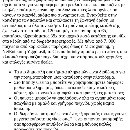
σχεδιασμένη για να προσφέρει μια ρεαλιστική εμπειρία καζίνο, με
υψηλής ποιότητας streaming και διαδραστικές λειτουργίες που
κάνουν το παιχνίδι ακόμα πιο συναρπαστικό. Ενταχθείτε στην
κοινότητα των παικτών και απολαύστε τη ζωντανή δράση με
αντιπάλους από όλο τον κόσμο. Το μπόνους πρώτης κατάθεσης
έχει ελάχιστη κατάθεση €20 και μέγιστο ποντάρισμα €5,
απαιτήσεις τζιραρίσματος 35x στο αρχικό ποσό κατάθεσης και 40x
στα κέρδη από τις δωρεάν περιστροφές. Με πάνω από 7. 000
παιχνίδια από κορυφαίους παρόχους όπως η Microgaming, η
NetEnt και η Yggdrasil, το Casino Infinity προσφέρει τα πάντα, από
κλασικά επιτραπέζια παιχνίδια μέχρι καινοτόμους κουλοχέρηδες
και επιλογές survive dealer.
Τα πιο δημοφιλή συστήματα πληρωμών είναι διαθέσιμα για
την πραγματοποίηση μιας κατάθεσης στην πλατφόρμα.
Στο Infinity Casino μπορείτε να χρησιμοποιήσετε διάφορες
μεθόδους πληρωμής, όπως πιστωτικές και χρεωστικές
κάρτες, ηλεκτρονικά πορτοφόλια και τραπεζικές μεταφορές.
Οι παίκτες μπορούν να απολαύσουν όλα τα αγαπημένα τους
παιχνίδια με ομαλό και γρήγορο παιχνίδι, χωρίς καμία
διακοπή.
Οι δωρεάν περιστροφές είναι ένας εξαιρετικός τρόπος για να
μεγιστοποιήσετε τις νίκες σας,” “ενώ οι πόντοι ανταμοιβής
σας προσφέρουν επιπλέον δώρα και μπόνους καθώς
προχωράτε στο παιχνίδι.