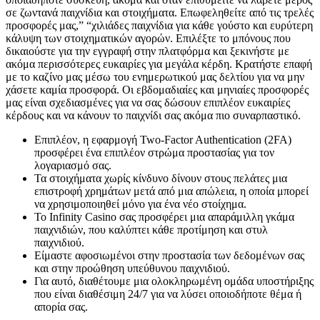
σε ζωντανά παιχνίδια και στοιχήματα. Επωφεληθείτε από τις τρελές
προσφορές μας,” “χιλιάδες παιχνίδια για κάθε γούστο και ευρύτερη
κάλυψη των στοιχηματικών αγορών. Επιλέξτε το μπόνους που
δικαιούστε για την εγγραφή στην πλατφόρμα και ξεκινήστε με
ακόμα περισσότερες ευκαιρίες για μεγάλα κέρδη. Κρατήστε επαφή
με το καζίνο μας μέσω του ενημερωτικού μας δελτίου για να μην
χάσετε καμία προσφορά. Οι εβδομαδιαίες και μηνιαίες προσφορές
μας είναι σχεδιασμένες για να σας δώσουν επιπλέον ευκαιρίες
κέρδους και να κάνουν το παιχνίδι σας ακόμα πιο συναρπαστικό.
Επιπλέον, η εφαρμογή Two-Factor Authentication (2FA)
προσφέρει ένα επιπλέον στρώμα προστασίας για τον
λογαριασμό σας.
Τα στοιχήματα χωρίς κίνδυνο δίνουν στους πελάτες μια
επιστροφή χρημάτων μετά από μια απώλεια, η οποία μπορεί
να χρησιμοποιηθεί μόνο για ένα νέο στοίχημα.
Το Infinity Casino σας προσφέρει μια απαράμιλλη γκάμα
παιχνιδιών, που καλύπτει κάθε προτίμηση και στυλ
παιχνιδιού.
Είμαστε αφοσιωμένοι στην προστασία των δεδομένων σας
και στην προώθηση υπεύθυνου παιχνιδιού.
Για αυτό, διαθέτουμε μια ολοκληρωμένη ομάδα υποστήριξης
που είναι διαθέσιμη 24/7 για να λύσει οποιοδήποτε θέμα ή
απορία σας.