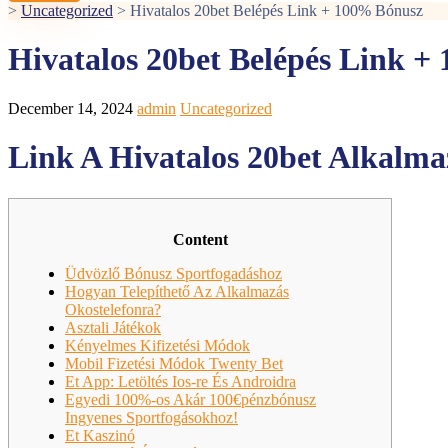
>
Uncategorized
>
Hivatalos 20bet Belépés Link + 100% Bónusz
Hivatalos 20bet Belépés Link 
December 14, 2024
admin
Uncategorized
Link A Hivatalos 20bet Alkalma
Content
Üdvözlő Bónusz Sportfogadáshoz
Hogyan Telepíthető Az Alkalmazás
Okostelefonra?
Asztali Játékok
Kényelmes Kifizetési Módok
Mobil Fizetési Módok Twenty Bet
Et App: Letöltés Ios-re És Androidra
Egyedi 100%-os Akár 100€pénzbónusz
Ingyenes Sportfogásokhoz!
Et Kaszinó