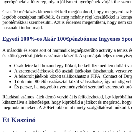
nyerőgépeké a főszerep, olyan jól ismert nyerőgépek várják the szerenc
Csak 10 mérkőzés kimenetelét kell megjósolnod, hogy megnyerd az E
legtöbb országban működik, és még néhány régi készülékkel is kompati
problémákkal szembesülni. Azt is érdemes megemlíteni, hogy nem számí
használni tudod majd.
Egyedi 100%-os Akár 100€pénzbónusz Ingyenes Spor
A második és some sort of harmadik legnépszerűbb activity a tenisz 
és költségvetésű játékos számára készült. A sportágak teljes mennyiség
Csak létre kell hoznod egy fiókot, be kell fizetned ten dollárt v
A szerencsejátékosok élő asztali játékokat játszhatnak, verseny
A felsorolt játékok között találkozhatsz a FIFA, Contact of Dut
Több mint 80 élő osztóasztal közül választhatsz, így mindig ve
És persze, ha nagyobb nyereményekért szeretnél szerencsét pró
Ráadásul számos játék demó verzióját is felfedezheted, így kipróbálh
kihasználva a lehetőséget, hogy kipróbáld a játékot és megértsd, hogy
megmutatni neked. A 20Bet több mint ninety szolgáltatóval működik eg
Et Kaszinó