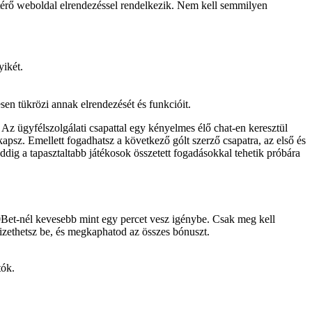
érő weboldal elrendezéssel rendelkezik. Nem kell semmilyen
yikét.
n tükrözi annak elrendezését és funkcióit.
z ügyfélszolgálati csapattal egy kényelmes élő chat-en keresztül
apsz. Emellett fogadhatsz a következő gólt szerző csapatra, az első és
dig a tapasztaltabb játékosok összetett fogadásokkal tehetik próbára
 20Bet-nél kevesebb mint egy percet vesz igénybe. Csak meg kell
 fizethetsz be, és megkaphatod az összes bónuszt.
tók.