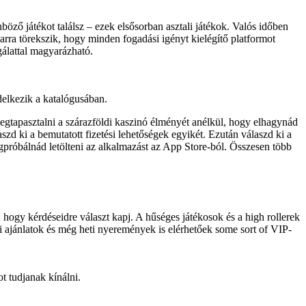
öző játékot találsz – ezek elsősorban asztali játékok. Valós időben
arra törekszik, hogy minden fogadási igényt kielégítő platformot
gálattal magyarázható.
elkezik a katalógusában.
egtapasztalni a szárazföldi kaszinó élményét anélkül, hogy elhagynád
szd ki a bemutatott fizetési lehetőségek egyikét. Ezután válaszd ki a
gpróbálnád letölteni az alkalmazást az App Store-ból. Összesen több
hogy kérdéseidre választ kapj. A hűséges játékosok és a high rollerek
 ajánlatok és még heti nyeremények is elérhetőek some sort of VIP-
t tudjanak kínálni.