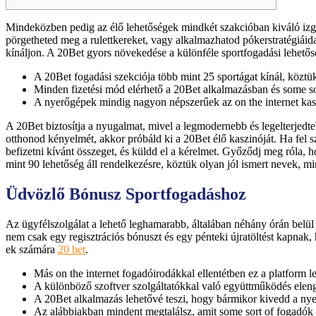
Mindeközben pedig az élő lehetőségek mindkét szakcióban kiváló izgal
pörgetheted meg a rulettkereket, vagy alkalmazhatod pókerstratégiáida
kínáljon. A 20Bet gyors növekedése a különféle sportfogadási lehetős
A 20Bet fogadási szekciója több mint 25 sportágat kínál, köztük f
Minden fizetési mód elérhető a 20Bet alkalmazásban és some sor
A nyerőgépek mindig nagyon népszerűek az on the internet kas
A 20Bet biztosítja a nyugalmat, mivel a legmodernebb és legelterjedt
otthonod kényelmét, akkor próbáld ki a 20Bet élő kaszinóját. Ha fel sz
befizetni kívánt összeget, és küldd el a kérelmet. Győződj meg róla,
mint 90 lehetőség áll rendelkezésre, köztük olyan jól ismert nevek, 
Üdvözlő Bónusz Sportfogadáshoz
Az ügyfélszolgálat a lehető leghamarabb, általában néhány órán belül
nem csak egy regisztrációs bónuszt és egy pénteki újratöltést kapna
ek számára
20 bet
.
Más on the internet fogadóirodákkal ellentétben ez a platform le
A különböző szoftver szolgáltatókkal való együttműködés elenge
A 20Bet alkalmazás lehetővé teszi, hogy bármikor kivedd a nye
Az alábbiakban mindent megtalálsz, amit some sort of fogadó