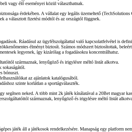
eli vagy élő eseményei közül választhatnak.
tonsága érdekében. A vállalat egy legális üzemeltető (TechSolutions G
ek a választott fizetési módtól és az országtól függnek.
ogadások. Ráadásul az ügyfélszolgálattal való kapcsolatfelvétel is defi
kkenőmentes élményt biztosít. Számos módszert biztosítottak, beleértve 
őmentesek legyenek, így kizárólag a fogadásokra koncentrálhatsz.
atóitól származnak, lenyűgöző és irigylésre méltó listát alkotva.
k sokaságától.
es bónuszt.
elhasználóikat az ajánlatok katalógusából.
dáshoz szinte korlátlan a sportágválaszték.
gy segítsen neked. A több mint 2k játék kínálatával a 20Bet magyar kas
rszolgáltatóitól származnak, lenyűgöző és irigylésre méltó listát alko
őgépes játék áll a játékosok rendelkezésére. Manapság egy platform n