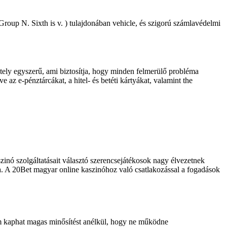
roup N. Sixth is v. ) tulajdonában vehicle, és szigorú számlavédelmi
nitely egyszerű, ami biztosítja, hogy minden felmerülő probléma
az e-pénztárcákat, a hitel- és betéti kártyákat, valamint the
zinó szolgáltatásait választó szerencsejátékosok nagy élvezetnek
tva. A 20Bet magyar online kaszinóhoz való csatlakozással a fogadások
em kaphat magas minősítést anélkül, hogy ne működne