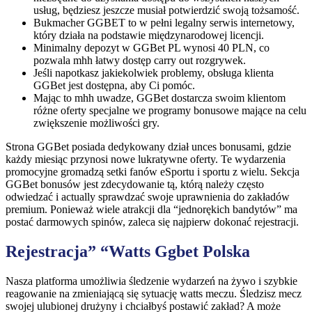
usług, będziesz jeszcze musiał potwierdzić swoją tożsamość.
Bukmacher GGBET to w pełni legalny serwis internetowy,
który działa na podstawie międzynarodowej licencji.
Minimalny depozyt w GGBet PL wynosi 40 PLN, co
pozwala mhh łatwy dostęp carry out rozgrywek.
Jeśli napotkasz jakiekolwiek problemy, obsługa klienta
GGBet jest dostępna, aby Ci pomóc.
Mając to mhh uwadze, GGBet dostarcza swoim klientom
różne oferty specjalne we programy bonusowe mające na celu
zwiększenie możliwości gry.
Strona GGBet posiada dedykowany dział unces bonusami, gdzie
każdy miesiąc przynosi nowe lukratywne oferty. Te wydarzenia
promocyjne gromadzą setki fanów eSportu i sportu z wielu. Sekcja
GGBet bonusów jest zdecydowanie tą, którą należy często
odwiedzać i actually sprawdzać swoje uprawnienia do zakładów
premium. Ponieważ wiele atrakcji dla “jednorękich bandytów” ma
postać darmowych spinów, zaleca się najpierw dokonać rejestracji.
Rejestracja” “Watts Ggbet Polska
Nasza platforma umożliwia śledzenie wydarzeń na żywo i szybkie
reagowanie na zmieniającą się sytuację watts meczu. Śledzisz mecz
swojej ulubionej drużyny i chciałbyś postawić zakład? A może