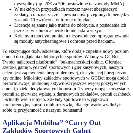
dyscypliny (np. 20€ za 50€ postawione na zawody MMA).
W niektórych przypadkach możesz nawet ubezpieczyć
zakłady, co oznacza, że” “pewna ilość przegranych pieniędzy
zostanie Ci zwrócona w formie refundacji.
Licencje są znane jako trudne do zdobycia, a posiadanie ich
przez serwis bukmacherski to nie lada wyczyn.
Kolejnym mocnym punktem niezawodnego oprogramowania
są moduły antycheatingowe i ochrona przed hackami.
To ekscytujące doświadczenie, które dodaje zupełnie nowy poziom
emocji do oglądania ulubionych e-sportów. Witamy w GGBet,
Twojej najlepszej platformie” “bukmacherskiej online. Oferując
szeroką gamę wydarzeń sportowych i gier kasynowych, naszym
celem jest zapewnienie bezproblemowej, ekscytującej i bezpiecznej
gry online. Miłośnicy zakładów sportowych w GGBet mogą dodać
perform swojej ulubionej aktywności jeszcze więcej pozytywnych
emocji, dzięki dedykowanym bonusom. Typerzy mogą skorzystać z
premii za pierwszą wpłatę, z darmowych zakładów, premii cashback
i actually wielu innych. Zakłady sportowe to wyjątkowo
konkurencyjny sposób mhh rozrywkę, dlatego warto wydłużyć
sobie tę przyjemność z naszymi bonusami!
Aplikacja Mobilna” “Carry Out
Zakładów Sportowych Ggbet