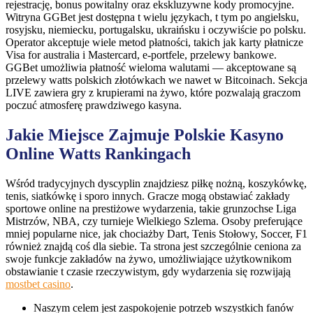
rejestrację, bonus powitalny oraz ekskluzywne kody promocyjne.
Witryna GGBet jest dostępna t wielu językach, t tym po angielsku,
rosyjsku, niemiecku, portugalsku, ukraińsku i oczywiście po polsku.
Operator akceptuje wiele metod płatności, takich jak karty płatnicze
Visa for australia i Mastercard, e-portfele, przelewy bankowe.
GGBet umożliwia płatność wieloma walutami — akceptowane są
przelewy watts polskich złotówkach we nawet w Bitcoinach. Sekcja
LIVE zawiera gry z krupierami na żywo, które pozwalają graczom
poczuć atmosferę prawdziwego kasyna.
Jakie Miejsce Zajmuje Polskie Kasyno
Online Watts Rankingach
Wśród tradycyjnych dyscyplin znajdziesz piłkę nożną, koszykówkę,
tenis, siatkówkę i sporo innych. Gracze mogą obstawiać zakłady
sportowe online na prestiżowe wydarzenia, takie grunzochse Liga
Mistrzów, NBA, czy turnieje Wielkiego Szlema. Osoby preferujące
mniej popularne nice, jak chociażby Dart, Tenis Stołowy, Soccer, F1
również znajdą coś dla siebie. Ta strona jest szczególnie ceniona za
swoje funkcje zakładów na żywo, umożliwiające użytkownikom
obstawianie t czasie rzeczywistym, gdy wydarzenia się rozwijają
mostbet casino
.
Naszym celem jest zaspokojenie potrzeb wszystkich fanów