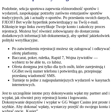
Podobnie, sekcja sportowa zapewnia różnorodność sportów i
wydarzeń, zaspokajając potrzeby zarówno entuzjastów sportów
tradycyjnych, jak i actually e-sportów. Po przesłaniu swoich danych,
FJEOFJ Bet wyśle hyperlink potwierdzający na Twój e-mail.
Kliknięcie tego linku zweryfikuje Twoje konto i zakończy proces
rejestracji. Możesz być również zobowiązany do dostarczenia
dodatkowych informacji lub dokumentacji, aby spełnić jakiekolwiek
polityki weryfikacyjne.
Po zatwierdzeniu rejestracji możesz się zalogować i odkrywać
ofertę platformy.
Baccarat, poker, ruletka, Rapid 7, Wojna żywiołów —
wybierz to be able to, co lubisz.
Oferta dostępna jest tylko dla tych osób, które zarejestrują t
GGBet swój numer telefonu i potwierdzą go, przepisując
przesłaną wiadomość SMS.
Turnieje to jedne z najpopularniejszych wydarzeń w kasynach
internetowych.
Jest to szczególnie istotne przy dokonywaniu wpłat my partner and i
wypłat, jak również przy rejestracji konta i logowaniu.
Dokonywanie depozytów i wypłat w GG Wager Casino jest proste i
szybkie. Aby dokonać wpłaty, wystarczy przejść do swojego konta i
wybrać opcję „Kasjer”.