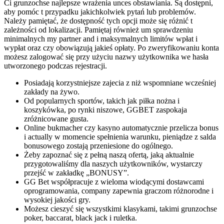
Ci grunzochse najlepsze wrażenia unces obstawiania. Są dostępni,
aby pomóc t przypadku jakichkolwiek pytań lub problemów.
Należy pamiętać, że dostępność tych opcji może się różnić t
zależności od lokalizacji. Pamiętaj również um sprawdzeniu
minimalnych my partner and i maksymalnych limitów wpłat i
wypłat oraz czy obowiązują jakieś opłaty. Po zweryfikowaniu konta
możesz zalogować się przy użyciu nazwy użytkownika we hasła
utworzonego podczas rejestracji.
Posiadają korzystniejsze zajecia z niż wspomniane wcześniej
zakłady na żywo.
Od popularnych sportów, takich jak piłka nożna i
koszykówka, po rynki niszowe, GGBET zaspokaja
zróżnicowane gusta.
Online bukmacher czy kasyno automatycznie przelicza bonus
i actually w momencie spełnienia warunku, pieniądze z salda
bonusowego zostają przeniesione do ogólnego.
Żeby zapoznać się z pełną naszą ofertą, jaką aktualnie
przygotowaliśmy dla naszych użytkowników, wystarczy
przejść w zakładkę „BONUSY”.
GG Bet współpracuje z wieloma wiodącymi dostawcami
oprogramowania, company zapewnia graczom różnorodne i
wysokiej jakości gry.
Możesz cieszyć się wszystkimi klasykami, takimi grunzochse
poker, baccarat, black jack i ruletka.