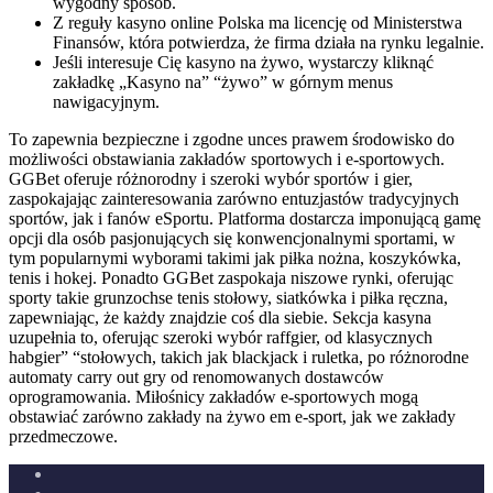
wygodny sposób.
Z reguły kasyno online Polska ma licencję od Ministerstwa
Finansów, która potwierdza, że firma działa na rynku legalnie.
Jeśli interesuje Cię kasyno na żywo, wystarczy kliknąć
zakładkę „Kasyno na” “żywo” w górnym menus
nawigacyjnym.
To zapewnia bezpieczne i zgodne unces prawem środowisko do
możliwości obstawiania zakładów sportowych i e-sportowych.
GGBet oferuje różnorodny i szeroki wybór sportów i gier,
zaspokajając zainteresowania zarówno entuzjastów tradycyjnych
sportów, jak i fanów eSportu. Platforma dostarcza imponującą gamę
opcji dla osób pasjonujących się konwencjonalnymi sportami, w
tym popularnymi wyborami takimi jak piłka nożna, koszykówka,
tenis i hokej. Ponadto GGBet zaspokaja niszowe rynki, oferując
sporty takie grunzochse tenis stołowy, siatkówka i piłka ręczna,
zapewniając, że każdy znajdzie coś dla siebie. Sekcja kasyna
uzupełnia to, oferując szeroki wybór raffgier, od klasycznych
habgier” “stołowych, takich jak blackjack i ruletka, po różnorodne
automaty carry out gry od renomowanych dostawców
oprogramowania. Miłośnicy zakładów e-sportowych mogą
obstawiać zarówno zakłady na żywo em e-sport, jak we zakłady
przedmeczowe.