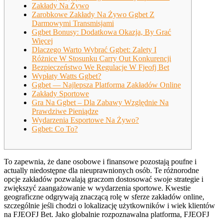
Zakłady Na Żywo
Zarobkowe Zakłady Na Żywo Ggbet Z
Darmowymi Transmisjami
Ggbet Bonusy: Dodatkowa Okazja, By Grać
Więcej
Dlaczego Warto Wybrać Ggbet: Zalety I
Różnice W Stosunku Carry Out Konkurencji
Bezpieczeństwo We Regulacje W Fjeofj Bet
Wypłaty Watts Ggbet?
Ggbet — Najlepsza Platforma Zakładów Online
Zakłady Sportowe
Gra Na Ggbet – Dla Zabawy Względnie Na
Prawdziwe Pieniądze
Wydarzenia Esportowe Na Żywo?
Ggbet: Co To?
To zapewnia, że dane osobowe i finansowe pozostają poufne i
actually niedostępne dla nieuprawnionych osób. Te różnorodne
opcje zakładów pozwalają graczom dostosować swoje strategie i
zwiększyć zaangażowanie w wydarzenia sportowe. Kwestie
geograficzne odgrywają znaczącą rolę w sferze zakładów online,
szczególnie jeśli chodzi o lokalizację użytkowników i wiek klientów
na FJEOFJ Bet. Jako globalnie rozpoznawalna platforma, FJEOFJ