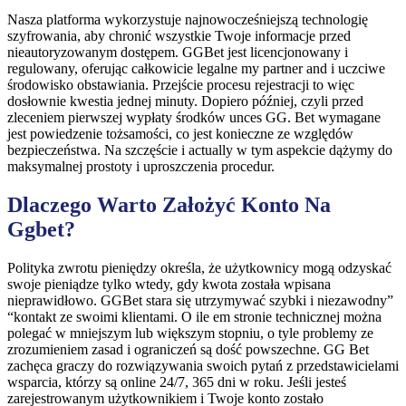
Nasza platforma wykorzystuje najnowocześniejszą technologię
szyfrowania, aby chronić wszystkie Twoje informacje przed
nieautoryzowanym dostępem. GGBet jest licencjonowany i
regulowany, oferując całkowicie legalne my partner and i uczciwe
środowisko obstawiania. Przejście procesu rejestracji to więc
dosłownie kwestia jednej minuty. Dopiero później, czyli przed
zleceniem pierwszej wypłaty środków unces GG. Bet wymagane
jest powiedzenie tożsamości, co jest konieczne ze względów
bezpieczeństwa. Na szczęście i actually w tym aspekcie dążymy do
maksymalnej prostoty i uproszczenia procedur.
Dlaczego Warto Założyć Konto Na
Ggbet?
Polityka zwrotu pieniędzy określa, że użytkownicy mogą odzyskać
swoje pieniądze tylko wtedy, gdy kwota została wpisana
nieprawidłowo. GGBet stara się utrzymywać szybki i niezawodny”
“kontakt ze swoimi klientami. O ile em stronie technicznej można
polegać w mniejszym lub większym stopniu, o tyle problemy ze
zrozumieniem zasad i ograniczeń są dość powszechne. GG Bet
zachęca graczy do rozwiązywania swoich pytań z przedstawicielami
wsparcia, którzy są online 24/7, 365 dni w roku. Jeśli jesteś
zarejestrowanym użytkownikiem i Twoje konto zostało