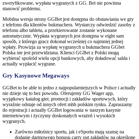
zweryfikowane, wypłata wygranych z GG. Bet nie powinna
stanowić problemu.
Mobilna wersja strony GGBet jest dostępna do obstawiania we gry
z telefonu dla klientów bukmachera. Wystarczy odwiedzić zasoby z
telefonu albo tabletu, a przekierowanie zostanie wykonane
automatycznie. Wypłata wygranych jest dostępna w eight sam
sposób, z którego gracz dokonał wcześniej co najmniej jednej
wpłaty. Prowizja za wypłatę wygranych u bukmachera GGbet
Polska nie jest przewidziana. Klienci GGBet z Polski mogą
wybierać spośród wielu opcji bankowych, aby doładować salda i
actually wypłacić wygrane.
Gry Kasynowe Megaways
GGBet to be able to jedno z najpopularniejszych w Polsce i actually
nie dzieje się to bez powodu. Oferujemy GG Wager app,
wyjątkowy katalog gier, promocji i zakładów sportowych, który
wyraźnie odstaje od innych ofert mhh polskim rynku. Zapraszamy
do rejestracji i actually GGBet logowania w naszym kasynie
internetowym i życzymy doskonałych wrażeń i wysokich
wygranych.
Zarówno miłośnicy sportu, jak i eSportu mają szansę na
dodanie darmowego bonusu carry out zakładów na określone