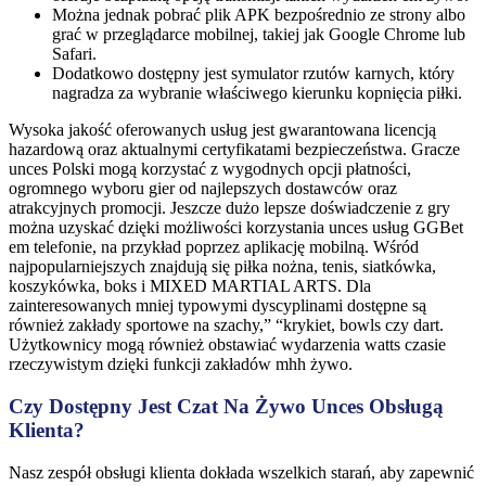
Można jednak pobrać plik APK bezpośrednio ze strony albo
grać w przeglądarce mobilnej, takiej jak Google Chrome lub
Safari.
Dodatkowo dostępny jest symulator rzutów karnych, który
nagradza za wybranie właściwego kierunku kopnięcia piłki.
Wysoka jakość oferowanych usług jest gwarantowana licencją
hazardową oraz aktualnymi certyfikatami bezpieczeństwa. Gracze
unces Polski mogą korzystać z wygodnych opcji płatności,
ogromnego wyboru gier od najlepszych dostawców oraz
atrakcyjnych promocji. Jeszcze dużo lepsze doświadczenie z gry
można uzyskać dzięki możliwości korzystania unces usług GGBet
em telefonie, na przykład poprzez aplikację mobilną. Wśród
najpopularniejszych znajdują się piłka nożna, tenis, siatkówka,
koszykówka, boks i MIXED MARTIAL ARTS. Dla
zainteresowanych mniej typowymi dyscyplinami dostępne są
również zakłady sportowe na szachy,” “krykiet, bowls czy dart.
Użytkownicy mogą również obstawiać wydarzenia watts czasie
rzeczywistym dzięki funkcji zakładów mhh żywo.
Czy Dostępny Jest Czat Na Żywo Unces Obsługą
Klienta?
Nasz zespół obsługi klienta dokłada wszelkich starań, aby zapewnić