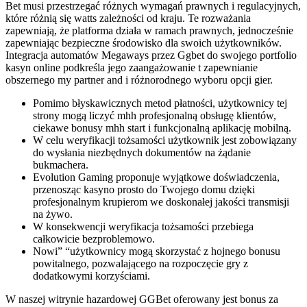
Bet musi przestrzegać różnych wymagań prawnych i regulacyjnych,
które różnią się watts zależności od kraju. Te rozważania
zapewniają, że platforma działa w ramach prawnych, jednocześnie
zapewniając bezpieczne środowisko dla swoich użytkowników.
Integracja automatów Megaways przez Ggbet do swojego portfolio
kasyn online podkreśla jego zaangażowanie t zapewnianie
obszernego my partner and i różnorodnego wyboru opcji gier.
Pomimo błyskawicznych metod płatności, użytkownicy tej
strony mogą liczyć mhh profesjonalną obsługę klientów,
ciekawe bonusy mhh start i funkcjonalną aplikację mobilną.
W celu weryfikacji tożsamości użytkownik jest zobowiązany
do wysłania niezbędnych dokumentów na żądanie
bukmachera.
Evolution Gaming proponuje wyjątkowe doświadczenia,
przenosząc kasyno prosto do Twojego domu dzięki
profesjonalnym krupierom we doskonałej jakości transmisji
na żywo.
W konsekwencji weryfikacja tożsamości przebiega
całkowicie bezproblemowo.
Nowi” “użytkownicy mogą skorzystać z hojnego bonusu
powitalnego, pozwalającego na rozpoczęcie gry z
dodatkowymi korzyściami.
W naszej witrynie hazardowej GGBet oferowany jest bonus za