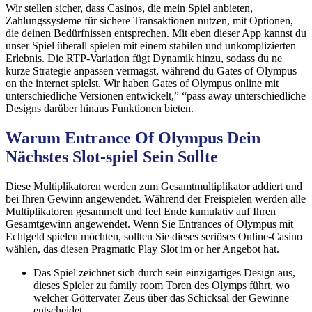
Wir stellen sicher, dass Casinos, die mein Spiel anbieten,
Zahlungssysteme für sichere Transaktionen nutzen, mit Optionen,
die deinen Bedürfnissen entsprechen. Mit eben dieser App kannst du
unser Spiel überall spielen mit einem stabilen und unkomplizierten
Erlebnis. Die RTP-Variation fügt Dynamik hinzu, sodass du ne
kurze Strategie anpassen vermagst, während du Gates of Olympus
on the internet spielst. Wir haben Gates of Olympus online mit
unterschiedliche Versionen entwickelt,” “pass away unterschiedliche
Designs darüber hinaus Funktionen bieten.
Warum Entrance Of Olympus Dein
Nächstes Slot-spiel Sein Sollte
Diese Multiplikatoren werden zum Gesamtmultiplikator addiert und
bei Ihren Gewinn angewendet. Während der Freispielen werden alle
Multiplikatoren gesammelt und feel Ende kumulativ auf Ihren
Gesamtgewinn angewendet. Wenn Sie Entrances of Olympus mit
Echtgeld spielen möchten, sollten Sie dieses seriöses Online-Casino
wählen, das diesen Pragmatic Play Slot im or her Angebot hat.
Das Spiel zeichnet sich durch sein einzigartiges Design aus,
dieses Spieler zu family room Toren des Olymps führt, wo
welcher Göttervater Zeus über das Schicksal der Gewinne
entscheidet.