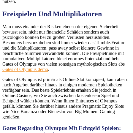
nutzen.
Freispielen Und Multiplikatoren
Man muss einander der Risiken ebenso der eigenen Sicherheit
bewusst sein, nicht nur finanzielle Schäden sondern auch
psicologico können bei zu großen Verlusten herausbilden.
Besonders hervorzuheben sind immer wieder das Tumble-Feature
und die Multiplikatoren, pass away selbst kleinere Gewinne in
beachtliche Summen verwandeln können. Die Freispielrunde mit
kumulativen Multiplikatoren bietet enormes Potenzial und hebt
Gates of Olympus von vielen sonstigen mythologischen Slots abs
Gates of Olympus demo
.
Gates of Olympus ist primär als Online-Slot konzipiert, kann aber u
nach Angebot darüber hinaus in einigen modernen Spielotheken
verfügbar sein. Das beste Spielerlebnis erhalten Sie jedoch in
Online-Casinos, wo Sie auch zwischen kostenlosem Spiel und
Echtgeld wählen können. Wenn Ihnen Entrances of Olympus
gefällt, könnten Sie darüber hinaus andere Pragmatic Enjoy Slots
wie Nice Bonanza oder Bienestar von Big Moment Gaming
genießen.
Gates Regarding Olympus Mit Echtgeld Spielen: