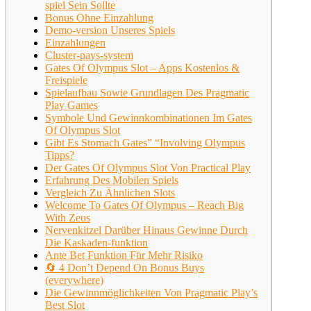
spiel Sein Sollte
Bonus Ohne Einzahlung
Demo-version Unseres Spiels
Einzahlungen
Cluster-pays-system
Gates Of Olympus Slot – Apps Kostenlos &
Freispiele
Spielaufbau Sowie Grundlagen Des Pragmatic
Play Games
Symbole Und Gewinnkombinationen Im Gates
Of Olympus Slot
Gibt Es Stomach Gates” “Involving Olympus
Tipps?
Der Gates Of Olympus Slot Von Practical Play
Erfahrung Des Mobilen Spiels
Vergleich Zu Ähnlichen Slots
Welcome To Gates Of Olympus – Reach Big
With Zeus
Nervenkitzel Darüber Hinaus Gewinne Durch
Die Kaskaden-funktion
Ante Bet Funktion Für Mehr Risiko
🔄 4 Don’t Depend On Bonus Buys
(everywhere)
Die Gewinnmöglichkeiten Von Pragmatic Play’s
Best Slot