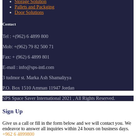
Storage Solution
Pallets and Packging
Door Solutions
Contact
Tel : +(962) 6 4899 800
Mob: +(962) 79 82 500 71
Fax: + (962) 6 4899 801
E-mail : info@sps-intl.com
3 tudmor st. Marka Ash Shamaliyya
P.O. Box 1510 Amman 11947 Jordan
SPS Space Saver International 2021 , All Rights Reserved.
Sign Up
Give us a call or fill in the form below and we will contact you. We
endeavor to answer all inquiries within 24 hours on business days.
+962 6 4899800