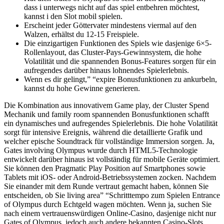
dass i unterwegs nicht auf das spiel entbehren möchtest,
kannst i den Slot mobil spielen.
Erscheint jeder Göttervater mindestens viermal auf den
Walzen, erhältst du 12-15 Freispiele.
Die einzigartigen Funktionen des Spiels wie dasjenige 6×5-
Rollenlayout, das Cluster-Pays-Gewinnsystem, die hohe
Volatilität und die spannenden Bonus-Features sorgen für ein
aufregendes darüber hinaus lohnendes Spielerlebnis.
Wenn es dir gelingt,” “expire Bonusfunktionen zu ankurbeln,
kannst du hohe Gewinne generieren.
Die Kombination aus innovativem Game play, der Cluster Spend
Mechanik und family room spannenden Bonusfunktionen schafft
ein dynamisches und aufregendes Spielerlebnis. Die hohe Volatilität
sorgt für intensive Ereignis, während die detaillierte Grafik und
welcher epische Soundtrack für vollständige Immersion sorgen. Ja,
Gates involving Olympus wurde durch HTML5-Technologie
entwickelt darüber hinaus ist vollständig für mobile Geräte optimiert.
Sie können den Pragmatic Play Position auf Smartphones sowie
Tablets mit iOS- oder Android-Betriebssystemen zocken. Nachdem
Sie einander mit dem Runde vertraut gemacht haben, können Sie
entscheiden, ob Sie living area” “Schritttempo zum Spielen Entrance
of Olympus durch Echtgeld wagen möchten. Wenn ja, suchen Sie
nach einem vertrauenswürdigen Online-Casino, dasjenige nicht nur
Gates of Olympus, jedoch auch andere bekannten Casino-Slots,