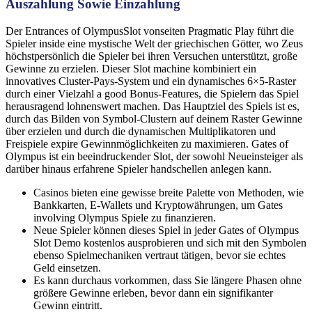
Auszahlung Sowie Einzahlung
Der Entrances of OlympusSlot vonseiten Pragmatic Play führt die
Spieler inside eine mystische Welt der griechischen Götter, wo Zeus
höchstpersönlich die Spieler bei ihren Versuchen unterstützt, große
Gewinne zu erzielen. Dieser Slot machine kombiniert ein
innovatives Cluster-Pays-System und ein dynamisches 6×5-Raster
durch einer Vielzahl a good Bonus-Features, die Spielern das Spiel
herausragend lohnenswert machen. Das Hauptziel des Spiels ist es,
durch das Bilden von Symbol-Clustern auf deinem Raster Gewinne
über erzielen und durch die dynamischen Multiplikatoren und
Freispiele expire Gewinnmöglichkeiten zu maximieren. Gates of
Olympus ist ein beeindruckender Slot, der sowohl Neueinsteiger als
darüber hinaus erfahrene Spieler handschellen anlegen kann.
Casinos bieten eine gewisse breite Palette von Methoden, wie
Bankkarten, E-Wallets und Kryptowährungen, um Gates
involving Olympus Spiele zu finanzieren.
Neue Spieler können dieses Spiel in jeder Gates of Olympus
Slot Demo kostenlos ausprobieren und sich mit den Symbolen
ebenso Spielmechaniken vertraut tätigen, bevor sie echtes
Geld einsetzen.
Es kann durchaus vorkommen, dass Sie längere Phasen ohne
größere Gewinne erleben, bevor dann ein signifikanter
Gewinn eintritt.