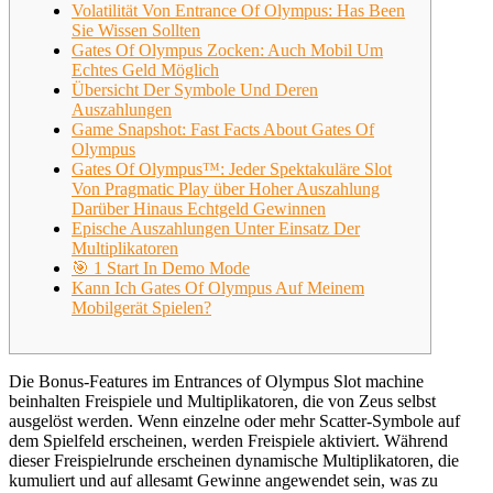
Volatilität Von Entrance Of Olympus: Has Been
Sie Wissen Sollten
Gates Of Olympus Zocken: Auch Mobil Um
Echtes Geld Möglich
Übersicht Der Symbole Und Deren
Auszahlungen
Game Snapshot: Fast Facts About Gates Of
Olympus
Gates Of Olympus™: Jeder Spektakuläre Slot
Von Pragmatic Play über Hoher Auszahlung
Darüber Hinaus Echtgeld Gewinnen
Epische Auszahlungen Unter Einsatz Der
Multiplikatoren
🎯 1 Start In Demo Mode
Kann Ich Gates Of Olympus Auf Meinem
Mobilgerät Spielen?
Die Bonus-Features im Entrances of Olympus Slot machine
beinhalten Freispiele und Multiplikatoren, die von Zeus selbst
ausgelöst werden. Wenn einzelne oder mehr Scatter-Symbole auf
dem Spielfeld erscheinen, werden Freispiele aktiviert. Während
dieser Freispielrunde erscheinen dynamische Multiplikatoren, die
kumuliert und auf allesamt Gewinne angewendet sein, was zu