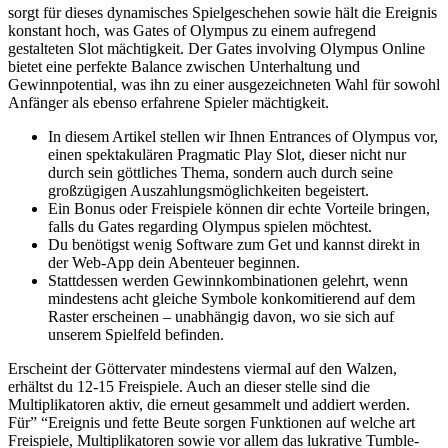
sorgt für dieses dynamisches Spielgeschehen sowie hält die Ereignis
konstant hoch, was Gates of Olympus zu einem aufregend
gestalteten Slot mächtigkeit. Der Gates involving Olympus Online
bietet eine perfekte Balance zwischen Unterhaltung und
Gewinnpotential, was ihn zu einer ausgezeichneten Wahl für sowohl
Anfänger als ebenso erfahrene Spieler mächtigkeit.
In diesem Artikel stellen wir Ihnen Entrances of Olympus vor,
einen spektakulären Pragmatic Play Slot, dieser nicht nur
durch sein göttliches Thema, sondern auch durch seine
großzügigen Auszahlungsmöglichkeiten begeistert.
Ein Bonus oder Freispiele können dir echte Vorteile bringen,
falls du Gates regarding Olympus spielen möchtest.
Du benötigst wenig Software zum Get und kannst direkt in
der Web-App dein Abenteuer beginnen.
Stattdessen werden Gewinnkombinationen gelehrt, wenn
mindestens acht gleiche Symbole konkomitierend auf dem
Raster erscheinen – unabhängig davon, wo sie sich auf
unserem Spielfeld befinden.
Erscheint der Göttervater mindestens viermal auf den Walzen,
erhältst du 12-15 Freispiele. Auch an dieser stelle sind die
Multiplikatoren aktiv, die erneut gesammelt und addiert werden.
Für” “Ereignis und fette Beute sorgen Funktionen auf welche art
Freispiele, Multiplikatoren sowie vor allem das lukrative Tumble-