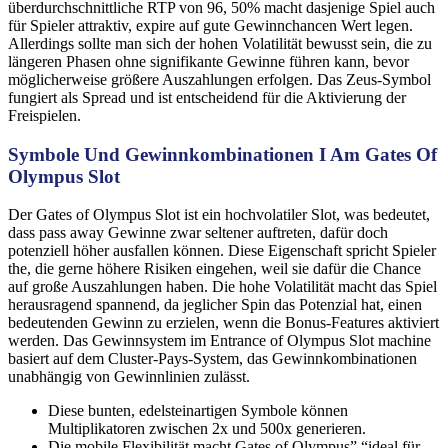
überdurchschnittliche RTP von 96, 50% macht dasjenige Spiel auch
für Spieler attraktiv, expire auf gute Gewinnchancen Wert legen.
Allerdings sollte man sich der hohen Volatilität bewusst sein, die zu
längeren Phasen ohne signifikante Gewinne führen kann, bevor
möglicherweise größere Auszahlungen erfolgen. Das Zeus-Symbol
fungiert als Spread und ist entscheidend für die Aktivierung der
Freispielen.
Symbole Und Gewinnkombinationen I Am Gates Of
Olympus Slot
Der Gates of Olympus Slot ist ein hochvolatiler Slot, was bedeutet,
dass pass away Gewinne zwar seltener auftreten, dafür doch
potenziell höher ausfallen können. Diese Eigenschaft spricht Spieler
the, die gerne höhere Risiken eingehen, weil sie dafür die Chance
auf große Auszahlungen haben. Die hohe Volatilität macht das Spiel
herausragend spannend, da jeglicher Spin das Potenzial hat, einen
bedeutenden Gewinn zu erzielen, wenn die Bonus-Features aktiviert
werden. Das Gewinnsystem im Entrance of Olympus Slot machine
basiert auf dem Cluster-Pays-System, das Gewinnkombinationen
unabhängig von Gewinnlinien zulässt.
Diese bunten, edelsteinartigen Symbole können
Multiplikatoren zwischen 2x und 500x generieren.
Die mobile Flexibilität macht Gates of Olympus” “ideal für