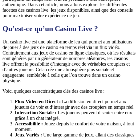
authentique. Dans cet article, nous allons explorer les différentes
facettes des casinos live, les jeux disponibles, ainsi que des conseils
pour maximiser votre expérience de jeu.
Qu’est-ce qu’un Casino Live ?
Un casino live est une plateforme de jeu qui permet aux utilisateurs
de jouer à des jeux de casino en temps réel via un flux vidéo.
Contrairement aux jeux de casino en ligne classiques, où les résultats
sont générés par un générateur de nombres aléatoires, les casinos
live offrent la possibilité d’interagir avec de véritables croupiers et
d’autres joueurs. Cela crée une atmosphère plus sociale et
engageante, semblable à celle que l’on trouve dans un casino
physique.
Voici quelques caractéristiques clés des casinos live :
Flux Vidéo en Direct :
La diffusion en direct permet aux
joueurs de voir et d’interagir avec des croupiers en temps réel.
Interaction Sociale :
Les joueurs peuvent discuter entre eux
grâce à un chat intégré.
Accessibilité :
Jouez depuis le confort de votre maison, à tout
moment.
Jeux Variés :
Une large gamme de jeux, allant des classiques