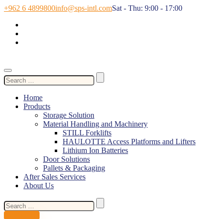
+962 6 4899800
info@sps-intl.com
Sat - Thu: 9:00 - 17:00
Search
for:
Home
Products
Storage Solution
Material Handling and Machinery
STILL Forklifts
HAULOTTE Access Platforms and Lifters
Lithium Ion Batteries
Door Solutions
Pallets & Packaging
After Sales Services
About Us
Search
for:
Contact Us