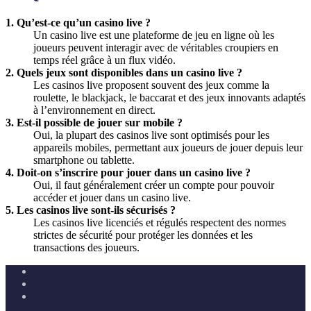
1. Qu’est-ce qu’un casino live ?
Un casino live est une plateforme de jeu en ligne où les
joueurs peuvent interagir avec de véritables croupiers en
temps réel grâce à un flux vidéo.
2. Quels jeux sont disponibles dans un casino live ?
Les casinos live proposent souvent des jeux comme la
roulette, le blackjack, le baccarat et des jeux innovants adaptés
à l’environnement en direct.
3. Est-il possible de jouer sur mobile ?
Oui, la plupart des casinos live sont optimisés pour les
appareils mobiles, permettant aux joueurs de jouer depuis leur
smartphone ou tablette.
4. Doit-on s’inscrire pour jouer dans un casino live ?
Oui, il faut généralement créer un compte pour pouvoir
accéder et jouer dans un casino live.
5. Les casinos live sont-ils sécurisés ?
Les casinos live licenciés et régulés respectent des normes
strictes de sécurité pour protéger les données et les
transactions des joueurs.