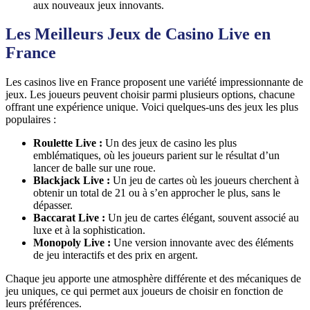
aux nouveaux jeux innovants.
Les Meilleurs Jeux de Casino Live en
France
Les casinos live en France proposent une variété impressionnante de
jeux. Les joueurs peuvent choisir parmi plusieurs options, chacune
offrant une expérience unique. Voici quelques-uns des jeux les plus
populaires :
Roulette Live :
Un des jeux de casino les plus
emblématiques, où les joueurs parient sur le résultat d’un
lancer de balle sur une roue.
Blackjack Live :
Un jeu de cartes où les joueurs cherchent à
obtenir un total de 21 ou à s’en approcher le plus, sans le
dépasser.
Baccarat Live :
Un jeu de cartes élégant, souvent associé au
luxe et à la sophistication.
Monopoly Live :
Une version innovante avec des éléments
de jeu interactifs et des prix en argent.
Chaque jeu apporte une atmosphère différente et des mécaniques de
jeu uniques, ce qui permet aux joueurs de choisir en fonction de
leurs préférences.