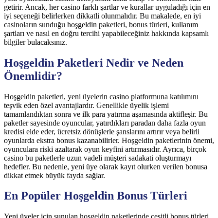
getirir. Ancak, her casino farklı şartlar ve kurallar uyguladığı için en
iyi seçeneği belirlerken dikkatli olunmalıdır. Bu makalede, en iyi
casinoların sunduğu hoşgeldin paketleri, bonus türleri, kullanım
şartları ve nasıl en doğru tercihi yapabileceğiniz hakkında kapsamlı
bilgiler bulacaksınız.
Hoşgeldin Paketleri Nedir ve Neden
Önemlidir?
Hoşgeldin paketleri, yeni üyelerin casino platformuna katılımını
teşvik eden özel avantajlardır. Genellikle üyelik işlemi
tamamlandıktan sonra ve ilk para yatırma aşamasında aktifleşir. Bu
paketler sayesinde oyuncular, yatırdıkları paradan daha fazla oyun
kredisi elde eder, ücretsiz dönüşlerle şanslarını artırır veya belirli
oyunlarda ekstra bonus kazanabilirler. Hoşgeldin paketlerinin önemi,
oyunculara riski azaltarak oyun keyfini artırmasıdır. Ayrıca, birçok
casino bu paketlerle uzun vadeli müşteri sadakati oluşturmayı
hedefler. Bu nedenle, yeni üye olarak kayıt olurken verilen bonusa
dikkat etmek büyük fayda sağlar.
En Popüler Hoşgeldin Bonus Türleri
Yeni üyeler için sunulan hoşgeldin paketlerinde çeşitli bonus türleri