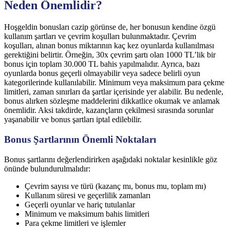
Neden Önemlidir?
Hoşgeldin bonusları cazip görünse de, her bonusun kendine özgü
kullanım şartları ve çevrim koşulları bulunmaktadır. Çevrim
koşulları, alınan bonus miktarının kaç kez oyunlarda kullanılması
gerektiğini belirtir. Örneğin, 30x çevrim şartı olan 1000 TL’lik bir
bonus için toplam 30.000 TL bahis yapılmalıdır. Ayrıca, bazı
oyunlarda bonus geçerli olmayabilir veya sadece belirli oyun
kategorilerinde kullanılabilir. Minimum veya maksimum para çekme
limitleri, zaman sınırları da şartlar içerisinde yer alabilir. Bu nedenle,
bonus alırken sözleşme maddelerini dikkatlice okumak ve anlamak
önemlidir. Aksi takdirde, kazançların çekilmesi sırasında sorunlar
yaşanabilir ve bonus şartları iptal edilebilir.
Bonus Şartlarının Önemli Noktaları
Bonus şartlarını değerlendirirken aşağıdaki noktalar kesinlikle göz
önünde bulundurulmalıdır:
Çevrim sayısı ve türü (kazanç mı, bonus mu, toplam mı)
Kullanım süresi ve geçerlilik zamanları
Geçerli oyunlar ve hariç tutulanlar
Minimum ve maksimum bahis limitleri
Para çekme limitleri ve işlemler