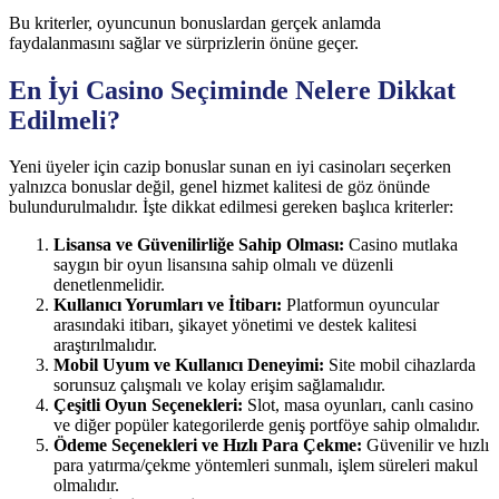
Bu kriterler, oyuncunun bonuslardan gerçek anlamda
faydalanmasını sağlar ve sürprizlerin önüne geçer.
En İyi Casino Seçiminde Nelere Dikkat
Edilmeli?
Yeni üyeler için cazip bonuslar sunan en iyi casinoları seçerken
yalnızca bonuslar değil, genel hizmet kalitesi de göz önünde
bulundurulmalıdır. İşte dikkat edilmesi gereken başlıca kriterler:
Lisansa ve Güvenilirliğe Sahip Olması:
Casino mutlaka
saygın bir oyun lisansına sahip olmalı ve düzenli
denetlenmelidir.
Kullanıcı Yorumları ve İtibarı:
Platformun oyuncular
arasındaki itibarı, şikayet yönetimi ve destek kalitesi
araştırılmalıdır.
Mobil Uyum ve Kullanıcı Deneyimi:
Site mobil cihazlarda
sorunsuz çalışmalı ve kolay erişim sağlamalıdır.
Çeşitli Oyun Seçenekleri:
Slot, masa oyunları, canlı casino
ve diğer popüler kategorilerde geniş portföye sahip olmalıdır.
Ödeme Seçenekleri ve Hızlı Para Çekme:
Güvenilir ve hızlı
para yatırma/çekme yöntemleri sunmalı, işlem süreleri makul
olmalıdır.