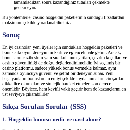
tamamladıktan sonra kazandığınız tutarları çekmekte
gecikmeyin.
Bu yöntemlerle, casino hoşgeldin paketlerinin sunduğu fırsatlardan
maksimum şekilde yararlanabilirsiniz.
Sonuç
En iyi casinolar, yeni üyeler için sundukları hoşgeldin paketleri ve
bonuslarla oyun deneyimini karlı ve eğlenceli hale getirir. Ancak,
bonusların cazibesinin yanı sıra kullanım şartları, çevrim koşulları ve
casino güvenilirliği de doğru değerlendirilmelidir. İyi seçilmiş bir
casino platformu, sadece yüksek bonus vermekle kalmaz, aynı
zamanda oyuncuya güvenli ve şeffaf bir deneyim sunar. Yeni
başlayanların bonuslardan en iyi şekilde faydalanmaları için şartları
dikkatlice okumaları ve stratejik hareket etmeleri son derece
önemlidir. Böylece, hem keyifli vakit geçirir hem de kazançlarını en
üst seviyeye çıkarabilirler.
Sıkça Sorulan Sorular (SSS)
1. Hoşgeldin bonusu nedir ve nasıl alınır?