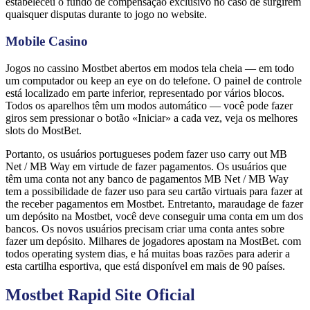
estabeleceu o fundo de compensação exclusivo no caso de surgirem
quaisquer disputas durante to jogo no website.
Mobile Casino
Jogos no cassino Mostbet abertos em modos tela cheia — em todo
um computador ou keep an eye on do telefone. O painel de controle
está localizado em parte inferior, representado por vários blocos.
Todos os aparelhos têm um modos automático — você pode fazer
giros sem pressionar o botão «Iniciar» a cada vez, veja os melhores
slots do MostBet.
Portanto, os usuários portugueses podem fazer uso carry out MB
Net / MB Way em virtude de fazer pagamentos. Os usuários que
têm uma conta not any banco de pagamentos MB Net / MB Way
tem a possibilidade de fazer uso para seu cartão virtuais para fazer at
the receber pagamentos em Mostbet. Entretanto, maraudage de fazer
um depósito na Mostbet, você deve conseguir uma conta em um dos
bancos. Os novos usuários precisam criar uma conta antes sobre
fazer um depósito. Milhares de jogadores apostam na MostBet. com
todos operating system dias, e há muitas boas razões para aderir a
esta cartilha esportiva, que está disponível em mais de 90 países.
Mostbet Rapid Site Oficial