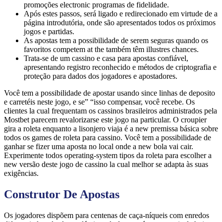
promoções electronic programas de fidelidade.
Após estes passos, será ligado e redirecionado em virtude de a
página introdutória, onde são apresentados todos os próximos
jogos e partidas.
As apostas tem a possibilidade de serem seguras quando os
favoritos competem at the também têm illustres chances.
Trata-se de um cassino e casa para apostas confiável,
apresentando registro reconhecido e métodos de criptografia e
proteção para dados dos jogadores e apostadores.
Você tem a possibilidade de apostar usando since linhas de deposito
e carretéis neste jogo, e se” “isso compensar, você recebe. Os
clientes la cual frequentam os cassinos brasileiros administrados pela
Mostbet parecem revalorizarse este jogo na particular. O croupier
gira a roleta enquanto a lisonjero viaja é a new premissa básica sobre
todos os games de roleta para cassino. Você tem a possibilidade de
ganhar se fizer uma aposta no local onde a new bola vai cair.
Experimente todos operating-system tipos da roleta para escolher a
new versão deste jogo de cassino la cual melhor se adapta às suas
exigências.
Construtor De Apostas
Os jogadores dispõem para centenas de caça-níqueis com enredos