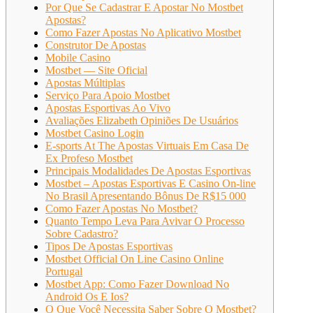
Por Que Se Cadastrar E Apostar No Mostbet
Apostas?
Como Fazer Apostas No Aplicativo Mostbet
Construtor De Apostas
Mobile Casino
Mostbet — Site Oficial
Apostas Múltiplas
Serviço Para Apoio Mostbet
Apostas Esportivas Ao Vivo
Avaliações Elizabeth Opiniões De Usuários
Mostbet Casino Login
E-sports At The Apostas Virtuais Em Casa De
Ex Profeso Mostbet
Principais Modalidades De Apostas Esportivas
Mostbet – Apostas Esportivas E Casino On-line
No Brasil Apresentando Bônus De R$15 000
Como Fazer Apostas No Mostbet?
Quanto Tempo Leva Para Avivar O Processo
Sobre Cadastro?
Tipos De Apostas Esportivas
Mostbet Official On Line Casino Online
Portugal
Mostbet App: Como Fazer Download No
Android Os E Ios?
O Que Você Necessita Saber Sobre O Mostbet?