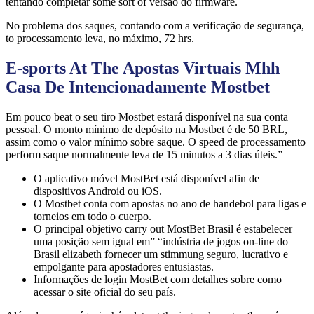
tentando completar some sort of versão do firmware.
No problema dos saques, contando com a verificação de segurança,
to processamento leva, no máximo, 72 hrs.
E-sports At The Apostas Virtuais Mhh
Casa De Intencionadamente Mostbet
Em pouco beat o seu tiro Mostbet estará disponível na sua conta
pessoal. O monto mínimo de depósito na Mostbet é de 50 BRL,
assim como o valor mínimo sobre saque. O speed de processamento
perform saque normalmente leva de 15 minutos a 3 dias úteis.”
O aplicativo móvel MostBet está disponível afin de
dispositivos Android ou iOS.
O Mostbet conta com apostas no ano de handebol para ligas e
torneios em todo o cuerpo.
O principal objetivo carry out MostBet Brasil é estabelecer
uma posição sem igual em” “indústria de jogos on-line do
Brasil elizabeth fornecer um stimmung seguro, lucrativo e
empolgante para apostadores entusiastas.
Informações de login MostBet com detalhes sobre como
acessar o site oficial do seu país.