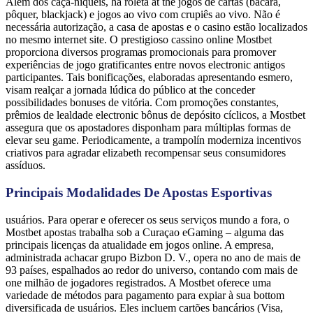
Além dos caça-níqueis, há roleta at the jogos de cartas (bacará,
pôquer, blackjack) e jogos ao vivo com crupiês ao vivo. Não é
necessária autorização, a casa de apostas e o casino estão localizados
no mesmo internet site. O prestigioso cassino online Mostbet
proporciona diversos programas promocionais para promover
experiências de jogo gratificantes entre novos electronic antigos
participantes. Tais bonificações, elaboradas apresentando esmero,
visam realçar a jornada lúdica do público at the conceder
possibilidades bonuses de vitória. Com promoções constantes,
prêmios de lealdade electronic bônus de depósito cíclicos, a Mostbet
assegura que os apostadores disponham para múltiplas formas de
elevar seu game. Periodicamente, a trampolín moderniza incentivos
criativos para agradar elizabeth recompensar seus consumidores
assíduos.
Principais Modalidades De Apostas Esportivas
usuários. Para operar e oferecer os seus serviços mundo a fora, o
Mostbet apostas trabalha sob a Curaçao eGaming – alguma das
principais licenças da atualidade em jogos online. A empresa,
administrada achacar grupo Bizbon D. V., opera no ano de mais de
93 países, espalhados ao redor do universo, contando com mais de
one milhão de jogadores registrados. A Mostbet oferece uma
variedade de métodos para pagamento para expiar à sua bottom
diversificada de usuários. Eles incluem cartões bancários (Visa,