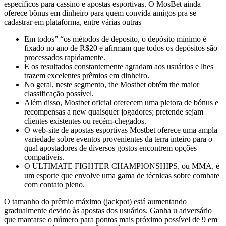
específicos para cassino e apostas esportivas. O MosBet ainda
oferece bônus em dinheiro para quem convida amigos pra se
cadastrar em plataforma, entre várias outras
Em todos” “os métodos de deposito, o depósito mínimo é
fixado no ano de R$20 e afirmam que todos os depósitos são
processados rapidamente.
E os resultados constantemente agradam aos usuários e lhes
trazem excelentes prêmios em dinheiro.
No geral, neste segmento, the Mostbet obtém the maior
classificação possível.
Além disso, Mostbet oficial oferecem uma pletora de bónus e
recompensas a new quaisquer jogadores; pretende sejam
clientes existentes ou recém-chegados.
O web-site de apostas esportivas Mostbet oferece uma ampla
variedade sobre eventos provenientes da terra inteiro para o
qual apostadores de diversos gostos encontrem opções
compatíveis.
O ULTIMATE FIGHTER CHAMPIONSHIPS, ou MMA, é
um esporte que envolve uma gama de técnicas sobre combate
com contato pleno.
O tamanho do prêmio máximo (jackpot) está aumentando
gradualmente devido às apostas dos usuários. Ganha u adversário
que marcarse o número para pontos mais próximo possível de 9 em