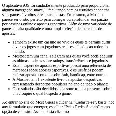
O aplicativo iOS foi cuidadosamente produzido para proporcionar
alguma navegação suave,” “facilitando para os usuários encontrar
seus games favoritos e realizar apostas. Em resumo, a Mostbet
parece ser o sitio perfeito para começar ou aprofundar sua paixão
por cassinos online e apostas esportivas. Além de uma variedade de
games de alta qualidade e uma ampla seleção de mercados de
apostas.
Também existe um cassino ao vivo os quais te permite curtir
diversos jogos com jogadores reais espalhados ao redor do
mundo.
Mostbet tem um canal Telegram nas quais você pode adquirir
as últimas notícias sobre ratings, transferências e jogadores.
Esta incapere de apostas esportivas possui uma referencia de
mercados sobre apostas esportivas, e os usuários podem
realizar apostas como to sobre/sub, handicap, entre outros.
A Mostbet tem 1 excelente livro de apostas desportivas
apresentando desportos populares no ano de todo o planeta.
Os resultados são decididos pela sorte true na presença sobre
um croupier o qual hospeda o game.
Ao entrar no site do Most Guess e clicar na “Cadastre-se”, basta, not
any formulário que emerger, escolher “Pelas Redes Sociais” como
opção de cadastro. Assim, basta clicar no