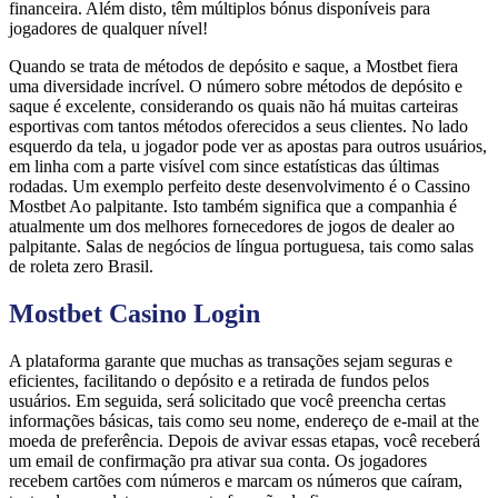
financeira. Além disto, têm múltiplos bónus disponíveis para
jogadores de qualquer nível!
Quando se trata de métodos de depósito e saque, a Mostbet fiera
uma diversidade incrível. O número sobre métodos de depósito e
saque é excelente, considerando os quais não há muitas carteiras
esportivas com tantos métodos oferecidos a seus clientes. No lado
esquerdo da tela, u jogador pode ver as apostas para outros usuários,
em linha com a parte visível com since estatísticas das últimas
rodadas. Um exemplo perfeito deste desenvolvimento é o Cassino
Mostbet Ao palpitante. Isto também significa que a companhia é
atualmente um dos melhores fornecedores de jogos de dealer ao
palpitante. Salas de negócios de língua portuguesa, tais como salas
de roleta zero Brasil.
Mostbet Casino Login
A plataforma garante que muchas as transações sejam seguras e
eficientes, facilitando o depósito e a retirada de fundos pelos
usuários. Em seguida, será solicitado que você preencha certas
informações básicas, tais como seu nome, endereço de e-mail at the
moeda de preferência. Depois de avivar essas etapas, você receberá
um email de confirmação pra ativar sua conta. Os jogadores
recebem cartões com números e marcam os números que caíram,