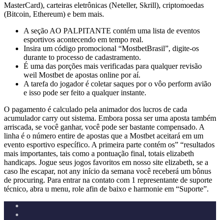
MasterCard), carteiras eletrônicas (Neteller, Skrill), criptomoedas
(Bitcoin, Ethereum) e bem mais.
A seção AO PALPITANTE contém uma lista de eventos
esportivos acontecendo em tempo real.
Insira um código promocional “MostbetBrasil”, digite-os
durante to processo de cadastramento.
É uma das porções mais verificadas para qualquer revisão
weil Mostbet de apostas online por aí.
A tarefa do jogador é coletar saques por o vôo perform avião
e isso pode ser feito a qualquer instante.
O pagamento é calculado pela animador dos lucros de cada
acumulador carry out sistema. Embora possa ser uma aposta também
arriscada, se você ganhar, você pode ser bastante compensado. A
linha é o número entire de apostas que a Mostbet aceitará em um
evento esportivo específico. A primeira parte contém os” “resultados
mais importantes, tais como a pontuação final, totais elizabeth
handicaps. Jogue seus jogos favoritos em nosso site elizabeth, se a
caso lhe escapar, not any início da semana você receberá um bônus
de procuring. Para entrar na contato com 1 representante de suporte
técnico, abra u menu, role afin de baixo e harmonie em “Suporte”.