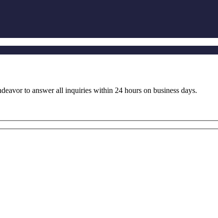
ndeavor to answer all inquiries within 24 hours on business days.