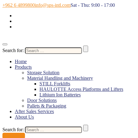
+962 6 4899800
info@sps-intl.com
Sat - Thu: 9:00 - 17:00
Search for:
Home
Products
Storage Solution
Material Handling and Machinery
STILL Forklifts
HAULOTTE Access Platforms and Lifters
Lithium Ion Batteries
Door Solutions
Pallets & Packaging
After Sales Services
About Us
Search for:
Contact Us