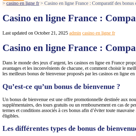
>
casino en ligne fr
>
Casino en ligne France : Comparatif des bonus
Casino en ligne France : Compa
Last updated on October 21, 2025
admin
casino en ligne fr
Casino en ligne France : Compa
Dans le monde des jeux d’argent, les casinos en ligne en France propos
avantages et les inconvénients de chacune, et comment choisir le meilleu
les meilleurs bonus de bienvenue proposés par les casinos en ligne en
Qu’est-ce qu’un bonus de bienvenue ?
Un bonus de bienvenue est une offre promotionnelle destinée aux nouve
supplémentaires, des tours gratuits ou un remboursement en cas de perte
termes et conditions associés à ces bonus afin d’éviter toute mauvaise s
éligibles.
Les différentes types de bonus de bienvenu