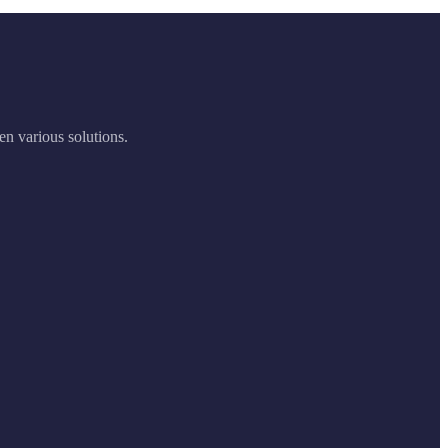
en various solutions.