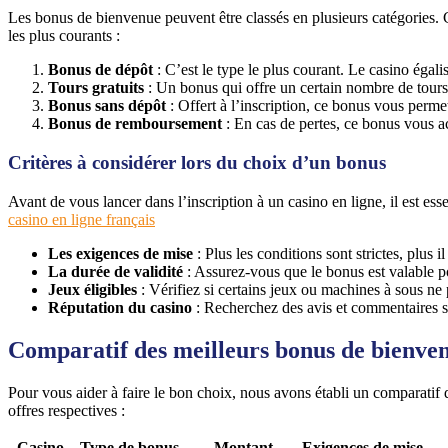
Les bonus de bienvenue peuvent être classés en plusieurs catégories. Ch
les plus courants :
Bonus de dépôt
: C’est le type le plus courant. Le casino égal
Tours gratuits
: Un bonus qui offre un certain nombre de tours 
Bonus sans dépôt
: Offert à l’inscription, ce bonus vous perme
Bonus de remboursement
: En cas de pertes, ce bonus vous ac
Critères à considérer lors du choix d’un bonus
Avant de vous lancer dans l’inscription à un casino en ligne, il est es
casino en ligne français
Les exigences de mise
: Plus les conditions sont strictes, plus il
La durée de validité
: Assurez-vous que le bonus est valable p
Jeux éligibles
: Vérifiez si certains jeux ou machines à sous ne 
Réputation du casino
: Recherchez des avis et commentaires sur
Comparatif des meilleurs bonus de bienve
Pour vous aider à faire le bon choix, nous avons établi un comparatif 
offres respectives :
Casino
Type de bonus
Montant
Exigences de mise