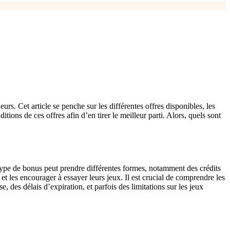
s. Cet article se penche sur les différentes offres disponibles, les
ions de ces offres afin d’en tirer le meilleur parti. Alors, quels sont
type de bonus peut prendre différentes formes, notamment des crédits
et les encourager à essayer leurs jeux. Il est crucial de comprendre les
, des délais d’expiration, et parfois des limitations sur les jeux