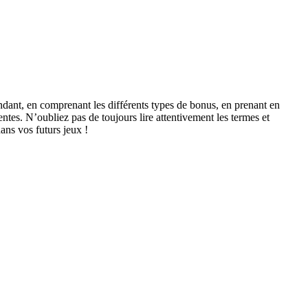
dant, en comprenant les différents types de bonus, en prenant en
ntes. N’oubliez pas de toujours lire attentivement les termes et
ans vos futurs jeux !