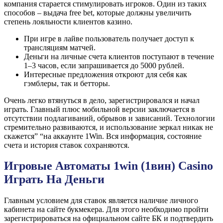
компания старается стимулировать игроков. Один из таких
способов – выдача free bet, которые должны увеличить
степень лояльности клиентов казино.
При игре в лайве пользователь получает доступ к
трансляциям матчей.
Деньги на личные счета клиентов поступают в течение
1‒3 часов, если запрашивается до 5000 рублей.
Интересные предложения откроют для себя как
гэмблеры, так и бетторы.
Очень легко втянуться в дело, зарегистрировался и начал
играть. Главный плюс мобильной версии заключается в
отсутствии подлагиваний, обрывов и зависаний. Технологии
стремительно развиваются, и использование зеркал никак не
скажется” “на аккаунте 1Win. Вся информация, состояние
счета и история ставок сохраняются.
Игровые Автоматы 1win (1вин) Casino
Играть На Деньги
Главным условием для ставок является наличие личного
кабинета на сайте букмекера. Для этого необходимо пройти
зарегистрироваться на официальном сайте БК и подтвердить