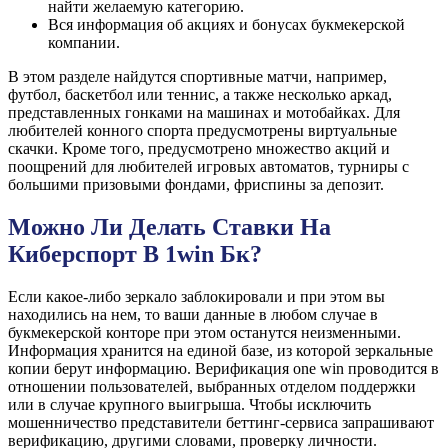
найти желаемую категорию.
Вся информация об акциях и бонусах букмекерской
компании.
В этом разделе найдутся спортивные матчи, например,
футбол, баскетбол или теннис, а также несколько аркад,
представленных гонками на машинах и мотобайках. Для
любителей конного спорта предусмотрены виртуальные
скачки. Кроме того, предусмотрено множество акций и
поощрений для любителей игровых автоматов, турниры с
большими призовыми фондами, фриспины за депозит.
Можно Ли Делать Ставки На
Киберспорт В 1win Бк?
Если какое-либо зеркало заблокировали и при этом вы
находились на нем, то ваши данные в любом случае в
букмекерской конторе при этом останутся неизменными.
Информация хранится на единой базе, из которой зеркальные
копии берут информацию. Верификация one win проводится в
отношении пользователей, выбранных отделом поддержки
или в случае крупного выигрыша. Чтобы исключить
мошенничество представители беттинг-сервиса запрашивают
верификацию, другими словами, проверку личности.