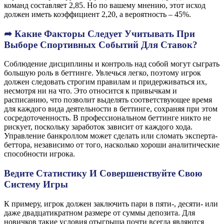
команд составляет 2,85. Но по вашему мнению, этот исход
должен иметь коэффициент 2,20, а вероятность – 45%.
➦ Какие Факторы Следует Учитывать При
Выборе Спортивных Событий Для Ставок?
Соблюдение дисциплины и контроль над собой могут сыграть
большую роль в беттинге. Увлечься легко, поэтому игрок
должен следовать строгим правилам и придерживаться их,
несмотря ни на что. Это относится к привычкам и
расписанию, что позволит выделять соответствующее время
для каждого вида деятельности в беттинге, сохраняя при этом
сосредоточенность. В профессиональном беттинге никто не
рискует, поскольку заработок зависит от каждого хода.
Управление банкроллом может сделать или сломать эксперта-
беттора, независимо от того, насколько хороши аналитические
способности игрока.
Ведите Статистику И Совершенствуйте Свою
Систему Игры
К примеру, игрок должен заключить пари в пяти-, десяти- или
даже двадцатикратном размере от суммы депозита. Для
новичков такие условия отыгрыша почти всегда являются