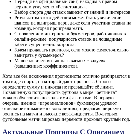
Перейдя на официальный сайт, находим в правом
верхнем углу меню «Регистрация».
Выбор спорта для ставок зависит от знаний и интересов.
Результатом этого действия может быть увеличение
шансов на выигрыш пари, даже если участник ставил на
команду, которая проиграла матч.
С появлением интернета и букмекеров, работающих в
онлайн-режиме, популярность ставок на лошадиные
забеги существенно возросла.
Зачем продавать прогнозы, если можно самостоятельно
выиграть у букмекеров?
Малое количество так называемых «валуев»
(завышенных коэффициентов).
Хотя все без исключения прогнозисты отлично разбираются в
том виде спорта, на который дают прогнозы. Строго
определите сумму и никогда не превышайте её лимит.
Повышенную популярность футбола в мире “беттинга”
можно обусловить несколькими факторами. В первую
очередь, именно «игре миллионов» букмекеры уделяют
отдельное внимание в своих линиях, предлагая широкую
роспись на матчи и высокие коэффициенты. Во-вторых,
футбольные матчи мировых первенств проходят круглый год.
Актуальные Прогнозы С Описанием