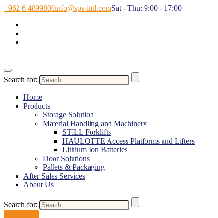
+962 6 4899800
info@sps-intl.com
Sat - Thu: 9:00 - 17:00
Search for:
Home
Products
Storage Solution
Material Handling and Machinery
STILL Forklifts
HAULOTTE Access Platforms and Lifters
Lithium Ion Batteries
Door Solutions
Pallets & Packaging
After Sales Services
About Us
Search for:
Contact Us