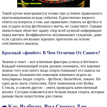
Такой купон выигрывается только при условии правильного
прогнозирования исхода события. Единственно верного
ответа на вопросы о том, как правильно ставить на футбол и
как угадать исход футбольного матча, не существует. Однако
значительно облегчит задачу сбор всей нужной информации
перед матчем. Коэффициенты затуманивают суждение, даже
если сделать несколько хороших прогнозов на основе
собственного анализа.
Красный «фонбет» В Чем Отличие От Синего?
Знания и опыт – вот ключевые факторы успеха в беттинге.
Каждый начинающий игрок должен понимать, что хорошее
знание того или иного вида спорта повышает его шансы на
выигрыш. Большинство новичков начинают играть на
популярных видах спорта – футболе, баскетболе, хоккее. Но
одно дело знать статистику Лиги чемпионов или Кубка
Стэнли, и совсем другое – уметь проводить качественный
анализ. Сегодня появляется все больше видов спорта, которые
раньше были недоступны для ставок.
➦ Как Выбрать Вид Спорта Для