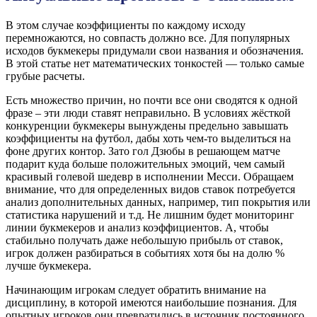
В этом случае коэффициенты по каждому исходу
перемножаются, но совпасть должно все. Для популярных
исходов букмекеры придумали свои названия и обозначения.
В этой статье нет математических тонкостей — только самые
грубые расчеты.
Есть множество причин, но почти все они сводятся к одной
фразе – эти люди ставят неправильно. В условиях жёсткой
конкуренции букмекеры вынуждены предельно завышать
коэффициенты на футбол, дабы хоть чем-то выделиться на
фоне других контор. Зато гол Дзюбы в решающем матче
подарит куда больше положительных эмоций, чем самый
красивый голевой шедевр в исполнении Месси. Обращаем
внимание, что для определенных видов ставок потребуется
анализ дополнительных данных, например, тип покрытия или
статистика нарушений и т.д. Не лишним будет мониторинг
линии букмекеров и анализ коэффициентов. А, чтобы
стабильно получать даже небольшую прибыль от ставок,
игрок должен разбираться в событиях хотя бы на долю %
лучше букмекера.
Начинающим игрокам следует обратить внимание на
дисциплину, в которой имеются наибольшие познания. Для
опытных игроков они превратились в источник постоянного