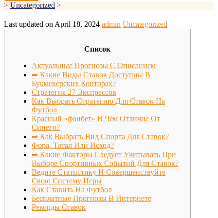
>
Uncategorized
>
Last updated on April 18, 2024
admin
Uncategorized
Список
Актуальные Прогнозы С Описанием
➦ Какие Виды Ставок Доступны В
Букмекерских Конторах?
Стратегия 27 Экспрессов
Как Выбрать Стратегию Для Ставок На
Футбол
Красный «фонбет» В Чем Отличие От
Синего?
➦ Как Выбрать Вид Спорта Для Ставок?
Фора, Тотал Или Исход?
➦ Какие Факторы Следует Учитывать При
Выборе Спортивных Событий Для Ставок?
Ведите Статистику И Совершенствуйте
Свою Систему Игры
Как Ставить На Футбол
Бесплатные Прогнозы В Интернете
Рекорды Ставок