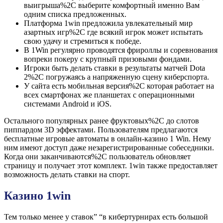
выигрыша%2C выберите комфортный именно Вам
одним списка предложенных.
Платформа 1win предложила увлекательный мир
азартных игр%2C где всякий игрок может испытать
свою удачу и стремиться к победе.
В 1Win регулярно проводятся фрироллы и соревнования
вопреки покеру с крупный призовыми фондами.
Игроки быть делать ставки в результаты матчей Dota
2%2C погружаясь а напряженную сцену киберспорта.
У сайта есть мобильная версия%2C которая работает на
всех смартфонах же планшетах с операционными
системами Android и iOS.
Остального популярных ранее фруктовых%2C до слотов
пиппардом 3D эффектами. Пользователям предлагаются
бесплатные игровые автоматы в онлайн-казино 1 Win. Нему
ним имеют доступ даже незарегистрированные собеседники.
Когда они заканчиваются%2C пользователь обновляет
страницу и получает этот комплект. 1win также предоставляет
возможность делать ставки на спорт.
Казино 1win
Тем только менее у ставок” “в кибертурнирах есть большой