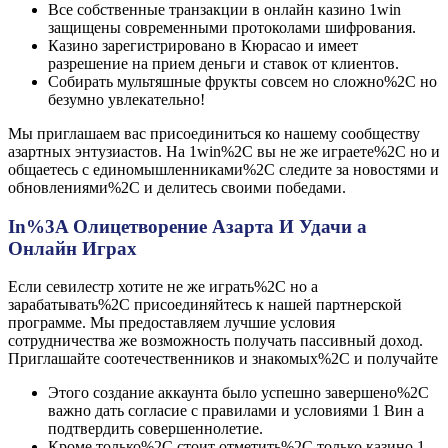
Все собственные транзакции в онлайн казино 1win
защищены современными протоколами шифрования.
Казино зарегистрировано в Кюрасао и имеет
разрешение на прием деньги и ставок от клиентов.
Собирать мультяшные фрукты совсем но сложно%2C но
безумно увлекательно!
Мы приглашаем вас присоединиться ко нашему сообществу
азартных энтузиастов. На 1win%2C вы не же играете%2C но и
общаетесь с единомышленниками%2C следите за новостями и
обновлениями%2C и делитесь своими победами.
In%3A Олицетворение Азарта И Удачи а
Онлайн Играх
Если севилестр хотите не же играть%2C но а
зарабатывать%2C присоединяйтесь к нашей партнерской
программе. Мы предоставляем лучшие условия
сотрудничества же возможность получать пассивный доход.
Приглашайте соотечественников и знакомых%2C и получайте
Этого создание аккаунта было успешно завершено%2C
важно дать согласие с правилами и условиями 1 Вин а
подтвердить совершеннолетие.
Кроме только%2C стоит отметить%2C только казино 1