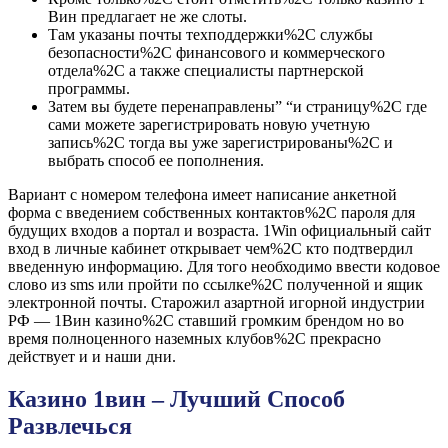
Вин предлагает не же слоты.
Там указаны почты техподдержки%2C службы
безопасности%2C финансового и коммерческого
отдела%2C а также специалисты партнерской
программы.
Затем вы будете перенаправлены” “и страницу%2C где
сами можете зарегистрировать новую учетную
запись%2C тогда вы уже зарегистрированы%2C и
выбрать способ ее пополнения.
Вариант с номером телефона имеет написание анкетной
форма с введением собственных контактов%2C пароля для
будущих входов а портал и возраста. 1Win официальный сайт
вход в личные кабинет открывает чем%2C кто подтвердил
введенную информацию. Для того необходимо ввести кодовое
слово из sms или пройти по ссылке%2C полученной и ящик
электронной почты. Старожил азартной игорной индустрии
РФ — 1Вин казино%2C ставший громким брендом но во
время полноценного наземных клубов%2C прекрасно
действует и и наши дни.
Казино 1вин – Лучший Способ
Развлечься