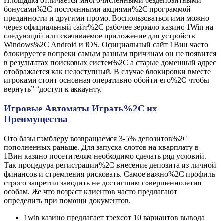
Площадка отличается многочисленными бездепозитными
бонусами%2C постоянными акциями%2C программой
преданности и другими промо. Воспользоваться ими можно
через официальный сайт%2C рабочее зеркало казино 1Win на
следующий или скачиваемое приложение для устройств
Windows%2C Android и iOS. Официальный сайт 1Вин часто
блокируется вопреки самым разным причинам он не появится
в результатах поисковых систем%2C а старые доменный адрес
отображается как недоступный. В случае блокировки вместе
игроками стоит основная оперативно обойти его%2C чтобы
вернуть” “доступ к аккаунту.
Игровые Автоматы Играть%2C их
Преимущества
Ото базы гэмблеру возвращаемся 3-5% депозитов%2C
пополненных раньше. Для запуска слотов на кварплату в
1Вин казино посетителям необходимо сделать ряд условий.
Так процедура регистрации%2C внесение депозита из личной
финансов и стремления рисковать. Самое важно%2C профиль
строго запретил заводить не достигшим совершеннолетия
особам. Же что возраст клиентов часто предлагают
определить при помощи документов.
1win казино предлагает трехсот 10 вариантов вывода