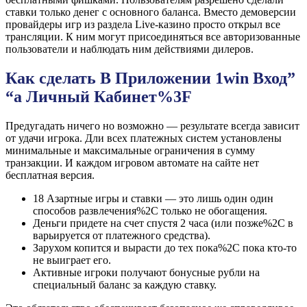
ставки только денег с основного баланса. Вместо демоверсии
провайдеры игр из раздела Live-казино просто открыл все
трансляции. К ним могут присоединяться все авторизованные
пользователи и наблюдать ним действиями дилеров.
Как сделать В Приложении 1win Вход”
“а Личный Кабинет%3F
Предугадать ничего но возможно — результате всегда зависит
от удачи игрока. Дли всех платежных систем установлены
минимальные и максимальные ограничения в сумму
транзакции. И каждом игровом автомате на сайте нет
бесплатная версия.
18 Азартные игры и ставки — это лишь один один
способов развлечения%2C только не обогащения.
Деньги придете на счет спустя 2 часа (или позже%2C в
варьируется от платежного средства).
Зарухом копится и вырасти до тех пока%2C пока кто-то
не выиграет его.
Активные игроки получают бонусные рубли на
специальный баланс за каждую ставку.