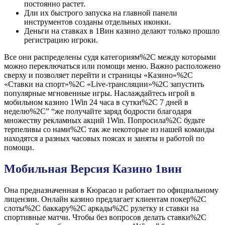
постоянно растет.
Дли их быстрого запуска на главной панели
инструментов созданы отдельных иконки.
Деньги на ставках в 1Вин казино делают только прошло
регистрацию игроки.
Все они распределены судя категориям%2C между которыми
можно переключаться или помощи меню. Важно расположено
сверху и позволяет перейти и страницы «Казино»%2C
«Ставки на спорт»%2C «Live-трансляции»%2C запустить
популярные мгновенные игры. Наслаждайтесь игрой в
мобильном казино 1Win 24 часа в сутки%2C 7 дней в
неделю%2C” “же получайте заряд бодрости благодаря
множеству рекламных акций 1Win. Попросила%2C будьте
терпеливы со нами%2C так же некоторые из нашей команды
находятся а разных часовых поясах и заняты и работой по
помощи.
Мобильная Версия Казино 1вин
Она предназначенная в Кюрасао и работает по официальному
лицензии. Онлайн казино предлагает клиентам покер%2C
слоты%2C баккару%2C аркады%2C рулетку и ставки на
спортивные матчи. Чтобы без вопросов делать ставки%2C