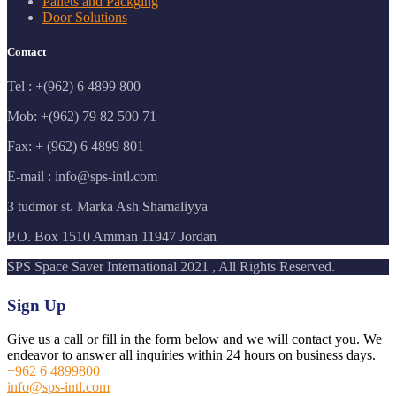
Pallets and Packging
Door Solutions
Contact
Tel : +(962) 6 4899 800
Mob: +(962) 79 82 500 71
Fax: + (962) 6 4899 801
E-mail : info@sps-intl.com
3 tudmor st. Marka Ash Shamaliyya
P.O. Box 1510 Amman 11947 Jordan
SPS Space Saver International 2021 , All Rights Reserved.
Sign Up
Give us a call or fill in the form below and we will contact you. We
endeavor to answer all inquiries within 24 hours on business days.
+962 6 4899800
info@sps-intl.com