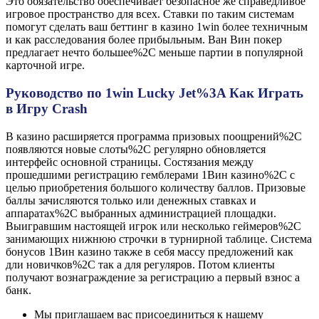
Это обязательство обеспечивает безопасное же справедливое
игровое пространство для всех. Ставки по таким системам
помогут сделать ваш беттинг в казино 1win более техничным
и как расследования более прибыльным. Ван Вин покер
предлагает нечто большее%2C меньше партии в популярной
карточной игре.
Руководство по 1win Lucky Jet%3A Как Играть
в Игру Crash
В казино расширяется программа призовых поощрений%2C
появляются новые слоты%2C регулярно обновляется
интерфейс основной страницы. Состязания между
прошедшими регистрацию гемблерами 1Вин казино%2C с
целью приобретения большого количеству баллов. Призовые
баллы зачисляются только или денежных ставках и
аппаратах%2C выбранных администрацией площадки.
Выигравшим настоящей игрок или несколько геймеров%2C
занимающих нижнюю строчки в турнирной таблице. Система
бонусов 1Вин казино также в себя массу предложений как
дли новичков%2C так а для регуляров. Потом клиенты
получают вознаграждение за регистрацию а первый взнос а
банк.
Мы приглашаем вас присоединиться к нашему