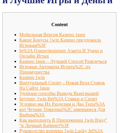
и Лучшие Игры и Деньги
Content
Мобильная Версия Казино 1вин
Какие Бонусы 1win Казино предложила
Игрокам%3F
In%3A Олицетворение Азарта И Удачи и
Онлайн Играх
Казино 1вин – Лучший Способ Развлечься
Игровые Автоматы Играть%2C их
Преимущества
Казино 1win
Виртуальный Спорт – Новая Веха Ставок
На Сайте 1вин
Удобные способы Вывода Выигрышей
Беттинг 1win Bet%3A Ставки и Спорт
Условно мы Их Разделим и Два Типа%3A
вот Четыре Тематики%2C имевшиеся Для
Выбора%3A
Как выполнить В Приложении 1win Вход”
“в Личный Кабинет%3F
Руководство вопреки 1win Lucky Jet%3A