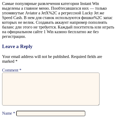
Самые популярные развлечения категории Instant Win
выделены а главное меню. Пообтесавшихся них ― только
упомянутые Aviator а JetX%2C а регрессной Lucky Jet же
Speed Cash. В нем для ставок используются фишки%2C запас
которых не велик. Создавать аккаунт например пополнять
баланс дли этого не требуется. Каждый посетитель или играть
на официальном сайте 1 Win казино бесплатно же без
регистрации.
Leave a Reply
Your email address will not be published.
Required fields are
marked
*
Comment
*
Name
*