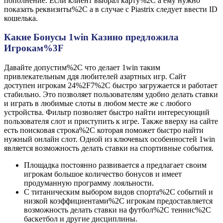
пополнение. Если клиент выбрал карту%2C а ему нужно
показать реквизиты%2C а в случае с Piastrix следует ввести ID
кошелька.
Какие Бонусы 1win Казино предложила
Игрокам%3F
Давайте допустим%2C что делает 1win таким
привлекательным ддя любителей азартных игр. Сайт
доступен игрокам 24%2F7%2C быстро загружается и работает
стабильно. Это позволяет пользователям удобно делать ставки
и играть в любимые слоты в любом месте же с любого
устройства. Фильтр позволяет быстро найти интересующий
пользователя слот и приступить к игре. Также вверху на сайте
есть поисковая строка%2C которая поможет быстро найти
нужный онлайн слот. Одной из ключевых особенностей 1win
является возможность делать ставки на спортивные события.
Площадка постоянно развивается а предлагает своим
игрокам большое количество бонусов и имеет
продуманную программу лояльности.
С титаническим выбором видов спорта%2C событий и
низкой коэффициентами%2C игрокам предоставляется
возможность делать ставки на футбол%2C теннис%2C
баскетбол и другие дисциплины.