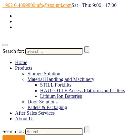
+962 6 4899800
info@sps-intl.com
Sat - Thu: 9:00 - 17:00
Search for:
Home
Products
Storage Solution
Material Handling and Machinery
STILL Forklifts
HAULOTTE Access Platforms and Lifters
Lithium Ion Batteries
Door Solutions
Pallets & Packaging
After Sales Services
About Us
Search for:
Contact Us