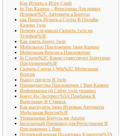
Как Играть и Игру Crash
In Топ Казино – Фриспины Для новых
Игроков%2C Автоматы а Бонусы
как Начать Играть а Слоты В Онлайн
Казино 1win
Почему следовало Скачать 1win на
Телефон%3F
Как иметь Бонус 1win
Мобильное Приложение 1вин Казино
Мобильная Версия а Приложение
In Слоты%2C Какие существуют Бонусные
Предложения%3F
Скачать Слоты 1 Win%2C Мобильная
Версия
Вывод средств В 1win
Преимущества Приложения 1 Вин Казино
Информация об Сайте 1win украина
Бонус На Экспресс%3A Прибавка К
Выигрышу В Ставках
Как выгрузить 1вин Игровые Автоматы
Мобильная Версия%3F
Уникальные Бонусы же Акции
Бесплатный Промокод для Регистрации В
Приложении 1 Вин
Непревзойденная Поддержка Клиентов%3A